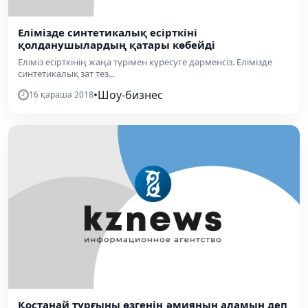
Елімізде синтетикалық есірткіні
қолданушылардың қатары көбейді
Еліміз есірткінің жаңа түрімен күресуге дәрменсіз. Елімізде
синтетикалық зат тез...
•
Шоу-бизнес
16 қараша 2018
Қостанай тұрғыны өзгенің әмиянын аламын деп