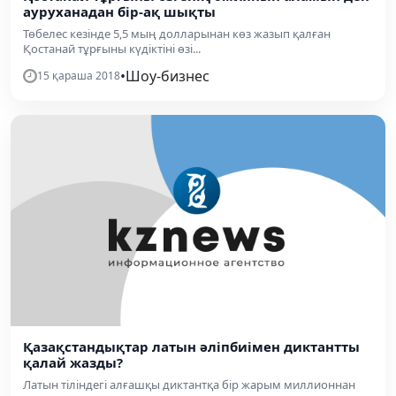
ауруханадан бір-ақ шықты
Төбелес кезінде 5,5 мың долларынан көз жазып қалған
Қостанай тұрғыны күдіктіні өзі...
•
Шоу-бизнес
15 қараша 2018
Қазақстандықтар латын әліпбиімен диктантты
қалай жазды?
Латын тіліндегі алғашқы диктантқа бір жарым миллионнан