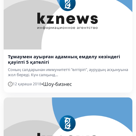
​Тұмаумен ауырған адамның емделу кезіндегі
қауіпті 5 қателігі
Соның салдарынан иммунитетті "өлтіріп", аурудың асқынуына
жол береді. Күн салқынд...
•
Шоу-бизнес
12 қараша 2018