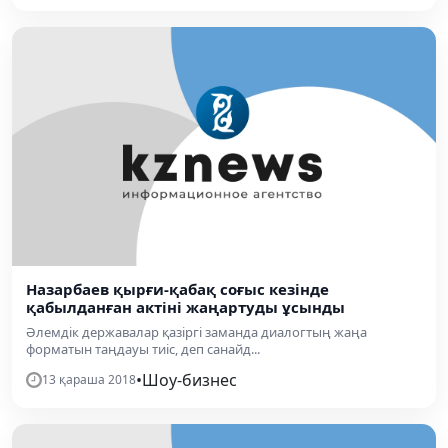
Назарбаев қырғи-қабақ соғыс кезінде
қабылданған актіні жаңартуды ұсынды
Әлемдік державалар қазіргі заманда диалогтың жаңа
форматын таңдауы тиіс, деп санайд...
•
Шоу-бизнес
13 қараша 2018