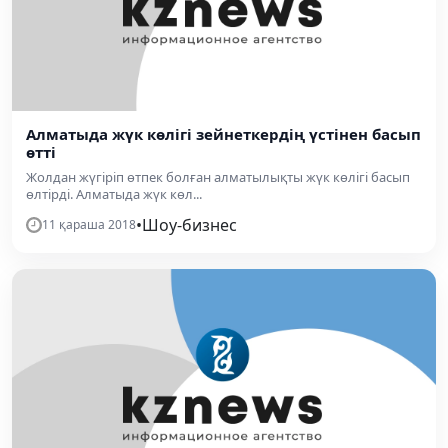
Алматыда жүк көлігі зейнеткердің үстінен басып
өтті
Жолдан жүгіріп өтпек болған алматылықты жүк көлігі басып
өлтірді. Алматыда жүк көл...
•
Шоу-бизнес
11 қараша 2018