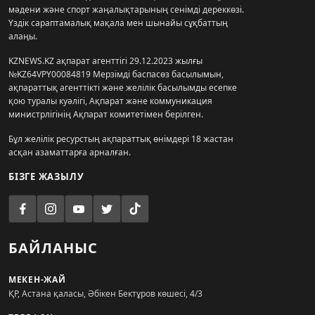
мәдени және спорт жаңалықтарының сенімді дереккөзі.
Үздік сараптамалық мақала мен шынайы сұқбаттың
алаңы.
KZNEWS.KZ ақпарат агенттігі 29.12.2023 жылғы
№KZ64VPY00084819 Мерзімді баспасөз басылымын,
ақпараттық агенттікті және желілік басылымды есепке
қою туралы куәлігі, Ақпарат және коммуникация
министрлігінің Ақпарат комитетімен берілген.
Бұл желілік ресурстың ақпараттық өнімдері 18 жастан
асқан азаматтарға арналған.
БІЗГЕ ЖАЗЫЛУ
БАЙЛАНЫС
МЕКЕН-ЖАЙ
ҚР, Астана қаласы, Әбікен Бектұров көшесі, 4/3