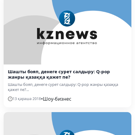
Шашты бояп, денеге сурет салдыру: Q-pop
жанры қазаққа қажет пе?
Шашты бояп, денеге сурет салдыру: Q-pop жанры қазаққа
қажет пе?...
•
Шоу-бизнес
13 қараша 2018