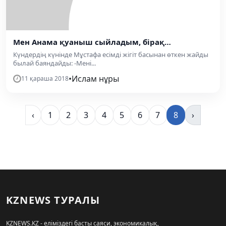
Мен Анама қуаныш сыйладым, бірақ…
Күндердің күнінде Мұстафа есімді жігіт басынан өткен жайды
былай баяндайды: -Мені...
•
Ислам нұры
11 қараша 2018
‹
1
2
3
4
5
6
7
8
›
KZNEWS ТУРАЛЫ
KZNEWS.KZ - еліміздегі басты саяси, экономикалық,