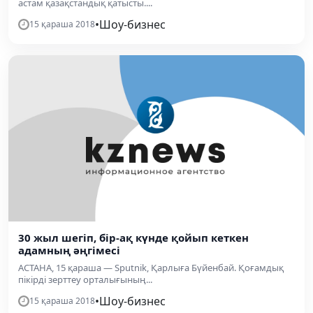
астам қазақстандық қатысты....
•
Шоу-бизнес
15 қараша 2018
30 жыл шегіп, бір-ақ күнде қойып кеткен
адамның әңгімесі
АСТАНА, 15 қараша — Sputnik, Қарлыға Бүйенбай. Қоғамдық
пікірді зерттеу орталығының...
•
Шоу-бизнес
15 қараша 2018