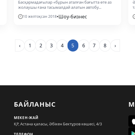
Басқармадағылар «бұрын аталған бағытта өте аз
Ә
жолаушы ғана тасымалдай алатын автобу...
т
•
Шоу-бизнес
10 желтоқсан 2018
‹
1
2
3
4
5
6
7
8
›
БАЙЛАНЫС
М
МЕКЕН-ЖАЙ
ҚР, Астана қаласы, Әбікен Бектұров көшесі, 4/3
ТЕЛЕФОН