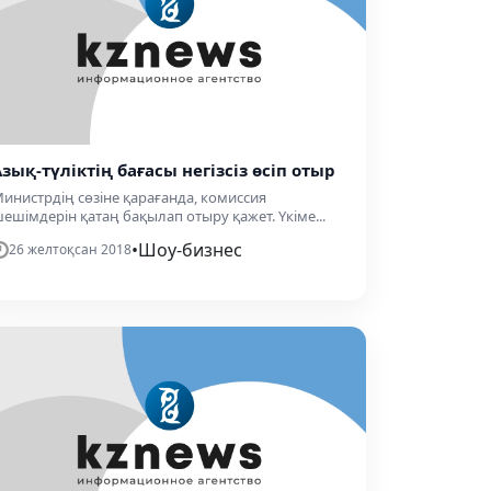
Азық-түліктің бағасы негізсіз өсіп отыр
инистрдің сөзіне қарағанда, комиссия
ешімдерін қатаң бақылап отыру қажет. Үкіме...
•
Шоу-бизнес
26 желтоқсан 2018