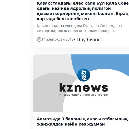
Қазақстандағы елес қала Бұл қала Сове
одағы кезінде ядролық полигон
қызметкерлерінің мекені болған. Бірақ
картада белгіленбеген
Қазақстандағы елес қала Бұл қала Совет одағы
кезінде ядролық полигон қызметкерлерін...
•
Шоу-бизнес
14 желтоқсан 2018
Алматыда 3 баланың анасы отбасылық
жанжалдан кейін көз жұмған