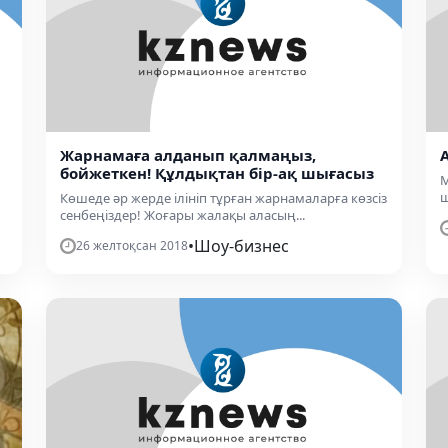
Жарнамаға алданып қалмаңыз,
бойжеткен! Құлдықтан бір-ақ шығасыз
М
ш
Көшеде әр жерде ілініп тұрған жарнамаларға көзсіз
сенбеңіздер! Жоғары жалақы аласың...
•
Шоу-бизнес
26 желтоқсан 2018