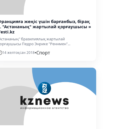
Францияға жеңіс үшін барғанбыз, бірақ
... "Астананың" жартылай қорғаушысы »
esti.kz
Астананың" бразилиялық жартылай
орғаушысы Педро Энрике "Реннмен"...
•
Спорт
14 желтоқсан 2018