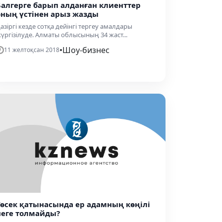
Балгерге барып алданған клиенттер
оның үстінен арыз жазды
азіргі кезде сотқа дейінгі тергеу амалдары
үргізілуде. Алматы облысының 34 жаст...
•
Шоу-бизнес
11 желтоқсан 2018
Төсек қатынасында ер адамның көңілі
неге толмайды?