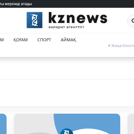
ты мерзімді атады
ты мерзімді атады
Са
ЕМ
ҚОҒАМ
СПОРТ
АЙМАҚ
# Жаңа Конст