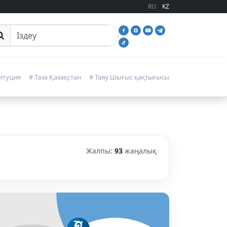
RU
KZ
йттан іздеу
итуция
# Таза Қазақстан
# Таяу Шығыс қақтығысы
Жалпы:
93
жаңалық