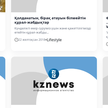
Қолданатын, бірақ атауын білмейтін
құрал-жабдықтар
V
Күнделікті өмір сүруіміз үшін және қажеттілігімізді
өтейтін құрал-жабды...
"
қ
•
Lifestyle
22 желтоқсан 2018