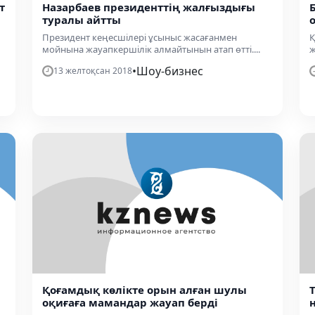
т
Назарбаев президенттің жалғыздығы
туралы айтты
Президент кеңесшілері ұсыныс жасағанмен
Қ
мойнына жауапкершілік алмайтынын атап өтті....
ж
•
Шоу-бизнес
13 желтоқсан 2018
Қоғамдық көлікте орын алған шулы
оқиғаға мамандар жауап берді