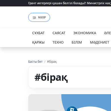
Грант иегерлері қашан белгілі болады?: Министрлік нақ
Грант иегерлері қашан белгілі болады?: Министрлік нақ
МӘЗІР
СҰХБАТ
САЯСАТ
ЭКОНОМИКА
ӘЛ
ҚАРЖЫ
ТЕХНО
БІЛІМ
МӘДЕНИЕТ
Басты бет
/
#бірақ
#бірақ