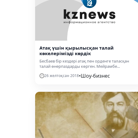
Атақ үшін қырылысқан талай
көкелерімізді көрдік
Бесбаев бір кездері атақ пен орденге таласқан
талай өнерпаздарды көрген. Мейрамбе...
•
Шоу-бизнес
26 желтоқсан 2018