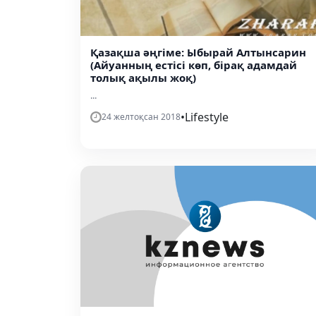
Қазақша әңгіме: Ыбырай Алтынсарин
(Айуанның естісі көп, бірақ адамдай
толық ақылы жоқ)
...
•
Lifestyle
24 желтоқсан 2018