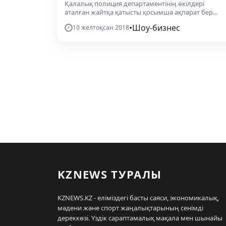
Қалалық полиция департаментінің өкілдері
аталған жайтқа қатысты қосымша ақпарат бер...
•
Шоу-бизнес
10 желтоқсан 2018
KZNEWS ТУРАЛЫ
KZNEWS.KZ - еліміздегі басты саяси, экономикалық,
мәдени және спорт жаңалықтарының сенімді
дереккөзі. Үздік сараптамалық мақала мен шынайы