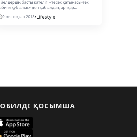
йелдердің басты қателігі «төсек қатынасы-тек
абиғи құбылыс» деп қабылдап, әрі қар...
•
Lifestyle
9 желтоқсан 2018
ОБИЛДІ ҚОСЫМША