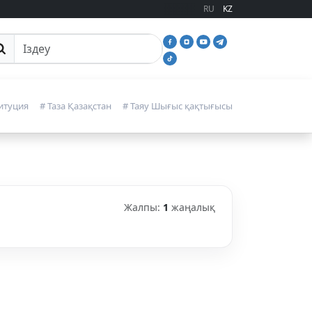
RU
KZ
йттан іздеу
итуция
# Таза Қазақстан
# Таяу Шығыс қақтығысы
Жалпы:
1
жаңалық