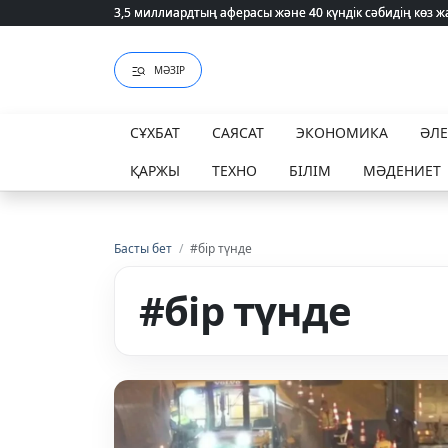
3,5 миллиардтың аферасы және 40 күндік сәбидің көз
3,5 миллиардтың аферасы және 40 күндік сәбидің көз
МӘЗІР
СҰХБАТ
САЯСАТ
ЭКОНОМИКА
ӘЛ
ҚАРЖЫ
ТЕХНО
БІЛІМ
МӘДЕНИЕТ
Басты бет
/
#бір түнде
#бір түнде