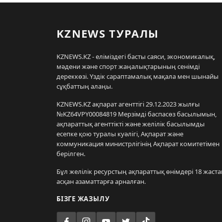
KZNEWS ТУРАЛЫ
KZNEWS.KZ - еліміздегі басты саяси, экономикалық,
мәдени және спорт жаңалықтарының сенімді
дереккөзі. Үздік сараптамалық мақала мен шынайы
сұқбаттың алаңы.
KZNEWS.KZ ақпарат агенттігі 29.12.2023 жылғы
№KZ64VPY00084819 Мерзімді баспасөз басылымын,
ақпараттық агенттікті және желілік басылымды
есепке қою туралы куәлігі, Ақпарат және
коммуникация министрлігінің Ақпарат комитетімен
берілген.
Бұл желілік ресурстың ақпараттық өнімдері 18 жаста
асқан азаматтарға арналған.
БІЗГЕ ЖАЗЫЛУ