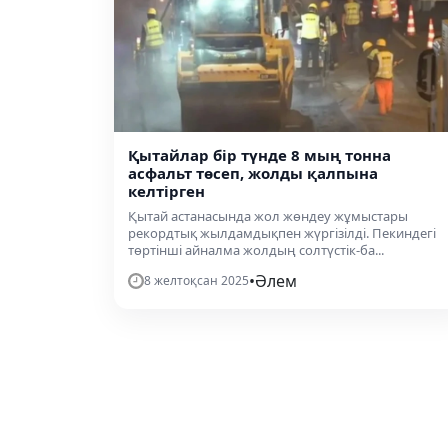
Қытайлар бір түнде 8 мың тонна
асфальт төсеп, жолды қалпына
келтірген
Қытай астанасында жол жөндеу жұмыстары
рекордтық жылдамдықпен жүргізілді. Пекиндегі
төртінші айналма жолдың солтүстік-ба...
•
Әлем
8 желтоқсан 2025