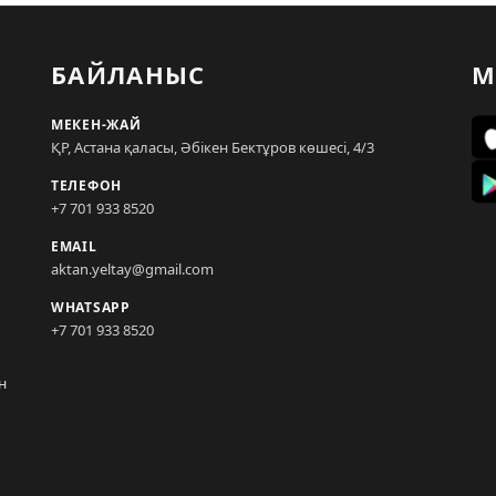
БАЙЛАНЫС
М
МЕКЕН-ЖАЙ
ҚР, Астана қаласы, Әбікен Бектұров көшесі, 4/3
ТЕЛЕФОН
+7 701 933 8520
EMAIL
aktan.yeltay@gmail.com
WHATSAPP
+7 701 933 8520
н