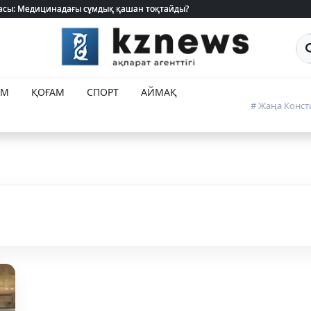
 жасы: Медицинадағы сұмдық қашан тоқтайды?
 жасы: Медицинадағы сұмдық қашан тоқтайды?
Са
ЕМ
ҚОҒАМ
СПОРТ
АЙМАҚ
# Жаңа Конст