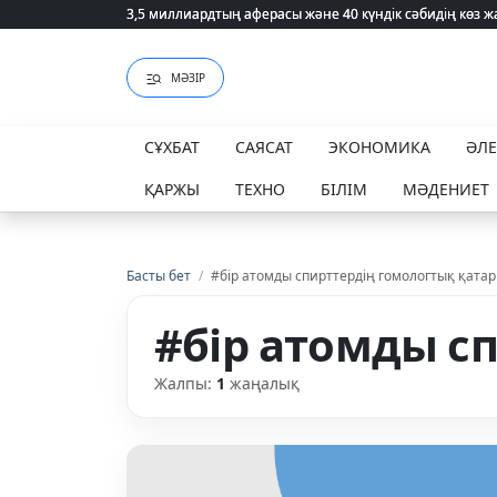
3,5 миллиардтың аферасы және 40 күндік сәбидің көз
3,5 миллиардтың аферасы және 40 күндік сәбидің көз
МӘЗІР
СҰХБАТ
САЯСАТ
ЭКОНОМИКА
ӘЛ
ҚАРЖЫ
ТЕХНО
БІЛІМ
МӘДЕНИЕТ
Басты бет
/
#бір атомды спирттердің гомологтық қата
#бір атомды с
Жалпы:
1
жаңалық