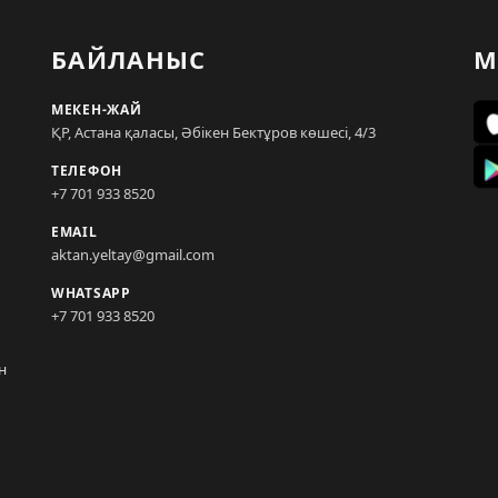
БАЙЛАНЫС
М
МЕКЕН-ЖАЙ
ҚР, Астана қаласы, Әбікен Бектұров көшесі, 4/3
ТЕЛЕФОН
+7 701 933 8520
EMAIL
aktan.yeltay@gmail.com
WHATSAPP
+7 701 933 8520
н