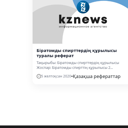
Біратомды спирттердің құрылысы
туралы реферат
Тақырыбы: Біратомды спирттердің құрылысы
Жоспар: Біратомды спирттің құрылысы 2...
•
Қазақша рефераттар
5 желтоқсан 2020