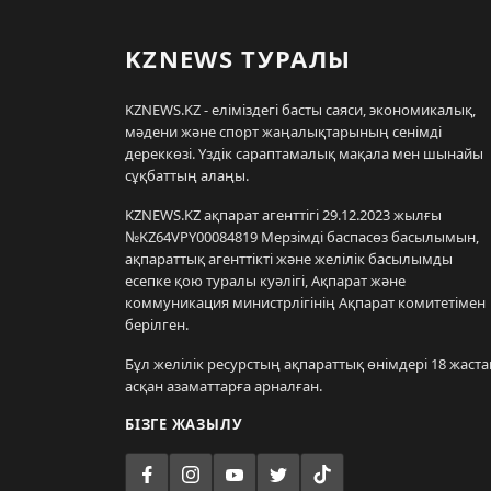
KZNEWS ТУРАЛЫ
KZNEWS.KZ - еліміздегі басты саяси, экономикалық,
мәдени және спорт жаңалықтарының сенімді
дереккөзі. Үздік сараптамалық мақала мен шынайы
сұқбаттың алаңы.
KZNEWS.KZ ақпарат агенттігі 29.12.2023 жылғы
№KZ64VPY00084819 Мерзімді баспасөз басылымын,
ақпараттық агенттікті және желілік басылымды
есепке қою туралы куәлігі, Ақпарат және
коммуникация министрлігінің Ақпарат комитетімен
берілген.
Бұл желілік ресурстың ақпараттық өнімдері 18 жаста
асқан азаматтарға арналған.
БІЗГЕ ЖАЗЫЛУ