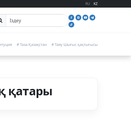
RU
KZ
йттан іздеу
итуция
# Таза Қазақстан
# Таяу Шығыс қақтығысы
қ қатары