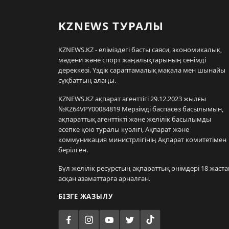
KZNEWS ТУРАЛЫ
KZNEWS.KZ - еліміздегі басты саяси, экономикалық,
мәдени және спорт жаңалықтарының сенімді
дереккөзі. Үздік сараптамалық мақала мен шынайы
сұқбаттың алаңы.
KZNEWS.KZ ақпарат агенттігі 29.12.2023 жылғы
№KZ64VPY00084819 Мерзімді баспасөз басылымын,
ақпараттық агенттікті және желілік басылымды
есепке қою туралы куәлігі, Ақпарат және
коммуникация министрлігінің Ақпарат комитетімен
берілген.
Бұл желілік ресурстың ақпараттық өнімдері 18 жаста
асқан азаматтарға арналған.
БІЗГЕ ЖАЗЫЛУ