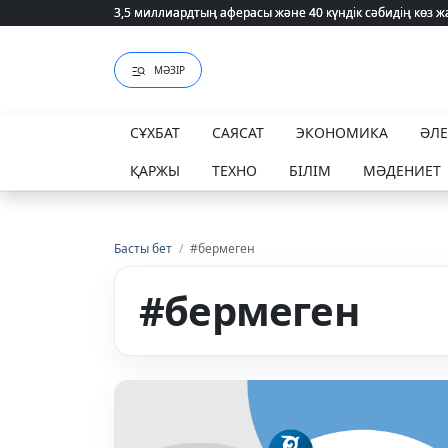
3,5 миллиардтың аферасы және 40 күндік сәбидің көз
3,5 миллиардтың аферасы және 40 күндік сәбидің көз
МӘЗІР
СҰХБАТ
САЯСАТ
ЭКОНОМИКА
ӘЛ
ҚАРЖЫ
ТЕХНО
БІЛІМ
МӘДЕНИЕТ
Басты бет
/
#бермеген
#бермеген