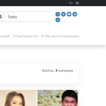
RU
KZ
йттан іздеу
итуция
# Таза Қазақстан
# Таяу Шығыс қақтығысы
Жалпы:
3
жаңалық