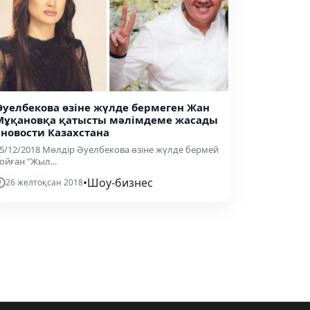
Әуелбекова өзіне жүлде бермеген Жан
Мұқановқа қатысты мәлімдеме жасады
- новости Казахстана
5/12/2018 Мөлдір Әуелбекова өзіне жүлде бермей
ойған "Жыл...
•
Шоу-бизнес
26 желтоқсан 2018