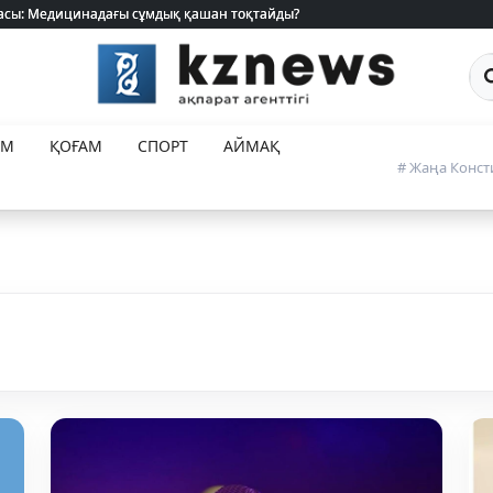
 жасы: Медицинадағы сұмдық қашан тоқтайды?
 жасы: Медицинадағы сұмдық қашан тоқтайды?
Са
ЕМ
ҚОҒАМ
СПОРТ
АЙМАҚ
# Жаңа Конст