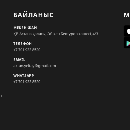
БАЙЛАНЫС
М
МЕКЕН-ЖАЙ
ҚР, Астана қаласы, Әбікен Бектұров көшесі, 4/3
ТЕЛЕФОН
+7 701 933 8520
EMAIL
aktan.yeltay@gmail.com
WHATSAPP
+7 701 933 8520
н