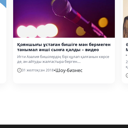
Қояншығы ұстаған бишіге мән бермеген
танымал әнші сынға қалды – видео
Игги Азалия бишілердің бірі құлап қалғанын көрсе
де, ән айтуды жалғастыра берген....
2
қ
•
Шоу-бизнес
31 желтоқсан 2018