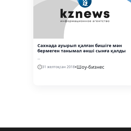
Сахнада ауырып қалған бишіге мән
бермеген танымал әнші сынға қалды
...
•
Шоу-бизнес
31 желтоқсан 2018