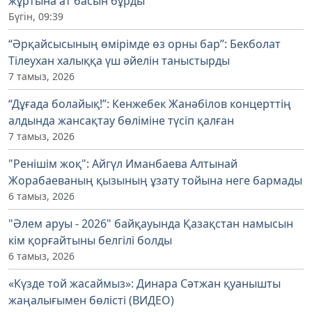
жұртына ат басын бұрды
Бүгін, 09:39
“Әрқайсысының өмірімде өз орны бар”: Бекболат
Тілеухан халыққа үш әйелін таныстырды
7 тамыз, 2026
“Дұғада болайық!”: Кенжебек Жанәбілов концерттің
алдында жансақтау бөліміне түсіп қалған
7 тамыз, 2026
"Ренішім жоқ": Айгүл Иманбаева Алтынай
Жорабаеваның қызының ұзату тойына неге бармады
6 тамыз, 2026
"Әлем аруы - 2026" байқауында Қазақстан намысын
кім қорғайтыны белгілі болды
6 тамыз, 2026
«Күзде той жасаймыз»: Динара Сәтжан қуанышты
жаңалығымен бөлісті (ВИДЕО)