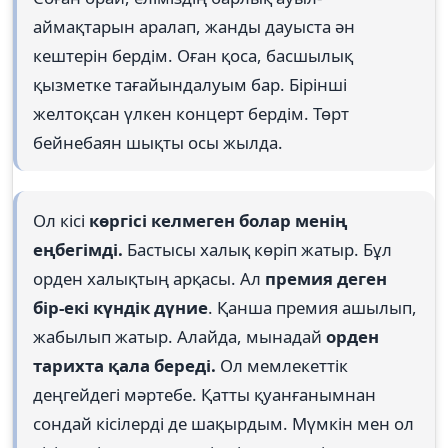
аймақтарын аралап, жанды дауыста ән
кештерін бердім. Оған қоса, басшылық
қызметке тағайындалуым бар. Бірінші
желтоқсан үлкен концерт бердім. Төрт
бейнебаян шықты осы жылда.
Ол кісі
көргісі келмеген болар менің
еңбегімді.
Бастысы халық көріп жатыр. Бұл
орден халықтың арқасы. Ал
премия деген
бір-екі күндік дүние
. Қанша премия ашылып,
жабылып жатыр. Алайда, мынадай
орден
тарихта қала береді.
Ол мемлекеттік
деңгейдегі мәртебе. Қатты қуанғанымнан
сондай кісілерді де шақырдым. Мүмкін мен ол