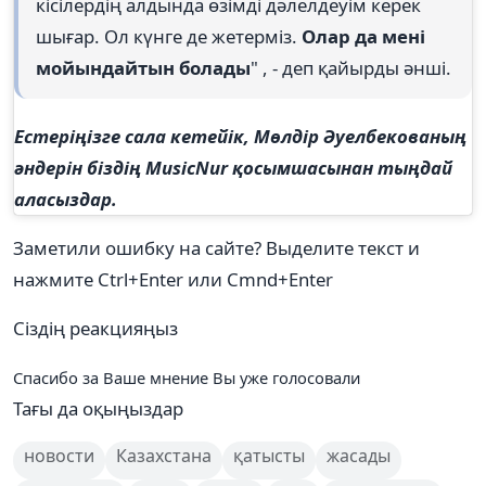
кісілердің алдында өзімді дәлелдеуім керек
шығар. Ол күнге де жетерміз.
Олар да мені
мойындайтын болады
" , - деп қайырды әнші.
Естеріңізге сала кетейік, Мөлдір Әуелбекованың
әндерін біздің MusicNur
қосымшасынан тыңдай
аласыздар.
Заметили ошибку на сайте? Выделите текст и
нажмите Ctrl+Enter или Cmnd+Enter
Сіздің реакцияңыз
Спасибо за Ваше мнение
Вы уже голосовали
Тағы да оқыңыздар
новости
Казахстана
қатысты
жасады