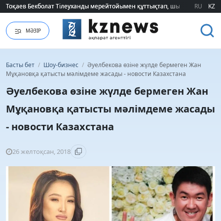
Тоқаев Бекболат Тілеуханды мерейтойымен құттықтап, шығармашылық т
Тоқаев Бекболат Тілеуханды мерейтойымен құттықтап, шығармашылық т
RU
KZ
МӘЗІР
Басты бет
/
Шоу-бизнес
/
Әуелбекова өзіне жүлде бермеген Жан
Мұқановқа қатысты мәлімдеме жасады - новости Казахстана
Әуелбекова өзіне жүлде бермеген Жан
Мұқановқа қатысты мәлімдеме жасады
- новости Казахстана
26 желтоқсан, 2018