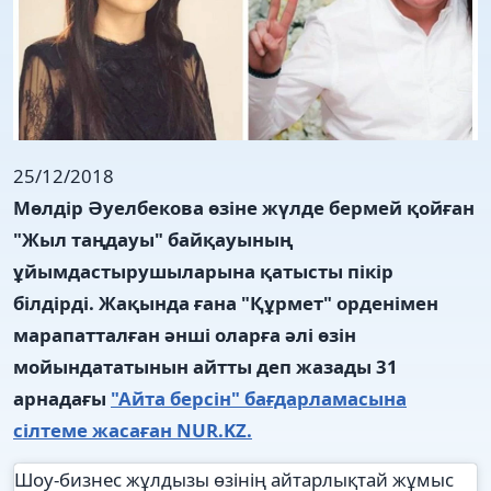
25/12/2018
Мөлдір Әуелбекова өзіне жүлде бермей қойған
"Жыл таңдауы" байқауының
ұйымдастырушыларына қатысты пікір
білдірді. Жақында ғана "Құрмет" орденімен
марапатталған әнші оларға әлі өзін
мойындататынын айтты деп жазады 31
арнадағы
"Айта берсін" бағдарламасына
сілтеме жасаған NUR.KZ.
Шоу-бизнес жұлдызы өзінің айтарлықтай жұмыс