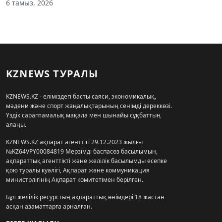
6 тамыз, 2026
KZNEWS ТУРАЛЫ
KZNEWS.KZ - еліміздегі басты саяси, экономикалық,
мәдени және спорт жаңалықтарының сенімді дереккөзі.
Үздік сараптамалық мақала мен шынайы сұқбаттың
алаңы.
KZNEWS.KZ ақпарат агенттігі 29.12.2023 жылғы
№KZ64VPY00084819 Мерзімді баспасөз басылымын,
ақпараттық агенттікті және желілік басылымды есепке
қою туралы куәлігі, Ақпарат және коммуникация
министрлігінің Ақпарат комитетімен берілген.
Бұл желілік ресурстың ақпараттық өнімдері 18 жастан
асқан азаматтарға арналған.