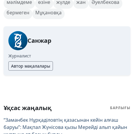
мәлімдеме
өзіне
жүлде
жан
Әуелбекова
бермеген
Мұқановқа
Санжар
Журналист
Автор мақалалары
Ұқсас жаңалық
БАРЛЫҒЫ
“Заманбек Нұрқаділовтің қазасынан кейін алғаш
баруы”: Мақпал Жүнісова қызы Мерейді алып қайын