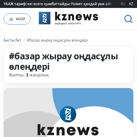
ҮААЖ тарифі екі есеге қымбаттайды: Үкімет қандай уәж айтады?
ҮААЖ тарифі екі есеге қымбаттайды: Үкімет қандай уәж айтады?
RU
KZ
МӘЗІР
Басты бет
/
#базар жырау оңдасұлы өлеңдері
#базар жырау оңдасұлы
өлеңдері
Жалпы:
3
жаңалық