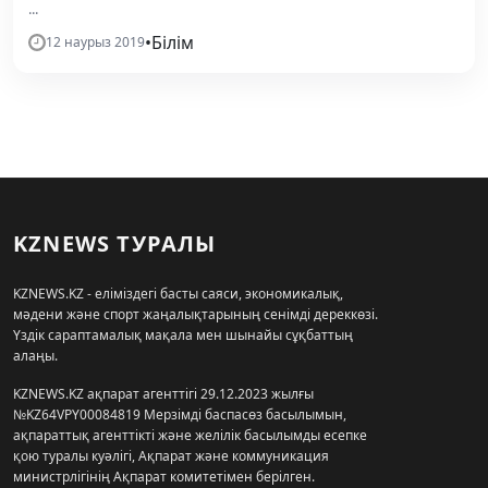
...
•
Білім
12 наурыз 2019
KZNEWS ТУРАЛЫ
KZNEWS.KZ - еліміздегі басты саяси, экономикалық,
мәдени және спорт жаңалықтарының сенімді дереккөзі.
Үздік сараптамалық мақала мен шынайы сұқбаттың
алаңы.
KZNEWS.KZ ақпарат агенттігі 29.12.2023 жылғы
№KZ64VPY00084819 Мерзімді баспасөз басылымын,
ақпараттық агенттікті және желілік басылымды есепке
қою туралы куәлігі, Ақпарат және коммуникация
министрлігінің Ақпарат комитетімен берілген.