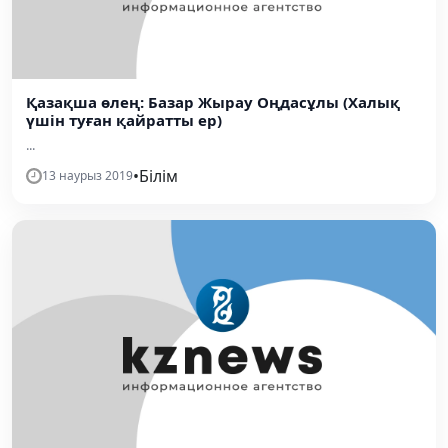
Қазақша өлең: Базар Жырау Оңдасұлы (Халық
үшін туған қайратты ер)
...
•
Білім
13 наурыз 2019