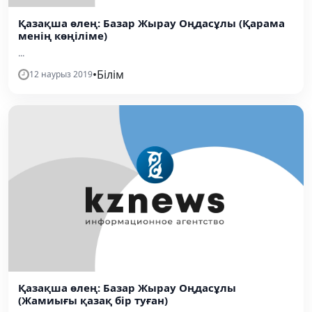
Қазақша өлең: Базар Жырау Оңдасұлы (Қарама
менің көңіліме)
...
•
Білім
12 наурыз 2019
Қазақша өлең: Базар Жырау Оңдасұлы
(Жамиығы қазақ бір туған)