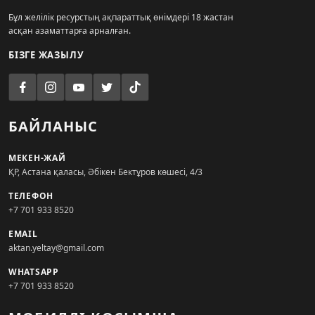
Бұл желілік ресурстың ақпараттық өнімдері 18 жастан
асқан азаматтарға арналған.
БІЗГЕ ЖАЗЫЛУ
БАЙЛАНЫС
МЕКЕН-ЖАЙ
ҚР, Астана қаласы, Әбікен Бектұров көшесі, 4/3
ТЕЛЕФОН
+7 701 933 8520
EMAIL
aktan.yeltay@gmail.com
WHATSAPP
+7 701 933 8520