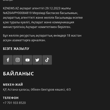
KZNEWS.KZ ақпарат агенттігі 29.12.2023 жылғы
№KZ64VPY00084819 Мерзімді баспасөз басылымын,
ақпараттық агенттікті және желілік басылымды есепке
қою туралы куәлігі, Ақпарат және коммуникация
министрлігінің Ақпарат комитетімен берілген.
Бұл желілік ресурстың ақпараттық өнімдері 18 жастан
асқан азаматтарға арналған.
БІЗГЕ ЖАЗЫЛУ
БАЙЛАНЫС
МЕКЕН-ЖАЙ
ҚР, Астана қаласы, Әбікен Бектұров көшесі, 4/3
ТЕЛЕФОН
+7 701 933 8520