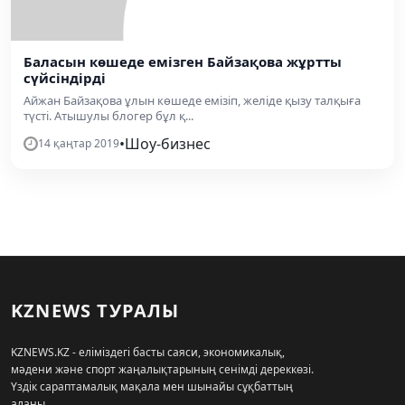
Баласын көшеде емізген Байзақова жұртты
сүйсіндірді
Айжан Байзақова ұлын көшеде емізіп, желіде қызу талқыға
түсті. Атышулы блогер бұл қ...
•
Шоу-бизнес
14 қаңтар 2019
KZNEWS ТУРАЛЫ
KZNEWS.KZ - еліміздегі басты саяси, экономикалық,
мәдени және спорт жаңалықтарының сенімді дереккөзі.
Үздік сараптамалық мақала мен шынайы сұқбаттың
алаңы.