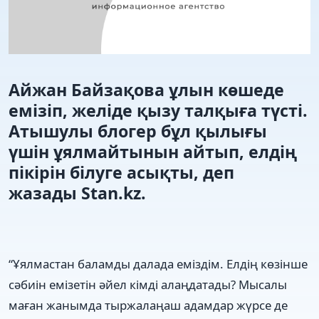
Айжан Байзақова ұлын көшеде
емізіп, желіде қызу талқыға түсті.
Атышулы блогер бұл қылығы
үшін ұялмайтынын айтып, елдің
пікірін білуге асықты, деп
жазады Stan.kz.
“Ұялмастан баламды далада еміздім. Елдің көзінше
сәбиін емізетін әйел кімді алаңдатады? Мысалы
маған жанымда тыржалаңаш адамдар жүрсе де