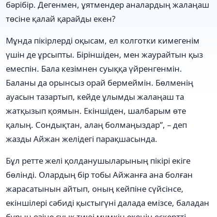
бәрібір. Дегенмен, ұятмендер аналардың жалаңаш
төсіне қалай қарайды екен?
Мұнда пікірлерді оқысам, ел колготки кимегенім
үшін де ұрсыпты. Біріншіден, мен жаурайтын қыз
емеспін. Бала кезімнен суыққа үйренгенмін.
Баланы да орынсыз орай бермеймін. Бөлменің
ауасын тазартып, кейде ұлымды жалаңаш та
жатқызып қоямын. Екіншіден, шалбарым өте
қалың. Сондықтан, алаң болмаңыздар”, – деп
жазды Айжан желідегі парақшасында.
Бұл ретте желі қолданушыларының пікірі екіге
бөлінді. Олардың бір тобы Айжанға ана болған
жарасатынын айтып, оның кейпіне сүйсінсе,
екіншілері сәбиді қыстыгүні далада емізсе, баладан
бұрын өзіне суық тиюі мүмкін екенін ескертті.