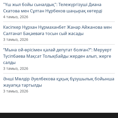
"Үш жыл бойы сыналдық": Тележүргізуші Диана
Скатова мен Сұлтан Нұрбеков шаңырақ көтерді
4 тамыз, 2026
Кәсіпкер Нұрхан Нұрмаханбет Жанар Айжанова мен
Салтанат Бақаеваға тосын сый жасады
3 тамыз, 2026
“Мына ой-өрісімен қалай депутат болған?”: Меруерт
Түсіпбаева Мақсат Толықбайды жерден алып, жерге
салды
3 тамыз, 2026
Әнші Мөлдір Әуелбекова құқық бұзушылық бойынша
жауапқа тартылды
3 тамыз, 2026