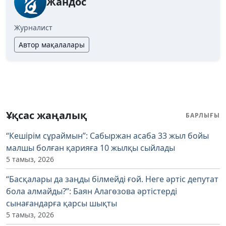
Жандос
Журналист
Автор мақалалары
Ұқсас жаңалық
БАРЛЫҒЫ
“Кешірім сұраймын”: Сабыржан асаба 33 жыл бойы
малшы болған қарияға 10 жылқы сыйлады
5 тамыз, 2026
“Басқалары да заңды білмейді ғой. Неге әртіс депутат
бола алмайды?”: Баян Алагөзова әртістерді
сынағандарға қарсы шықты
5 тамыз, 2026