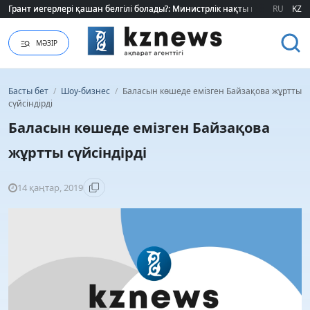
Грант иегерлері қашан белгілі болады?: Министрлік нақты мерзімді атад
Грант иегерлері қашан белгілі болады?: Министрлік нақты мерзімді атад
RU
KZ
МӘЗІР
Басты бет
/
Шоу-бизнес
/
Баласын көшеде емізген Байзақова жұртты
сүйсіндірді
Баласын көшеде емізген Байзақова
жұртты сүйсіндірді
14 қаңтар, 2019