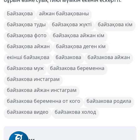
Байзақова
айжан байзақованы
байзақова туды
байзақова жүкті
байзақова кім
байзақова фото
байзақова айжан кім
байзақова айжан
байзақова деген кім
екінші байзақова
байзакова
байзакова айжан
байзакова муж
байзакова беременна
байзакова инстаграм
байзакова айжан инстаграм
байзакова беременна от кого
байзакова родила
байзакова видео
байзакова холод