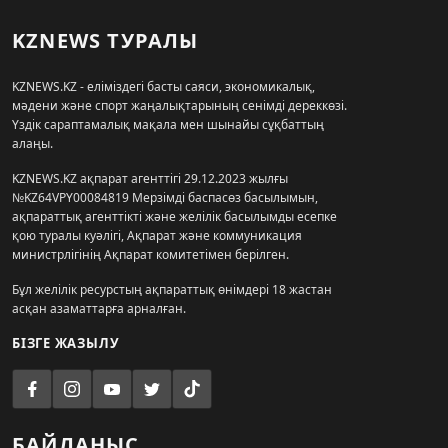
KZNEWS ТУРАЛЫ
KZNEWS.KZ - еліміздегі басты саяси, экономикалық,
мәдени және спорт жаңалықтарының сенімді дереккөзі.
Үздік сараптамалық мақала мен шынайы сұқбаттың
алаңы.
KZNEWS.KZ ақпарат агенттігі 29.12.2023 жылғы
№KZ64VPY00084819 Мерзімді баспасөз басылымын,
ақпараттық агенттікті және желілік басылымды есепке
қою туралы куәлігі, Ақпарат және коммуникация
министрлігінің Ақпарат комитетімен берілген.
Бұл желілік ресурстың ақпараттық өнімдері 18 жастан
асқан азаматтарға арналған.
БІЗГЕ ЖАЗЫЛУ
БАЙЛАНЫС