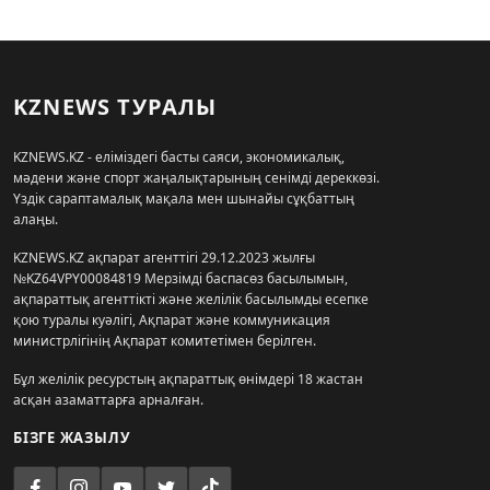
KZNEWS ТУРАЛЫ
KZNEWS.KZ - еліміздегі басты саяси, экономикалық,
мәдени және спорт жаңалықтарының сенімді дереккөзі.
Үздік сараптамалық мақала мен шынайы сұқбаттың
алаңы.
KZNEWS.KZ ақпарат агенттігі 29.12.2023 жылғы
№KZ64VPY00084819 Мерзімді баспасөз басылымын,
ақпараттық агенттікті және желілік басылымды есепке
қою туралы куәлігі, Ақпарат және коммуникация
министрлігінің Ақпарат комитетімен берілген.
Бұл желілік ресурстың ақпараттық өнімдері 18 жастан
асқан азаматтарға арналған.
БІЗГЕ ЖАЗЫЛУ