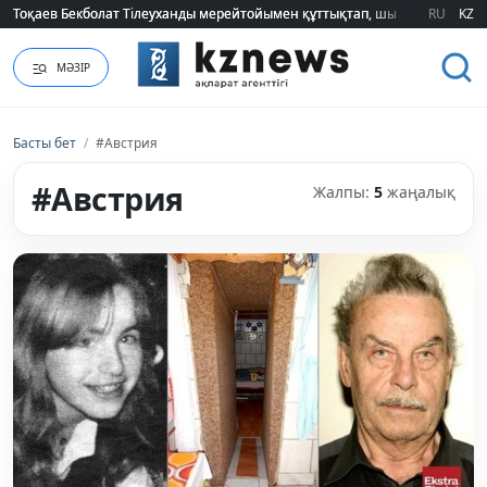
Тоқаев Бекболат Тілеуханды мерейтойымен құттықтап, шығармашылық т
Тоқаев Бекболат Тілеуханды мерейтойымен құттықтап, шығармашылық т
RU
KZ
МӘЗІР
Басты бет
/
#Австрия
#Австрия
Жалпы:
5
жаңалық