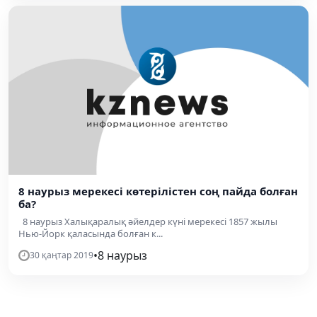
8 наурыз мерекесі көтерілістен соң пайда болған
ба?
8 наурыз Халықаралық әйелдер күні мерекесі 1857 жылы
Нью-Йорк қаласында болған к...
•
8 наурыз
30 қаңтар 2019