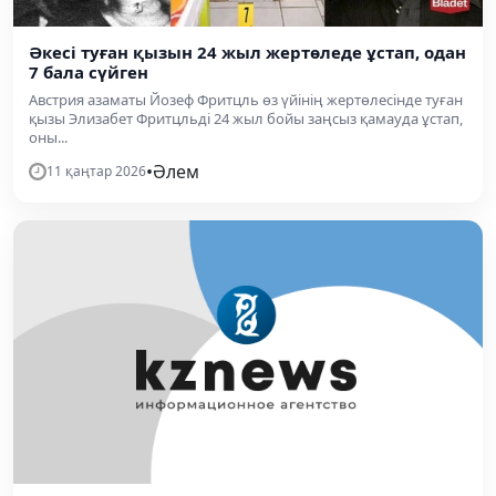
Әкесі туған қызын 24 жыл жертөледе ұстап, одан
7 бала сүйген
Австрия азаматы Йозеф Фритцль өз үйінің жертөлесінде туған
қызы Элизабет Фритцльді 24 жыл бойы заңсыз қамауда ұстап,
оны...
•
Әлем
11 қаңтар 2026