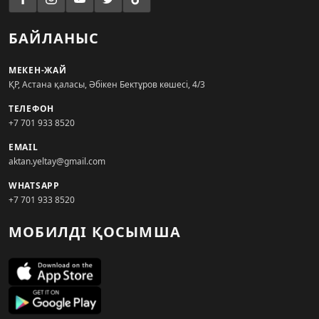
БАЙЛАНЫС
МЕКЕН-ЖАЙ
ҚР, Астана қаласы, Әбікен Бектұров көшесі, 4/3
ТЕЛЕФОН
+7 701 933 8520
EMAIL
aktan.yeltay@gmail.com
WHATSAPP
+7 701 933 8520
МОБИЛДІ ҚОСЫМША