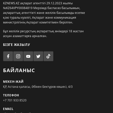
KZNEWS.KZ ақпарат агенттігі 29.12.2023 жылғы
№KZ64VPY00084819 Мерзімді баспасөз басылымын,
ақпараттық агенттікті және желілік басылымды есепке
қою туралы куәлігі, Ақпарат және коммуникация
министрлігінің Ақпарат комитетімен берілген.
Бұл желілік ресурстың ақпараттық өнімдері 18 жастан
асқан азаматтарға арналған.
БІЗГЕ ЖАЗЫЛУ
БАЙЛАНЫС
МЕКЕН-ЖАЙ
ҚР, Астана қаласы, Әбікен Бектұров көшесі, 4/3
ТЕЛЕФОН
+7 701 933 8520
EMAIL