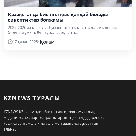
Қазақстанда биылғы қыс қандай болады –
синоптиктер болжамы
2025-2026 жылғы қыс Қазақстанда қалыптыдан жылырақ
болуы мүмкін. Бұл туралы алдын а...
•
Қоғам
17 қазан 2025
KZNEWS ТУРАЛЫ
KZNEWS.KZ - еліміздегі басты саяси, экономикалық,
мәдени және спорт жаңалықтарының сенімді дереккөзі.
Үздік сараптамалық мақала мен шынайы сұқбаттың
алаңы.