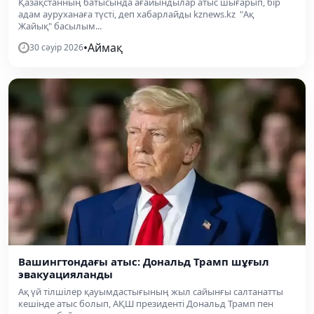
Қазақстанның батысында ағайындылар атыс шығарып, бір
адам ауруханаға түсті, деп хабарлайды kznews.kz "Ақ
Жайық" басылым...
•
Аймақ
30 сәуір 2026
Вашингтондағы атыс: Дональд Трамп шұғыл
эвакуацияланды
Ақ үй тілшілер қауымдастығының жыл сайынғы салтанатты
кешінде атыс болып, АҚШ президенті Дональд Трамп пен