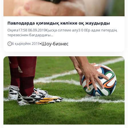
Павлодарда қоғамдық көлікке оқ жаудырды
Оқиға17:58 06.09.2019Қысқа сілтеме алу3 0 0Ер адам пәтердің
терезесінен бағдардағы...
•
Шоу-бизнес
6 қыркүйек 2019