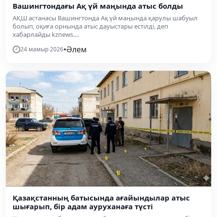
Вашингтондағы Ақ үй маңында атыс болды
АҚШ астанасы Вашингтонда Ақ үй маңында қарулы шабуыл
болып, оқиға орнында атыс дауыстары естілді, деп
хабарлайды kznews....
•
Әлем
24 мамыр 2026
Қазақстанның батысында ағайындылар атыс
шығарып, бір адам ауруханаға түсті