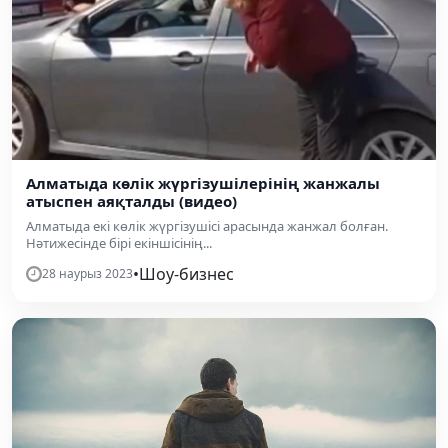
Алматыда көлік жүргізушілерінің жанжалы
атыспен аяқталды (видео)
Алматыда екі көлік жүргізушісі арасында жанжал болған.
Нәтижесінде бірі екіншісінің...
•
Шоу-бизнес
28 наурыз 2023