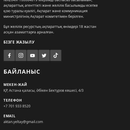
ақпараттық агенттікті және желілік басылымды есепке
қою туралы куәлігі, Ақпарат және коммуникация
министрлігінің Ақпарат комитетімен берілген.
Бұл желілік ресурстың ақпараттық өнімдері 18 жастан
асқан азаматтарға арналған.
БІЗГЕ ЖАЗЫЛУ
БАЙЛАНЫС
МЕКЕН-ЖАЙ
ҚР, Астана қаласы, Әбікен Бектұров көшесі, 4/3
ТЕЛЕФОН
+7 701 933 8520
EMAIL
aktan.yeltay@gmail.com