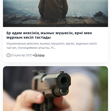
Ер адам әкесінің жыныс мүшесін, ерні мен
мұрнын кесіп тастады
Украиналық әкесінің жыныс мүшесін, ернін, мұрнын кесіп
тастап, полициямен атысты. Н...
•
Әлем
23 қаңтар 2021