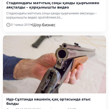
Стадиондағы матчтың соңы қанды қырғынмен
аяқталды – қорқынышты видео
Стадиондағы матчтың соңы қанды қырғынмен аяқталды –
қорқынышты видео sputniknews.kz...
•
Шоу-бизнес
31 тамыз 2019
Нұр-Сұлтанда көшенің қақ ортасында атыс
болды