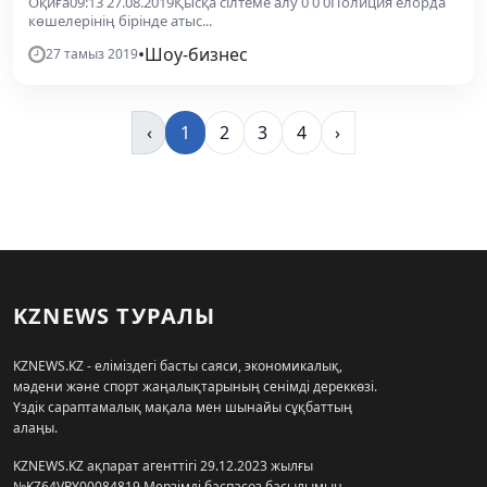
Оқиға09:13 27.08.2019Қысқа сілтеме алу 0 0 0Полиция елорда
көшелерінің бірінде атыс...
•
Шоу-бизнес
27 тамыз 2019
‹
1
2
3
4
›
KZNEWS ТУРАЛЫ
KZNEWS.KZ - еліміздегі басты саяси, экономикалық,
мәдени және спорт жаңалықтарының сенімді дереккөзі.
Үздік сараптамалық мақала мен шынайы сұқбаттың
алаңы.
KZNEWS.KZ ақпарат агенттігі 29.12.2023 жылғы
№KZ64VPY00084819 Мерзімді баспасөз басылымын,