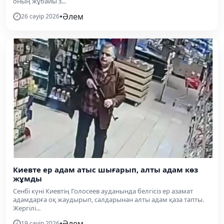
оның жұбайы з...
•
Әлем
26 сәуір 2026
Киевте ер адам атыс шығарып, алты адам көз
жұмды
Сенбі күні Киевтің Голосеев ауданында белгісіз ер азамат
адамдарға оқ жаудырып, салдарынан алты адам қаза тапты.
Жергілі...
•
Әлем
19 сәуір 2026