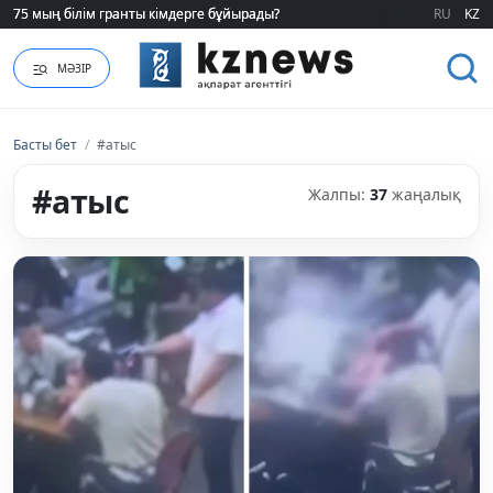
75 мың білім гранты кімдерге бұйырады?
75 мың білім гранты кімдерге бұйырады?
RU
KZ
МӘЗІР
Басты бет
/
#атыс
#атыс
Жалпы:
37
жаңалық