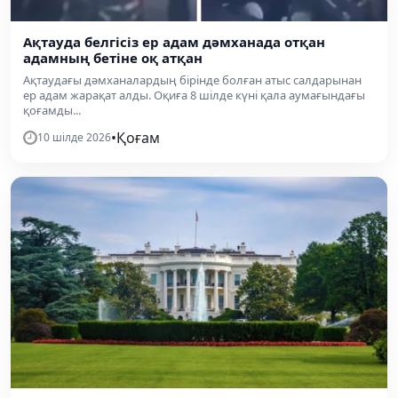
Ақтауда белгісіз ер адам дәмханада отқан
адамның бетіне оқ атқан
Ақтаудағы дәмханалардың бірінде болған атыс салдарынан
ер адам жарақат алды. Оқиға 8 шілде күні қала аумағындағы
қоғамды...
•
Қоғам
10 шілде 2026