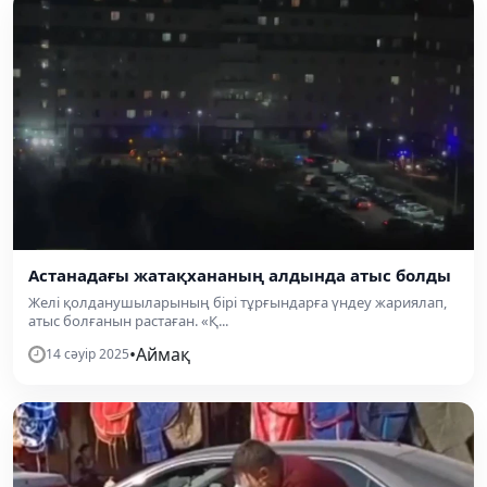
Астанадағы жатақхананың алдында атыс болды
Желі қолданушыларының бірі тұрғындарға үндеу жариялап,
атыс болғанын растаған. «Қ...
•
Аймақ
14 сәуір 2025