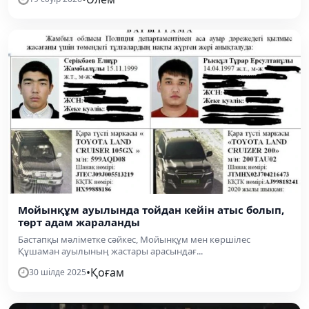
Мойынқұм ауылында тойдан кейін атыс болып,
төрт адам жараланды
Бастапқы мәліметке сәйкес, Мойынқұм мен көршілес
Құшаман ауылының жастары арасындағ...
•
Қоғам
30 шілде 2025