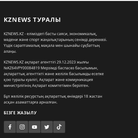
KZNEWS ТУРАЛЫ
KZNEWS.KZ - еліміздегі басты саяси, экономикалық,
мәдени және спорт жаңалықтарының сенімді дереккөзі.
Үздік сараптамалық мақала мен шынайы сұқбаттың
алаңы.
KZNEWS.KZ ақпарат агенттігі 29.12.2023 жылғы
№KZ64VPY00084819 Мерзімді баспасөз басылымын,
ақпараттық агенттікті және желілік басылымды есепке
қою туралы куәлігі, Ақпарат және коммуникация
министрлігінің Ақпарат комитетімен берілген.
Бұл желілік ресурстың ақпараттық өнімдері 18 жастан
асқан азаматтарға арналған.
БІЗГЕ ЖАЗЫЛУ