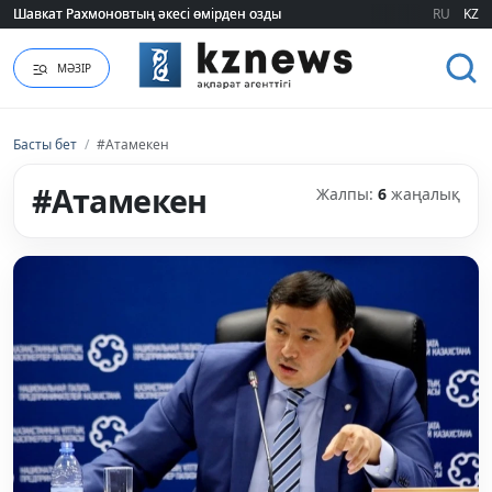
Шавкат Рахмоновтың әкесі өмірден озды
Шавкат Рахмоновтың әкесі өмірден озды
RU
KZ
МӘЗІР
Басты бет
/
#Атамекен
#Атамекен
Жалпы:
6
жаңалық