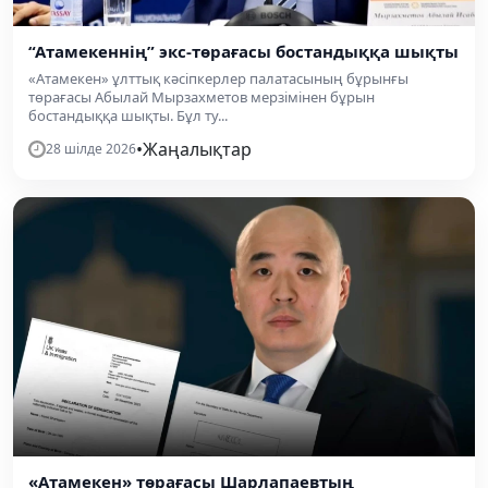
“Атамекеннің” экс-төрағасы бостандыққа шықты
«Атамекен» ұлттық кәсіпкерлер палатасының бұрынғы
төрағасы Абылай Мырзахметов мерзімінен бұрын
бостандыққа шықты. Бұл ту...
•
Жаңалықтар
28 шілде 2026
«Атамекен» төрағасы Шарлапаевтың