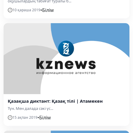
оқушылардың табиғат туралы б...
•
Білім
10 қараша 2019
Қазақша диктант: Қазақ тілі | Атамекен
Түн. Мен далада сәкі үс...
•
Білім
15 ақпан 2019