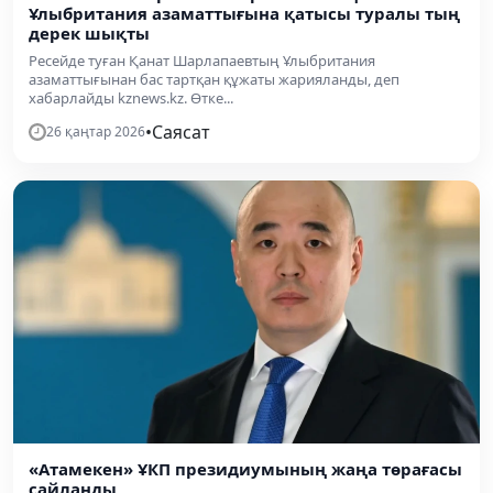
Ұлыбритания азаматтығына қатысы туралы тың
дерек шықты
Ресейде туған Қанат Шарлапаевтың Ұлыбритания
азаматтығынан бас тартқан құжаты жарияланды, деп
хабарлайды kznews.kz. Өтке...
•
Саясат
26 қаңтар 2026
«Атамекен» ҰКП президиумының жаңа төрағасы
сайланды