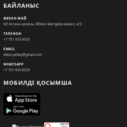
БАЙЛАНЫС
МЕКЕН-ЖАЙ
ҚР, Астана қаласы, Әбікен Бектұров көшесі, 4/3
ТЕЛЕФОН
+7 701 933 8520
EMAIL
aktan.yeltay@gmail.com
WHATSAPP
+7 701 933 8520
МОБИЛДІ ҚОСЫМША