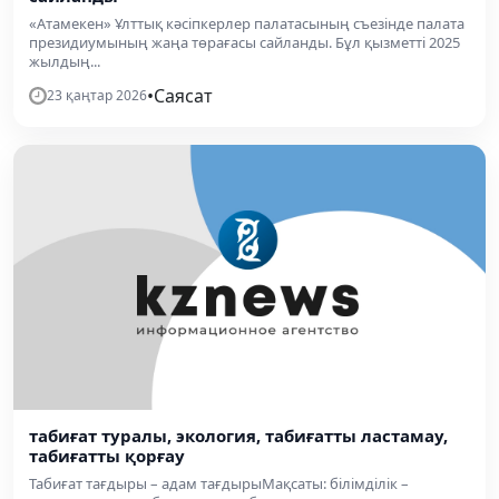
«Атамекен» Ұлттық кәсіпкерлер палатасының съезінде палата
президиумының жаңа төрағасы сайланды. Бұл қызметті 2025
жылдың...
•
Саясат
23 қаңтар 2026
табиғат туралы, экология, табиғатты ластамау,
табиғатты қорғау
Табиғат тағдыры – адам тағдырыМақсаты: білімділік –