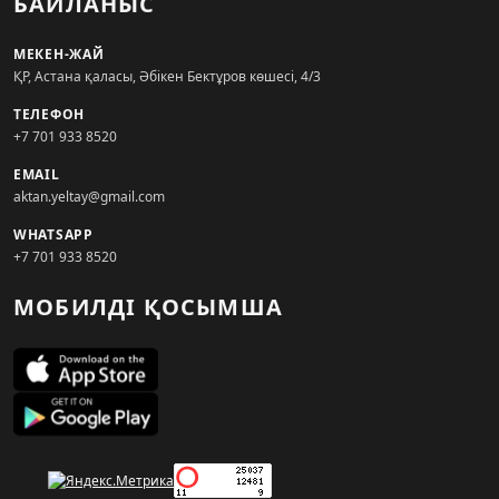
БАЙЛАНЫС
МЕКЕН-ЖАЙ
ҚР, Астана қаласы, Әбікен Бектұров көшесі, 4/3
ТЕЛЕФОН
+7 701 933 8520
EMAIL
aktan.yeltay@gmail.com
WHATSAPP
+7 701 933 8520
МОБИЛДІ ҚОСЫМША