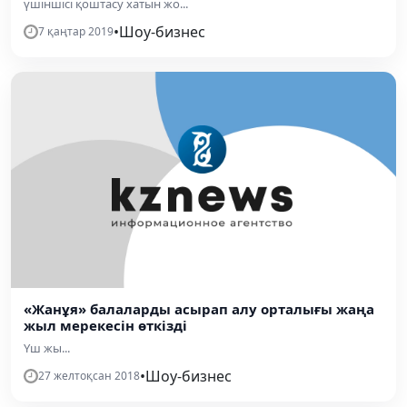
үшіншісі қоштасу хатын жо...
•
Шоу-бизнес
7 қаңтар 2019
«Жанұя» балаларды асырап алу орталығы жаңа
жыл мерекесін өткізді
Үш жы...
•
Шоу-бизнес
27 желтоқсан 2018