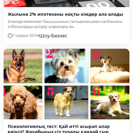
Жылына 2% ипотеканы нақты кімдер ала алады
Елімізде мемлекет басшысының тапсырмасымен көпбалалы
отбасыларды қолдау шаралары әз...
•
Шоу-бизнес
7 наурыз 2019
Психологиялық тест: Қай итті асырап алар
едіңіз? Жауабыңыз сіз туралы қандай сыр