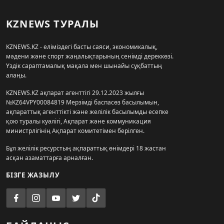
KZNEWS ТУРАЛЫ
KZNEWS.KZ - еліміздегі басты саяси, экономикалық,
мәдени және спорт жаңалықтарының сенімді дереккөзі.
Үздік сараптамалық мақала мен шынайы сұқбаттың
алаңы.
KZNEWS.KZ ақпарат агенттігі 29.12.2023 жылғы
№KZ64VPY00084819 Мерзімді баспасөз басылымын,
ақпараттық агенттікті және желілік басылымды есепке
қою туралы куәлігі, Ақпарат және коммуникация
министрлігінің Ақпарат комитетімен берілген.
Бұл желілік ресурстың ақпараттық өнімдері 18 жастан
асқан азаматтарға арналған.
БІЗГЕ ЖАЗЫЛУ