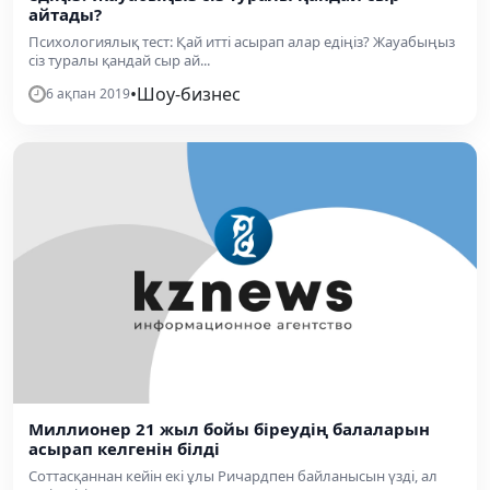
айтады?
Психологиялық тест: Қай итті асырап алар едіңіз? Жауабыңыз
сіз туралы қандай сыр ай...
•
Шоу-бизнес
6 ақпан 2019
Миллионер 21 жыл бойы біреудің балаларын
асырап келгенін білді
Соттасқаннан кейін екі ұлы Ричардпен байланысын үзді, ал