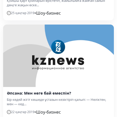
Қойшы қарт қойларын өрістетіп, жайылымға жайған сайын
дөңге жақын өске...
•
Шоу-бизнес
25 қаңтар 2019
Әпсана: Мен неге бай емеспін?
Бір кедей жігіт көшеде ұстазын кезіктіріп қалып: — Неліктен,
мен — кед...
•
Шоу-бизнес
22 қаңтар 2019