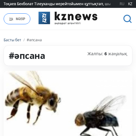
Тоқаев Бекболат Тілеуханды мерейтойымен құттықтап, шығармашылық т
Тоқаев Бекболат Тілеуханды мерейтойымен құттықтап, шығармашылық т
RU
KZ
МӘЗІР
Басты бет
/
#әпсана
#әпсана
Жалпы:
6
жаңалық