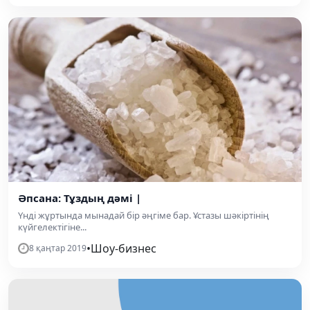
Әпсана: Тұздың дәмі |
Үнді жұртында мынадай бір әңгіме бар. Ұстазы шәкіртінің
күйгелектігіне...
•
Шоу-бизнес
8 қаңтар 2019