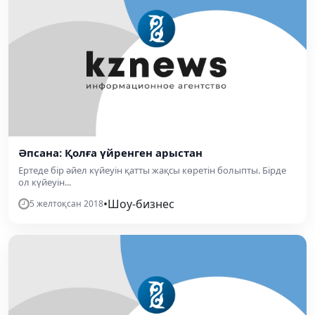
Әпсана: Қолға үйренген арыстан
Ертеде бір әйел күйеуін қатты жақсы көретін болыпты. Бірде
ол күйеуін...
•
Шоу-бизнес
5 желтоқсан 2018