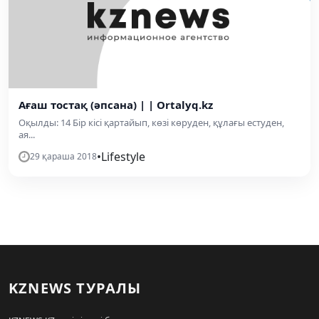
Ағаш тостақ (әпсана) | | Ortalyq.kz
Оқылды: 14 Бiр кiсi қартайып, көзi көруден, құлағы естуден,
ая...
•
Lifestyle
29 қараша 2018
KZNEWS ТУРАЛЫ