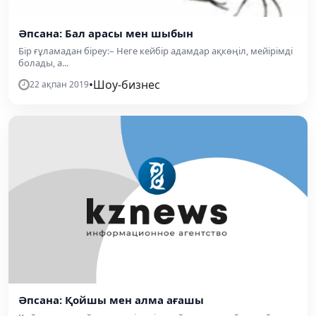
Әпсана: Бал арасы мен шыбын
Бір ғұламадан біреу:– Неге кейбір адамдар ақкөңіл, мейірімді
болады, а...
•
Шоу-бизнес
22 ақпан 2019
Әпсана: Қойшы мен алма ағашы