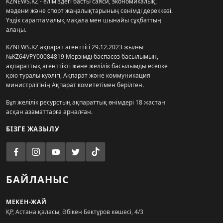
KZNEWS.KZ - еліміздегі басты саяси, экономикалық,
мәдени және спорт жаңалықтарының сенімді дереккөзі.
Үздік сараптамалық мақала мен шынайы сұқбаттың
алаңы.
KZNEWS.KZ ақпарат агенттігі 29.12.2023 жылғы
№KZ64VPY00084819 Мерзімді баспасөз басылымын,
ақпараттық агенттікті және желілік басылымды есепке
қою туралы куәлігі, Ақпарат және коммуникация
министрлігінің Ақпарат комитетімен берілген.
Бұл желілік ресурстың ақпараттық өнімдері 18 жастан
асқан азаматтарға арналған.
БІЗГЕ ЖАЗЫЛУ
БАЙЛАНЫС
МЕКЕН-ЖАЙ
ҚР, Астана қаласы, Әбікен Бектұров көшесі, 4/3