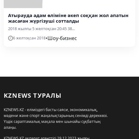
Атырауда адам өліміне әкеп соққан жол апатын
жасаған жүргізуші сотталды
2018 жылғы 5 желтоқсан 20:45 38...
•
Шоу-бизнес
6 желтоқсан 2018
KZNEWS ТУРАЛЫ
KZNEWS.KZ - еліміздегі басты саяси, экономикалық,
мәдени және спорт жаңалықтарының сенімді дереккөзі.
Үздік сараптамалық мақала мен шынайы сұқбаттың
алаңы.
KZNEWS.KZ ақпарат агенттігі 29.12.2023 жылғы