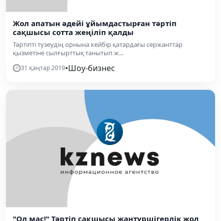
Жол апатын әдейі ұйымдастырған тәртіп
сақшысы сотта жеңіліп қалды
Тәртіпті түзеудің орнына кейбір қатардағы сержанттар
қызметіне сылғырттық танытып ж...
•
Шоу-бизнес
31 қаңтар 2019
"Ол мас!" Тәртіп сақшысы жантүршігерлік жол