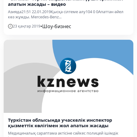
апатын жасады – видео
Азияда21:51 22.01.2019Қысқа сілтеме алу104 0 0Апаттан әйел
көз жұмды. Mercedes-Benz...
•
Шоу-бизнес
23 қаңтар 2019
Түркістан облысында учаскелік инспектор
қызметтік көлігімен жол апатын жасады
Медициналық сараптама актісіне сәйкес полицей ішімдік