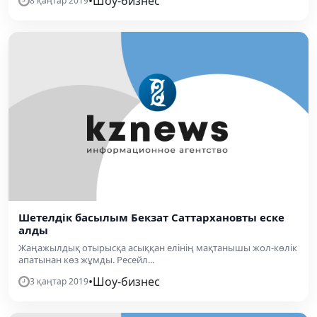
•
Шоу-бизнес
8 қаңтар 2019
Шетелдік басылым Бекзат Саттархановты еске
алды
Жаңажылдық отырысқа асыққан елінің мақтанышы жол-көлік
апатынан көз жұмды. Ресейл...
•
Шоу-бизнес
3 қаңтар 2019