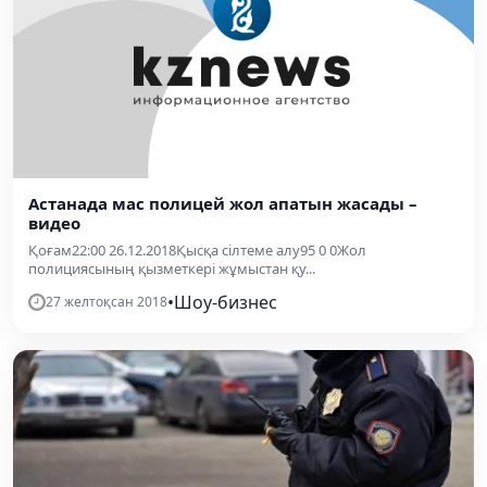
Астанада мас полицей жол апатын жасады –
видео
Қоғам22:00 26.12.2018Қысқа сілтеме алу95 0 0Жол
полициясының қызметкері жұмыстан қу...
•
Шоу-бизнес
27 желтоқсан 2018