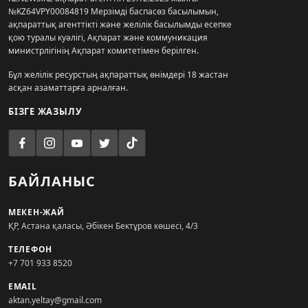
№KZ64VPY00084819 Мерзімді баспасөз басылымын,
ақпараттық агенттікті және желілік басылымды есепке
қою туралы куәлігі, Ақпарат және коммуникация
министрлігінің Ақпарат комитетімен берілген.
Бұл желілік ресурстың ақпараттық өнімдері 18 жастан
асқан азаматтарға арналған.
БІЗГЕ ЖАЗЫЛУ
БАЙЛАНЫС
МЕКЕН-ЖАЙ
ҚР, Астана қаласы, Әбікен Бектұров көшесі, 4/3
ТЕЛЕФОН
+7 701 933 8520
EMAIL
aktan.yeltay@gmail.com