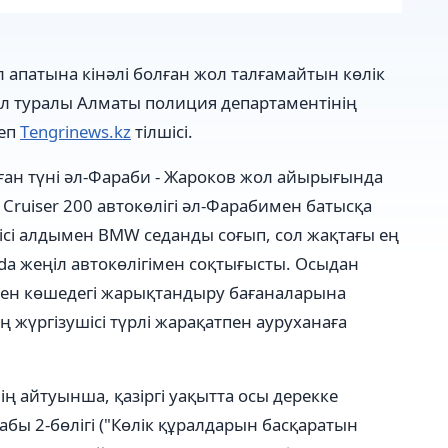
апатына кінәлі болған жол талғамайтын көлік
Бұл туралы Алматы полиция департаментінің
деп
Тengrinews.kz
тілшісі.
аған түні әл-Фараби - Жароков жол айырығында
d Cruiser 200 автокөлігі әл-Фарабимен батысқа
шісі алдымен BMW седанды соғып, сол жақтағы ең
da жеңіл автокөлігімен соқтығысты. Осыдан
 мен көшедегі жарықтандыру бағаналарына
ң жүргізушісі түрлі жарақатпен ауруханаға
ң айтуынша, қазіргі уақытта осы дерекке
бы 2-бөлігі ("Көлiк құралдарын басқаратын