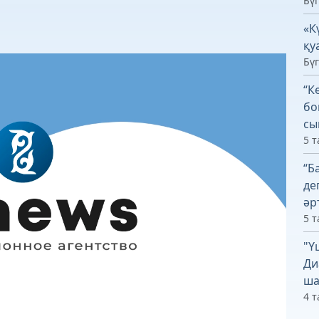
Бүг
«К
қу
Бүг
“К
бо
сы
5 т
“Б
де
әр
5 т
"Ү
Ди
ша
4 т