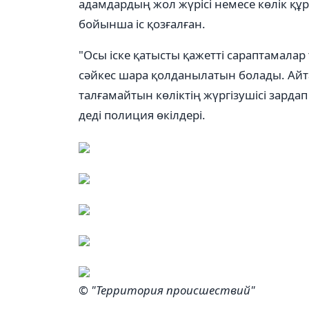
адамдардың жол жүрісі немесе көлiк құ
бойынша іс қозғалған.
"Осы іске қатысты қажетті сараптамалар
сәйкес шара қолданылатын болады. Айт
талғамайтын көліктің жүргізушісі зардап 
деді полиция өкілдері.
© "Территория происшествий"