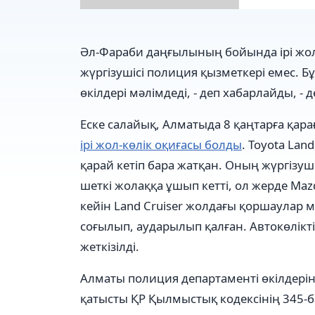
Әл-Фараби даңғылының бойында ірі жол 
жүргізушісі полиция қызметкері емес. 
өкілдері мәлімдеді, - деп хабарлайды, - 
Еске салайық, Алматыда 8 қаңтарға қар
ірі жол-көлік оқиғасы болды
. Toyota Lan
қарай кетіп бара жатқан. Оның жүргізу
шеткі жолаққа ұшып кетті, ол жерде Maz
кейін Land Cruiser жолдағы қоршаулар
соғылып, аударылып қалған. Автокөлікті
жеткізілді.
Алматы полиция департаменті өкілдеріні
қатысты ҚР Қылмыстық кодексінің 345-ба