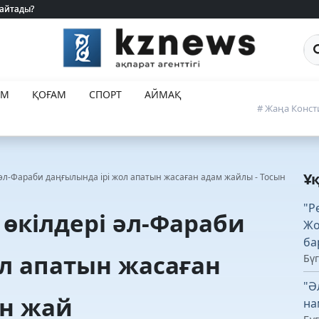
 айтады?
 айтады?
Са
ЕМ
ҚОҒАМ
СПОРТ
АЙМАҚ
# Жаңа Конст
Ұ
 әл-Фараби даңғылында ірі жол апатын жасаған адам жайлы - Тосын
"Р
 өкілдері әл-Фараби
Жо
ба
л апатын жасаған
Бүг
"Ә
ын жай
на