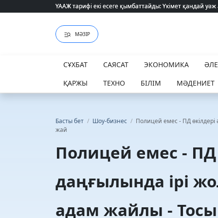
ҮААЖ тарифі екі есеге қымбаттайды: Үкімет қандай уәж
ҮААЖ тарифі екі есеге қымбаттайды: Үкімет қандай уәж
МӘЗІР
СҰХБАТ
САЯСАТ
ЭКОНОМИКА
ӘЛ
ҚАРЖЫ
ТЕХНО
БІЛІМ
МӘДЕНИЕТ
Басты бет
/
Шоу-бизнес
/
Полицей емес - ПД өкілдері
жай
Полицей емес - ПД
даңғылында ірі жо
адам жайлы - Тос