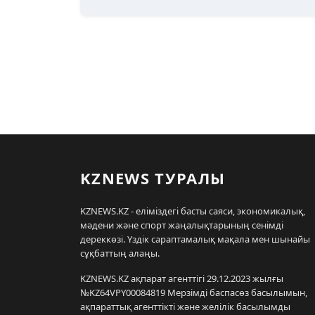
KZNEWS ТУРАЛЫ
KZNEWS.KZ - еліміздегі басты саяси, экономикалық,
мәдени және спорт жаңалықтарының сенімді
дереккөзі. Үздік сараптамалық мақала мен шынайы
сұқбаттың алаңы.
KZNEWS.KZ ақпарат агенттігі 29.12.2023 жылғы
№KZ64VPY00084819 Мерзімді баспасөз басылымын,
ақпараттық агенттікті және желілік басылымды