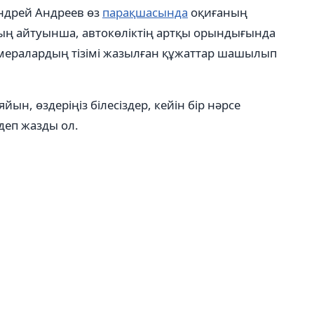
ндрей Андреев өз
парақшасында
оқиғаның
ың айтуынша, автокөліктің артқы орындығында
амералардың тізімі жазылған құжаттар шашылып
ын, өздеріңіз білесіздер, кейін бір нәрсе
 деп жазды ол.