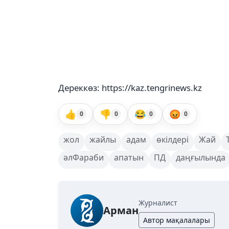
Дереккөз: https://kaz.tengrinews.kz
👍
👎
😂
😡
0
0
0
0
жол
жайлы
адам
өкілдері
Жай
әлФараби
апатын
ПД
даңғылында
Журналист
Арман
Автор мақалалары