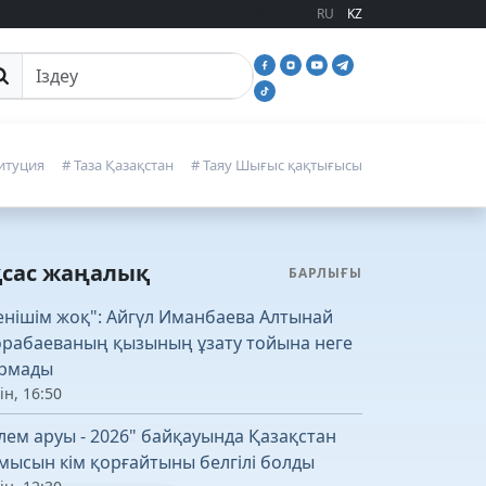
RU
KZ
йттан іздеу
итуция
# Таза Қазақстан
# Таяу Шығыс қақтығысы
қсас жаңалық
БАРЛЫҒЫ
енішім жоқ": Айгүл Иманбаева Алтынай
рабаеваның қызының ұзату тойына неге
рмады
ін, 16:50
лем аруы - 2026" байқауында Қазақстан
мысын кім қорғайтыны белгілі болды