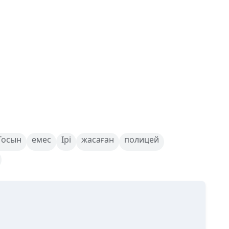
Тосын
емес
Ірі
жасаған
полицей