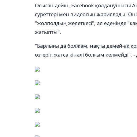
Осыған дейін, Facebook қолданушысы А
суреттері мен видеосын жариялады. Он
"жолполдың желеткесі", ал еденінде "к
жатыпты".
"Барлығы да болжам, нақты демей-ақ қояй
өзгеріп жатса кінәлі болғым келмейді", -