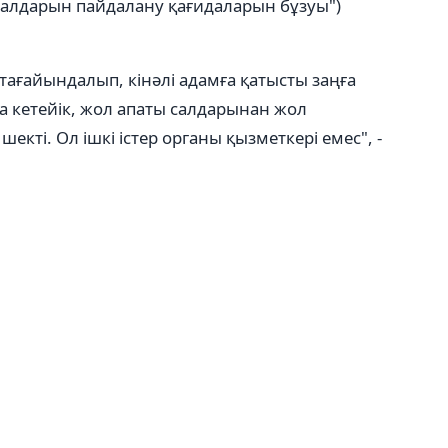
ралдарын пайдалану қағидаларын бұзуы")
 тағайындалып, кінәлі адамға қатысты заңға
а кетейік, жол апаты салдарынан жол
шекті. Ол ішкі істер органы қызметкері емес", -