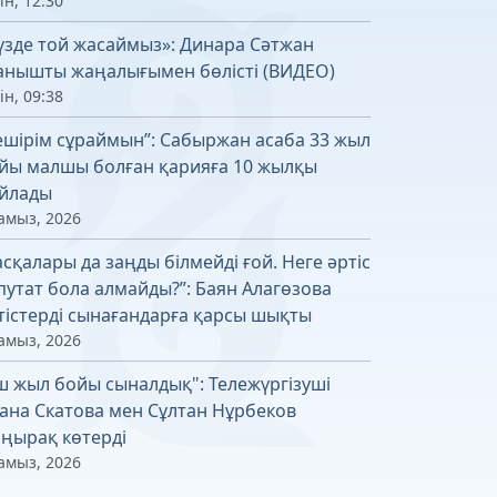
ін, 12:30
үзде той жасаймыз»: Динара Сәтжан
анышты жаңалығымен бөлісті (ВИДЕО)
ін, 09:38
ешірім сұраймын”: Сабыржан асаба 33 жыл
йы малшы болған қарияға 10 жылқы
йлады
амыз, 2026
асқалары да заңды білмейді ғой. Неге әртіс
путат бола алмайды?”: Баян Алагөзова
тістерді сынағандарға қарсы шықты
амыз, 2026
ш жыл бойы сыналдық": Тележүргізуші
ана Скатова мен Сұлтан Нұрбеков
ңырақ көтерді
амыз, 2026