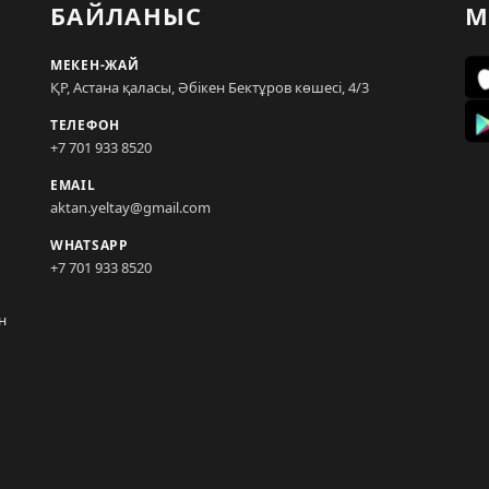
БАЙЛАНЫС
М
МЕКЕН-ЖАЙ
ҚР, Астана қаласы, Әбікен Бектұров көшесі, 4/3
ТЕЛЕФОН
+7 701 933 8520
EMAIL
aktan.yeltay@gmail.com
WHATSAPP
+7 701 933 8520
н