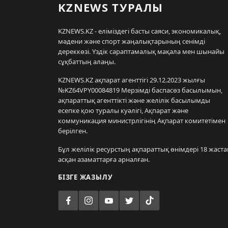
KZNEWS ТУРАЛЫ
KZNEWS.KZ - еліміздегі басты саяси, экономикалық,
мәдени және спорт жаңалықтарының сенімді
дереккөзі. Үздік сараптамалық мақала мен шынайы
сұқбаттың алаңы.
KZNEWS.KZ ақпарат агенттігі 29.12.2023 жылғы
№KZ64VPY00084819 Мерзімді баспасөз басылымын,
ақпараттық агенттікті және желілік басылымды
есепке қою туралы куәлігі, Ақпарат және
коммуникация министрлігінің Ақпарат комитетімен
берілген.
Бұл желілік ресурстың ақпараттық өнімдері 18 жаста
асқан азаматтарға арналған.
БІЗГЕ ЖАЗЫЛУ