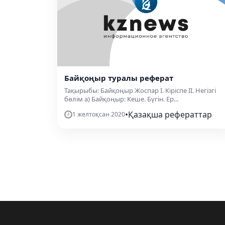
Байқоңыр туралы реферат
Тақырыбы: Байқоңыр Жоспар І. Кіріспе ІІ. Негізгі
бөлім а) Байқоңыр: Кеше. Бүгін. Ер...
•
Қазақша рефераттар
1 желтоқсан 2020