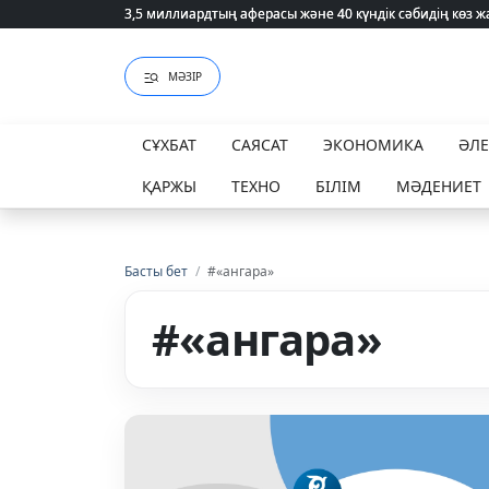
3,5 миллиардтың аферасы және 40 күндік сәбидің көз
3,5 миллиардтың аферасы және 40 күндік сәбидің көз
МӘЗІР
СҰХБАТ
САЯСАТ
ЭКОНОМИКА
ӘЛ
ҚАРЖЫ
ТЕХНО
БІЛІМ
МӘДЕНИЕТ
Басты бет
/
#«ангара»
#«ангара»