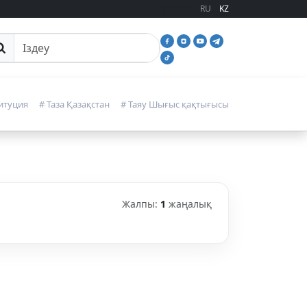
RU
KZ
йттан іздеу
итуция
# Таза Қазақстан
# Таяу Шығыс қақтығысы
Жалпы:
1
жаңалық