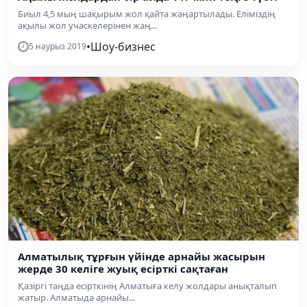
Биыл 4,5 мың шақырым жол қайта жаңартылады. Еліміздің
ақылы жол учаскелерінен жаң...
•
Шоу-бизнес
5 наурыз 2019
Алматылық тұрғын үйінде арнайы жасырын
жерде 30 келіге жуық есірткі сақтаған
Қазіргі таңда есірткінің Алматыға келу жолдары анықталып
жатыр. Алматыда арнайы...