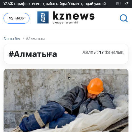
ҮААЖ тарифі екі есеге қымбаттайды: Үкімет қандай уәж айтады?
ҮААЖ тарифі екі есеге қымбаттайды: Үкімет қандай уәж айтады?
RU
KZ
МӘЗІР
Басты бет
/
#Алматыға
#Алматыға
Жалпы:
17
жаңалық