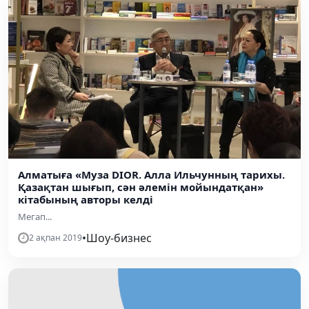
Алматыға «Муза DIOR. Алла Ильчунның тарихы.
Қазақтан шығып, сән әлемін мойындатқан»
кітабының авторы келді
Мегап...
•
Шоу-бизнес
2 ақпан 2019