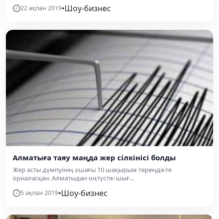
•
Шоу-бизнес
22 ақпан 2019
Алматыға таяу маңда жер сілкінісі болды
Жер асты дүмпуінің ошағы 10 шақырым тереңдікте
орналасқан. Алматыдан оңтүстік-шығ...
•
Шоу-бизнес
5 ақпан 2019