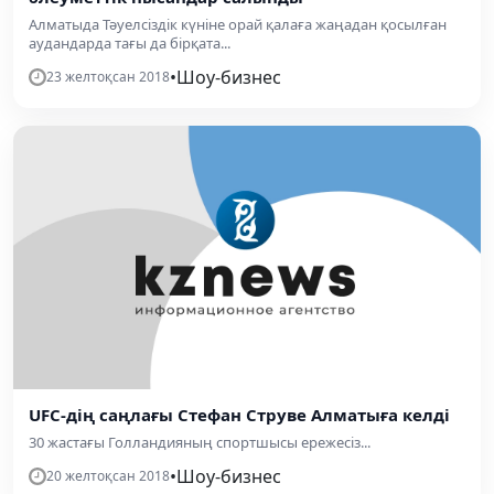
Алматыда Тәуелсіздік күніне орай қалаға жаңадан қосылған
аудандарда тағы да бірқата...
•
Шоу-бизнес
23 желтоқсан 2018
UFC-дің саңлағы Стефан Струве Алматыға келді
30 жастағы Голландияның спортшысы ережесіз...
•
Шоу-бизнес
20 желтоқсан 2018