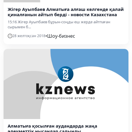
Жігер Ауыпбаев Алматыға алғаш келгенде қалай
қиналғанын айтып берді - новости Казахстана
15:16 Жігер Ауыпбаев бұрын-соңды еш жерде айтпаған
сырымен б...
•
Шоу-бизнес
28 желтоқсан 2018
Алматыға қосылған аудандарда жаңа
әлеуметтік нысандар салынды