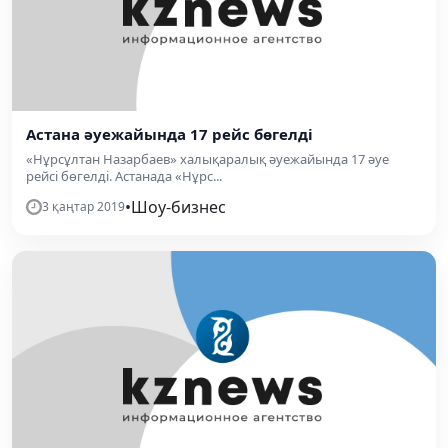
Астана әуежайында 17 рейс бөгелді
«Нұрсұлтан Назарбаев» халықаралық әуежайында 17 әуе
рейсі бөгелді. Астанада «Нұрс...
•
Шоу-бизнес
3 қаңтар 2019