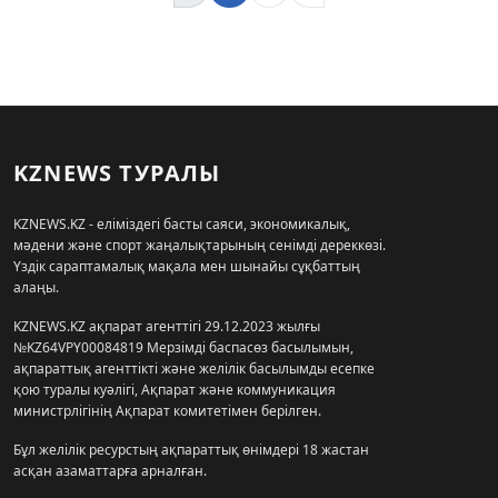
KZNEWS ТУРАЛЫ
KZNEWS.KZ - еліміздегі басты саяси, экономикалық,
мәдени және спорт жаңалықтарының сенімді дереккөзі.
Үздік сараптамалық мақала мен шынайы сұқбаттың
алаңы.
KZNEWS.KZ ақпарат агенттігі 29.12.2023 жылғы
№KZ64VPY00084819 Мерзімді баспасөз басылымын,
ақпараттық агенттікті және желілік басылымды есепке
қою туралы куәлігі, Ақпарат және коммуникация
министрлігінің Ақпарат комитетімен берілген.
Бұл желілік ресурстың ақпараттық өнімдері 18 жастан
асқан азаматтарға арналған.