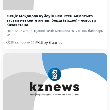
Жеңіс Ысқақова күйеуін неліктен Алматыға
тастап кеткенін айтып берді (видео) - новости
Казахстана
2018-12-27 Отандық әнші Жеңіс Ысқақова 2017 жылы балалары
ме...
•
Шоу-бизнес
28 желтоқсан 2018