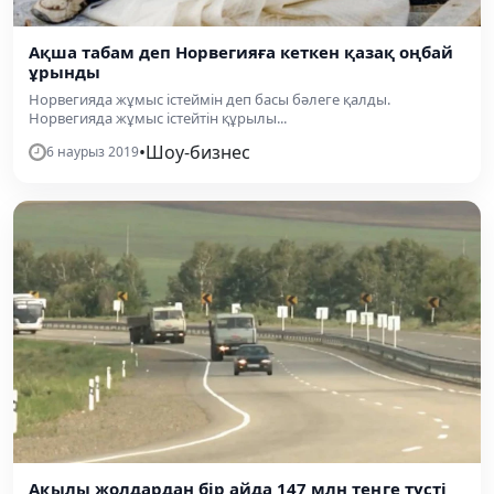
Ақша табам деп Норвегияға кеткен қазақ оңбай
ұрынды
Норвегияда жұмыс істеймін деп басы бәлеге қалды.
Норвегияда жұмыс істейтін құрылы...
•
Шоу-бизнес
6 наурыз 2019
Ақылы жолдардан бір айда 147 млн теңге түсті