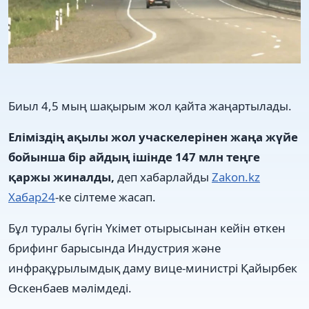
Биыл 4,5 мың шақырым жол қайта жаңартылады.
Еліміздің ақылы жол учаскелерінен жаңа жүйе
бойынша бір айдың ішінде 147 млн теңге
қаржы жиналды,
деп хабарлайды
Zakon.kz
Хабар24
-ке сілтеме жасап.
Бұл туралы бүгін Үкімет отырысынан кейін өткен
брифинг барысында Индустрия және
инфрақұрылымдық даму вице-министрі Қайырбек
Өскенбаев мәлімдеді.