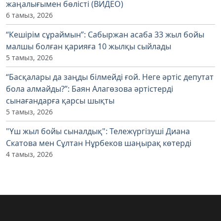
жаңалығымен бөлісті (ВИДЕО)
6 тамыз, 2026
“Кешірім сұраймын”: Сабыржан асаба 33 жыл бойы
малшы болған қарияға 10 жылқы сыйлады
5 тамыз, 2026
“Басқалары да заңды білмейді ғой. Неге әртіс депутат
бола алмайды?”: Баян Алагөзова әртістерді
сынағандарға қарсы шықты
5 тамыз, 2026
"Үш жыл бойы сыналдық": Тележүргізуші Диана
Скатова мен Сұлтан Нұрбеков шаңырақ көтерді
4 тамыз, 2026