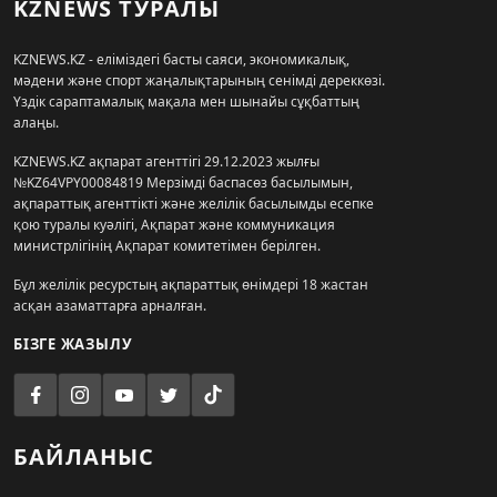
KZNEWS ТУРАЛЫ
KZNEWS.KZ - еліміздегі басты саяси, экономикалық,
мәдени және спорт жаңалықтарының сенімді дереккөзі.
Үздік сараптамалық мақала мен шынайы сұқбаттың
алаңы.
KZNEWS.KZ ақпарат агенттігі 29.12.2023 жылғы
№KZ64VPY00084819 Мерзімді баспасөз басылымын,
ақпараттық агенттікті және желілік басылымды есепке
қою туралы куәлігі, Ақпарат және коммуникация
министрлігінің Ақпарат комитетімен берілген.
Бұл желілік ресурстың ақпараттық өнімдері 18 жастан
асқан азаматтарға арналған.
БІЗГЕ ЖАЗЫЛУ
БАЙЛАНЫС