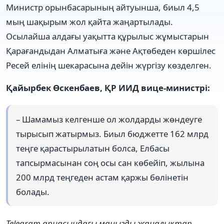
Министр орынбасарының айтуынша, биыл 4,5
мың шақырым жол қайта жаңартылады.
Осылайша алдағы уақытта құрылыс жұмыстарын
Қарағандыдан Алматыға және Ақтөбеден көршілес
Ресей елінің шекарасына дейін жүргізу көзделген.
Қайырбек Өскенбаев, ҚР ИИД вице-министрі:
– Шамамыз келгенше ол жолдарды жөндеуге
тырысып жатырмыз. Биыл бюджетте 162 млрд
теңге қарастырылатын болса, Елбасы
тапсырмасынан соң осы сан көбейіп, жылына
200 млрд теңгеден астам қаржы бөлінетін
болады.
Telegram арнасындағы маңызды жаңалықтар