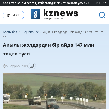
ҮААЖ тарифі екі есеге қымбаттайды: Үкімет қандай уәж айтады?
ҮААЖ тарифі екі есеге қымбаттайды: Үкімет қандай уәж айтады?
RU
KZ
МӘЗІР
Басты бет
/
Шоу-бизнес
/
Ақылы жолдардан бір айда 147 млн теңге
түсті
Ақылы жолдардан бір айда 147 млн
теңге түсті
5 наурыз, 2019