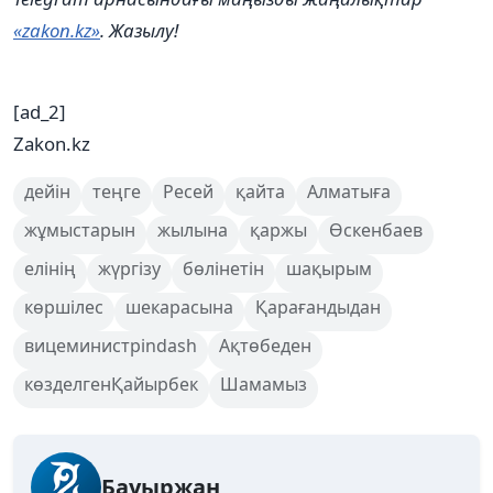
«zakon.kz»
. Жазылу!
[ad_2]
Zakon.kz
дейін
теңге
Ресей
қайта
Алматыға
жұмыстарын
жылына
қаржы
Өскенбаев
елінің
жүргізу
бөлінетін
шақырым
көршілес
шекарасына
Қарағандыдан
вицеминистріndash
Ақтөбеден
көзделгенҚайырбек
Шамамыз
Бауыржан