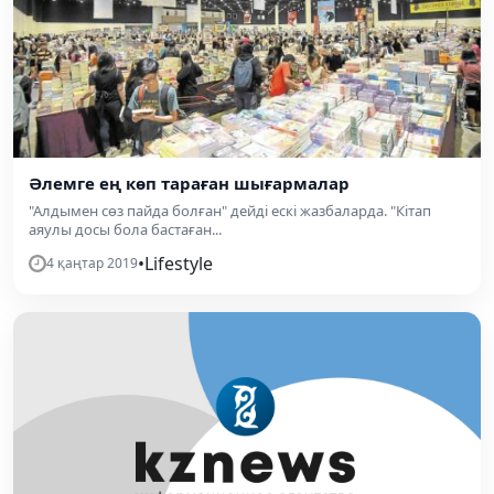
Әлемге ең көп тараған шығармалар
"Алдымен сөз пайда болған" дейді ескі жазбаларда. "Кітап
аяулы досы бола бастаған...
•
Lifestyle
4 қаңтар 2019