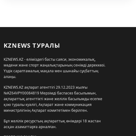
KZNEWS ТУРАЛЫ
KZNEWS.KZ - еліміздегі басты саяси, экономикалық,
мәдени және спорт жаңалықтарының сенімді дереккөзі.
Үздік сараптамалық мақала мен шынайы сұқбаттың
алаңы.
KZNEWS.KZ ақпарат агенттігі 29.12.2023 жылғы
№KZ64VPY00084819 Мерзімді баспасөз басылымын,
ақпараттық агенттікті және желілік басылымды есепке
қою туралы куәлігі, Ақпарат және коммуникация
министрлігінің Ақпарат комитетімен берілген.
Бұл желілік ресурстың ақпараттық өнімдері 18 жастан
асқан азаматтарға арналған.