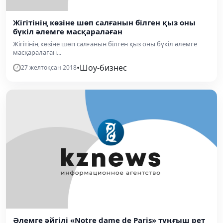
Жігітінің көзіне шөп салғанын білген қыз оны
бүкіл әлемге масқаралаған
Жігітінің көзіне шөп салғанын білген қыз оны бүкіл әлемге
масқаралаған...
•
Шоу-бизнес
27 желтоқсан 2018
Әлемге әйгілі «Notre dame de Paris» тұңғыш рет