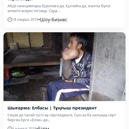
АҚШ санкциялары Еуропаға да, Қытайға да, жалпы бүкіл
әлемге әсерін тигізеді. Сауд...
•
Шоу-бизнес
18 наурыз 2019
Шығарма: Елбасы | Тұңғыш президент
Сеңім де талай түсті-ау сергелдеңге, Сын аз ба халыққа серт
берген Ерге «Елім»-де...
•
Білім
4 наурыз 2019