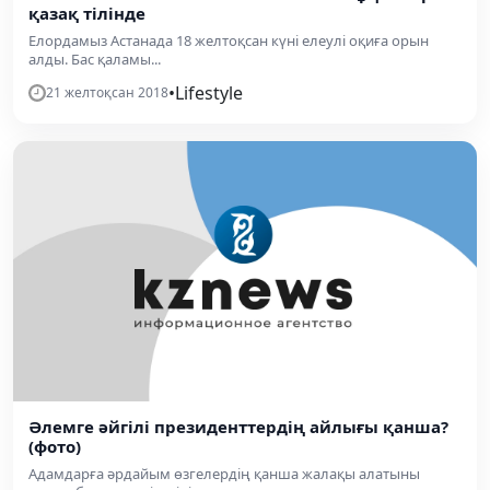
қазақ тілінде
Елордамыз Астанада 18 желтоқсан күні елеулі оқиға орын
алды. Бас қаламы...
•
Lifestyle
21 желтоқсан 2018
Әлемге әйгілі президенттердің айлығы қанша?
(фото)
Адамдарға әрдайым өзгелердің қанша жалақы алатыны