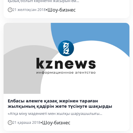
қызық болып көрінетіні жасырын ем...
•
Шоу-бизнес
21 желтоқсан 2018
Елбасы әлемге қазақ жерінен тараған
жылқының қадірін жете түсінуге шақырды
«Атқа міну мәдениеті мен жылқы шаруашылығы...
•
Шоу-бизнес
21 қараша 2018