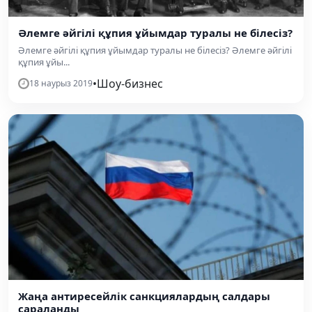
​Әлемге әйгілі құпия ұйымдар туралы не білесіз?
​Әлемге әйгілі құпия ұйымдар туралы не білесіз? Әлемге әйгілі
құпия ұйы...
•
Шоу-бизнес
18 наурыз 2019
Жаңа антиресейлік санкциялардың салдары
сараланды