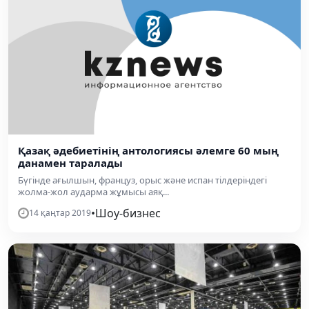
Қазақ әдебиетінің антологиясы әлемге 60 мың
данамен таралады
Бүгінде ағылшын, француз, орыс және испан тілдеріндегі
жолма-жол аударма жұмысы аяқ...
•
Шоу-бизнес
14 қаңтар 2019