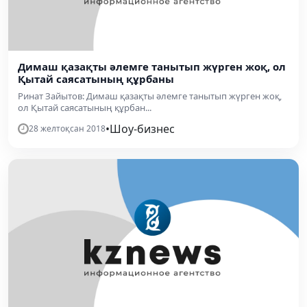
Димаш қазақты әлемге танытып жүрген жоқ, ол
Қытай саясатының құрбаны
​Ринат Зайытов: Димаш қазақты әлемге танытып жүрген жоқ,
ол Қытай саясатының құрбан...
•
Шоу-бизнес
28 желтоқсан 2018