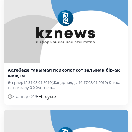
Ақтөбеде танымал психолог сот залынан бір-ақ
шықты
Өңірлер15:31 08.01.2019(Жаңартылды 16:17 08.01.2019) Қысқа
сілтеме алу 0 0 0Анжела...
•
Әлеумет
8 қаңтар 2019