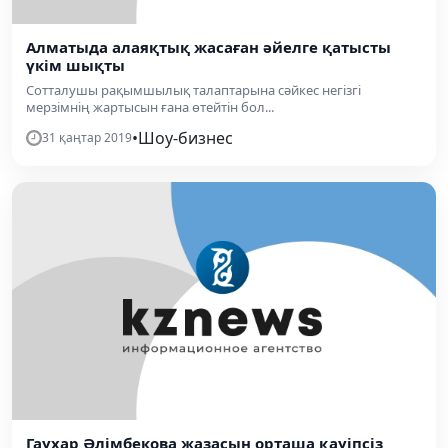
Алматыда алаяқтық жасаған әйелге қатысты
үкім шықты
Сотталушы рақымшылық талаптарына сәйкес негізгі
мерзімнің жартысын ғана өтейтін бол...
•
Шоу-бизнес
31 қаңтар 2019
Гаухар Əлімбекова жазасын орташа қауіпсіз