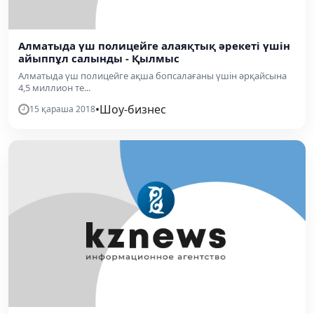
Алматыда үш полицейге алаяқтық әрекеті үшін
айыппұл салынды - Қылмыс
Алматыда үш полицейге ақша бопсалағаны үшін әрқайсына
4,5 миллион те...
•
Шоу-бизнес
15 қараша 2018