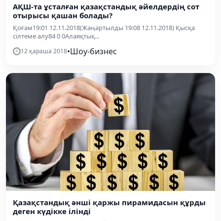
АҚШ-та ұсталған қазақстандық әйелдердің сот
отырысы қашан болады?
Қоғам19:01 12.11.2018(Жаңартылды 19:08 12.11.2018) Қысқа
сілтеме алу84 0 0Алаяқтық...
•
Шоу-бизнес
12 қараша 2018
Қазақстандық әнші қаржы пирамидасын құрды
деген күдікке ілінді