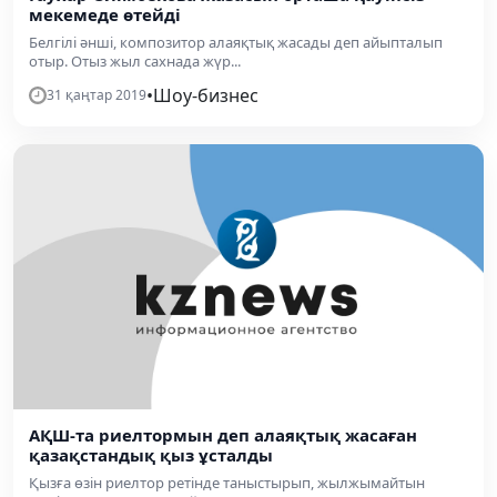
мекемеде өтейді
Белгілі әнші, композитор алаяқтық жасады деп айыпталып
отыр. Отыз жыл сахнада жүр...
•
Шоу-бизнес
31 қаңтар 2019
АҚШ-та риелтормын деп алаяқтық жасаған
қазақстандық қыз ұсталды
Қызға өзін риелтор ретінде таныстырып, жылжымайтын