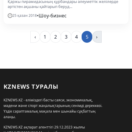
Қаржы пирамидасының құрбандары әлеуметтік желілерде
әртістен ақшаны қайтарып беруд...
•
Шоу-бизнес
25 қазан 2018
‹
1
2
3
4
5
›
KZNEWS ТУРАЛЫ
KZNEWS.KZ - еліміздегі басты саяси, экономикалық,
мәдени және спорт жаңалықтарының сенімді дереккөзі.
Үздік сараптамалық мақала мен шынайы сұқбаттың
алаңы.
KZNEWS.KZ ақпарат агенттігі 29.12.2023 жылғы