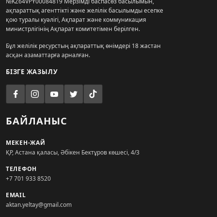
№KZ64VPY00084819 Мерзімді баспасөз басылымын,
ақпараттық агенттікті және желілік басылымды есепке
қою туралы куәлігі, Ақпарат және коммуникация
министрлігінің Ақпарат комитетімен берілген.
Бұл желілік ресурстың ақпараттық өнімдері 18 жастан
асқан азаматтарға арналған.
БІЗГЕ ЖАЗЫЛУ
БАЙЛАНЫС
МЕКЕН-ЖАЙ
ҚР, Астана қаласы, Әбікен Бектұров көшесі, 4/3
ТЕЛЕФОН
+7 701 933 8520
EMAIL
aktan.yeltay@gmail.com