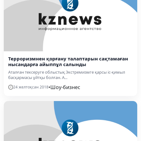
Терроризмнен қорғану талаптарын сақтамаған
нысандарға айыппұл салынды
Аталған тексеруге облыстық Экстремизмге қарсы іс-қимыл
басқармасы ұйтқы болған. А...
•
Шоу-бизнес
24 желтоқсан 2018