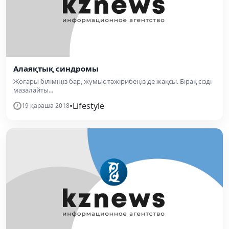
Алаяқтық синдромы
Жоғары біліміңіз бар, жұмыс тәжірибеңіз де жақсы. Бірақ сізді
мазалайты...
•
Lifestyle
19 қараша 2018