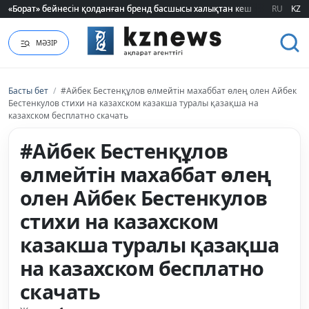
«Борат» бейнесін қолданған бренд басшысы халықтан кешірім сұрады
«Борат» бейнесін қолданған бренд басшысы халықтан кешірім сұрады
RU
KZ
МӘЗІР
Басты бет
/
#Айбек Бестенқұлов өлмейтін махаббат өлең олен Айбек
Бестенкулов стихи на казахском казакша туралы қазақша на
казахском бесплатно скачать
#Айбек Бестенқұлов
өлмейтін махаббат өлең
олен Айбек Бестенкулов
стихи на казахском
казакша туралы қазақша
на казахском бесплатно
скачать