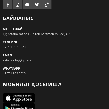
БАЙЛАНЫС
МЕКЕН-ЖАЙ
ҚР, Астана қаласы, Әбікен Бектұров көшесі, 4/3
ТЕЛЕФОН
+7 701 933 8520
EMAIL
aktan.yeltay@gmail.com
WHATSAPP
+7 701 933 8520
МОБИЛДІ ҚОСЫМША