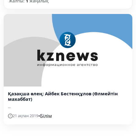
Жалпы:
1
жаңалық
Қазақша өлең: Айбек Бестенқұлов (Өлмейтін
махаббат)
...
•
Білім
21 ақпан 2019