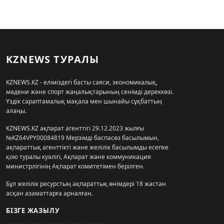
KZNEWS ТУРАЛЫ
KZNEWS.KZ - еліміздегі басты саяси, экономикалық,
мәдени және спорт жаңалықтарының сенімді дереккөзі.
Үздік сараптамалық мақала мен шынайы сұқбаттың
алаңы.
KZNEWS.KZ ақпарат агенттігі 29.12.2023 жылғы
№KZ64VPY00084819 Мерзімді баспасөз басылымын,
ақпараттық агенттікті және желілік басылымды есепке
қою туралы куәлігі, Ақпарат және коммуникация
министрлігінің Ақпарат комитетімен берілген.
Бұл желілік ресурстың ақпараттық өнімдері 18 жастан
асқан азаматтарға арналған.
БІЗГЕ ЖАЗЫЛУ