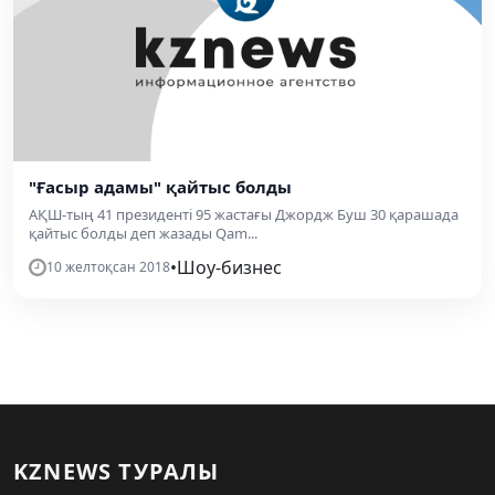
"Ғасыр адамы" қайтыс болды
АҚШ-тың 41 президенті 95 жастағы Джордж Буш 30 қарашада
қайтыс болды деп жазады Qam...
•
Шоу-бизнес
10 желтоқсан 2018
KZNEWS ТУРАЛЫ