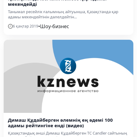
мекендейді
Танымал ресейлік ғалымның айтуынша, Қазақстанда қар
адамы мекендейтінін дәлелдейтін...
•
Шоу-бизнес
6 қаңтар 2019
Димаш Құдайберген әлемнің ең әдемі 100
адамы рейтингіне енді (видео)
Қазақстандық әнші Димаш Құдайберген TC Candler сайтының