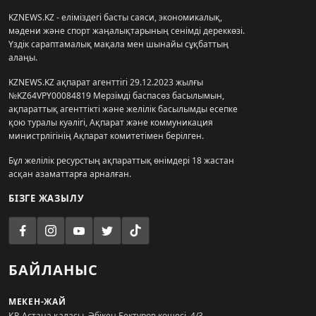
KZNEWS.KZ - еліміздегі басты саяси, экономикалық,
мәдени және спорт жаңалықтарының сенімді дереккөзі.
Үздік сараптамалық мақала мен шынайы сұқбаттың
алаңы.
KZNEWS.KZ ақпарат агенттігі 29.12.2023 жылғы
№KZ64VPY00084819 Мерзімді баспасөз басылымын,
ақпараттық агенттікті және желілік басылымды есепке
қою туралы куәлігі, Ақпарат және коммуникация
министрлігінің Ақпарат комитетімен берілген.
Бұл желілік ресурстың ақпараттық өнімдері 18 жастан
асқан азаматтарға арналған.
БІЗГЕ ЖАЗЫЛУ
БАЙЛАНЫС
МЕКЕН-ЖАЙ
ҚР, Астана қаласы, Әбікен Бектұров көшесі, 4/3