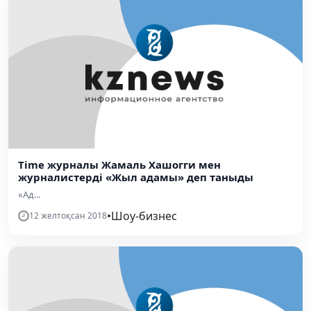
Time журналы Жамаль Хашогги мен
журналистерді «Жыл адамы» деп таныды
«Ад...
•
Шоу-бизнес
12 желтоқсан 2018