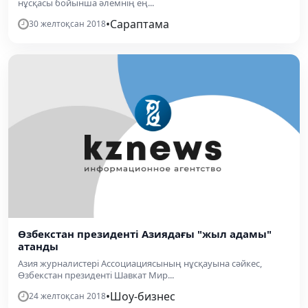
нұсқасы бойынша әлемнің ең...
•
Сараптама
30 желтоқсан 2018
Өзбекстан президенті Азиядағы "жыл адамы"
атанды
Азия журналистері Ассоциациясының нұсқауына сәйкес,
Өзбекстан президенті Шавкат Мир...
•
Шоу-бизнес
24 желтоқсан 2018