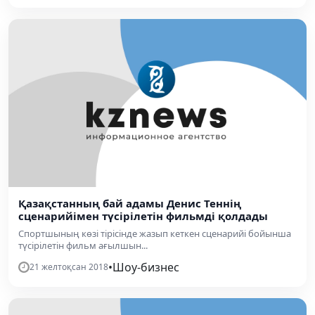
Қазақстанның бай адамы Денис Теннің
сценарийімен түсірілетін фильмді қолдады
Спортшының көзі тірісінде жазып кеткен сценарийі бойынша
түсірілетін фильм ағылшын...
•
Шоу-бизнес
21 желтоқсан 2018