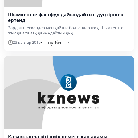
Шымкентте фастфуд дайындайтын дүңгіршек
өртенді
Зардап шеккендер мен қайтыс болғандар жоқ. Шымкентте
жылдам тамақ дайындайтын дүң...
•
Шоу-бизнес
23 қаңтар 2019
Қазақстанда кісі киік немесе қар адамы