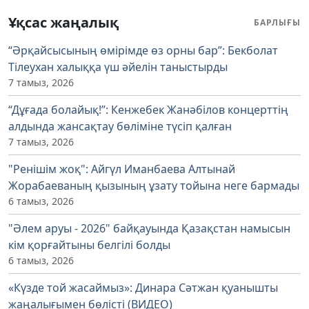
Ұқсас жаңалық
БАРЛЫҒЫ
“Әрқайсысының өмірімде өз орны бар”: Бекболат
Тілеухан халыққа үш әйелін таныстырды
7 тамыз, 2026
“Дұғада болайық!”: Кенжебек Жанәбілов концерттің
алдында жансақтау бөліміне түсіп қалған
7 тамыз, 2026
"Ренішім жоқ": Айгүл Иманбаева Алтынай
Жорабаеваның қызының ұзату тойына неге бармады
6 тамыз, 2026
"Әлем аруы - 2026" байқауында Қазақстан намысын
кім қорғайтыны белгілі болды
6 тамыз, 2026
«Күзде той жасаймыз»: Динара Сәтжан қуанышты
жаңалығымен бөлісті (ВИДЕО)