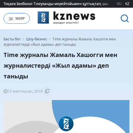
Тоқаев Бекболат Тілеуханды мерейтойымен құттықтап, шығармашылық т
Тоқаев Бекболат Тілеуханды мерейтойымен құттықтап, шығармашылық т
RU
KZ
МӘЗІР
Басты бет
/
Шоу-бизнес
/
Time журналы Жамаль Хашогги мен
журналистерді «Жыл адамы» деп таныды
Time журналы Жамаль Хашогги мен
журналистерді «Жыл адамы» деп
таныды
12 желтоқсан, 2018