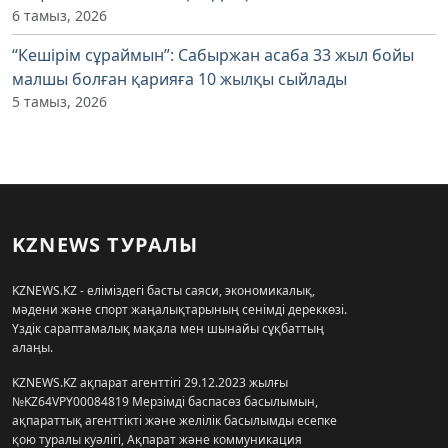
6 тамыз, 2026
“Кешірім сұраймын”: Сабыржан асаба 33 жыл бойы
малшы болған қарияға 10 жылқы сыйлады
5 тамыз, 2026
KZNEWS ТУРАЛЫ
KZNEWS.KZ - еліміздегі басты саяси, экономикалық,
мәдени және спорт жаңалықтарының сенімді дереккөзі.
Үздік сараптамалық мақала мен шынайы сұқбаттың
алаңы.
KZNEWS.KZ ақпарат агенттігі 29.12.2023 жылғы
№KZ64VPY00084819 Мерзімді баспасөз басылымын,
ақпараттық агенттікті және желілік басылымды есепке
қою туралы куәлігі, Ақпарат және коммуникация