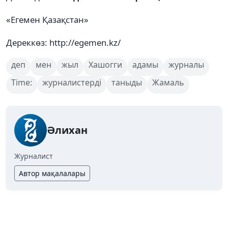
«Егемен Қазақстан»
Дереккөз: http://egemen.kz/
деп
мен
жыл
Хашогги
адамы
журналы
Time:
журналистерді
таныды
Жамаль
Әлихан
Журналист
Автор мақалалары