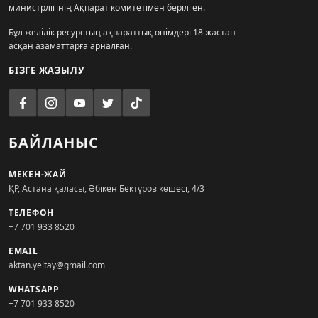
министрлігінің Ақпарат комитетімен берілген.
Бұл желілік ресурстың ақпараттық өнімдері 18 жастан
асқан азаматтарға арналған.
БІЗГЕ ЖАЗЫЛУ
БАЙЛАНЫС
МЕКЕН-ЖАЙ
ҚР, Астана қаласы, Әбікен Бектұров көшесі, 4/3
ТЕЛЕФОН
+7 701 933 8520
EMAIL
aktan.yeltay@gmail.com
WHATSAPP
+7 701 933 8520