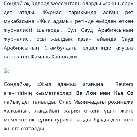
Сондай-ақ Эдвард Фелсенталь оларды «сақшылар»
деп атады. Журнал тарихында алғаш рет
мұқабасына «Жыл адамы» ретінде өмірден өткен
журналисті шығарды. Бұл Сауд Арабиясының
журналисі, осы жылдың қазан айында Сауд
Арабиясының Стамбулдағы елшілігінде аяусыз
өлтірілген Жамаль Хашогджи.
Сондай-ақ, «Жыл адамы» атағына Reuters
агенттігінің қызметкерлері
Ва Лон мен Кья Со
лайық деп танылды. Олар Мьянмадағы рохинджа
халқының жағдайын жария еткені үшін және
мемлекеттік құпия туралы заңды бұзды деп жеті
жылға сотталды.