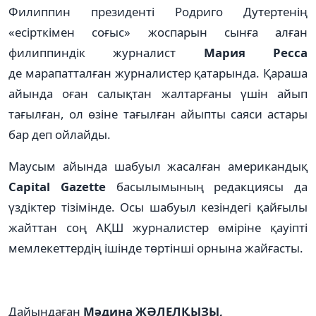
Филиппин президенті Родриго Дутертенің
«есірткімен соғыс» жоспарын сынға алған
филиппиндік журналист
Мария Ресса
де марапатталған журналистер қатарында. Қараша
айында оған салықтан жалтарғаны үшін айып
тағылған, ол өзіне тағылған айыпты саяси астары
бар деп ойлайды.
Маусым айында шабуыл жасалған американдық
Capital Gazette
басылымының редакциясы да
үздіктер тізімінде. Осы шабуыл кезіндегі қайғылы
жайттан соң АҚШ журналистер өміріне қауіпті
мемлекеттердің ішінде төртінші орнына жайғасты.
Дайындаған
Мәдина ЖӘЛЕЛҚЫЗЫ,