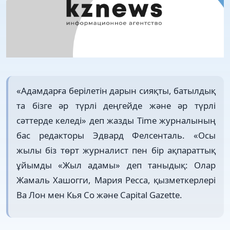
«Адамдарға берілетін дарын сияқты, батылдық
та бізге әр түрлі деңгейде және әр түрлі
сәттерде келеді» деп жазды Time журналының
бас редакторы Эдвард Фелсенталь. «Осы
жылы біз төрт журналист пен бір ақпараттық
ұйымды «Жыл адамы» деп таныдық: Олар
Жамаль Хашогги, Мария Ресса, қызметкерлері
Ва Лон мен Кья Со және Capital Gazette.