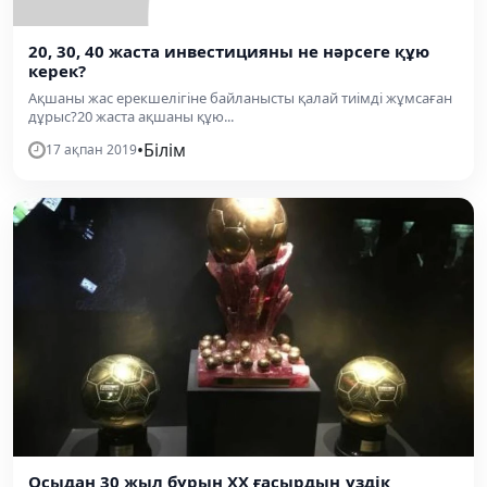
20, 30, 40 жаста инвестицияны не нәрсеге құю
керек?
Ақшаны жас ерекшелігіне байланысты қалай тиімді жұмсаған
дұрыс?20 жаста ақшаны құю...
•
Білім
17 ақпан 2019
Осыдан 30 жыл бұрын ХХ ғасырдың үздік