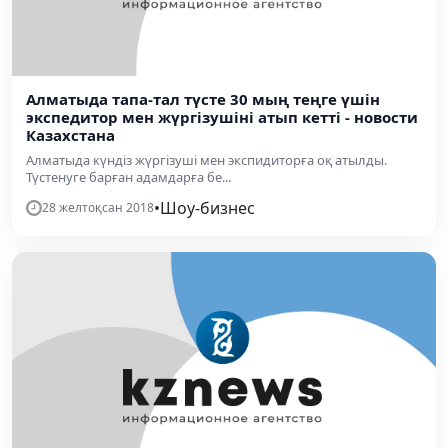
Алматыда тапа-тал түсте 30 мың теңге үшін
экспедитор мен жүргізушіні атып кетті - новости
Казахстана
Алматыда күндіз жүргізуші мен экспидиторға оқ атылды.
Түстенуге барған адамдарға бе...
•
Шоу-бизнес
28 желтоқсан 2018