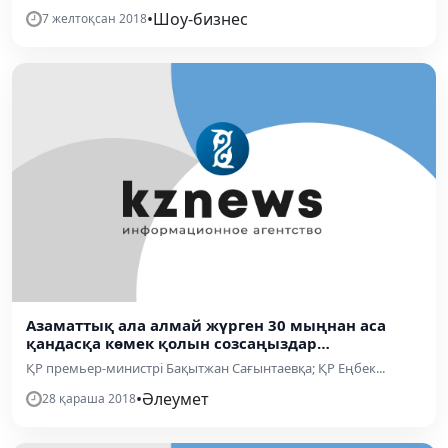
•
Шоу-бизнес
7 желтоқсан 2018
Азаматтық ала алмай жүрген 30 мыңнан аса
қандасқа көмек қолын созсаңыздар…
ҚР премьер-министрі Бақытжан Сағынтаевқа; ҚР Еңбек...
•
Әлеумет
28 қараша 2018