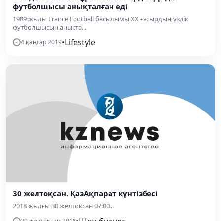
футболшысы анықталған еді
1989 жылы France Football басылымы ХХ ғасырдың үздік
футболшысын анықта...
•
Lifestyle
4 қаңтар 2019
30 желтоқсан. ҚазАқпарат күнтізбесі
2018 жылғы 30 желтоқсан 07:00...
•
Шоу-бизнес
30 желтоқсан 2018