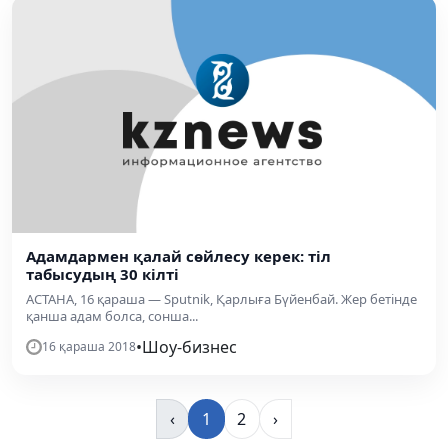
Адамдармен қалай сөйлесу керек: тіл
табысудың 30 кілті
АСТАНА, 16 қараша — Sputnik, Қарлыға Бүйенбай. Жер бетінде
қанша адам болса, сонша...
•
Шоу-бизнес
16 қараша 2018
‹
1
2
›