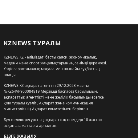
KZNEWS ТУРАЛЫ
KZNEWS.KZ - еліміздегі басты саяси, экономикалық,
мәдени және спорт жаңалықтарының сенімді дереккөзі.
Үздік сараптамалық мақала мен шынайы сұқбаттың
алаңы.
KZNEWS.KZ ақпарат агенттігі 29.12.2023 жылғы
№KZ64VPY00084819 Мерзімді баспасөз басылымын,
ақпараттық агенттікті және желілік басылымды есепке
қою туралы куәлігі, Ақпарат және коммуникация
министрлігінің Ақпарат комитетімен берілген.
Бұл желілік ресурстың ақпараттық өнімдері 18 жастан
асқан азаматтарға арналған.
БІЗГЕ ЖАЗЫЛУ