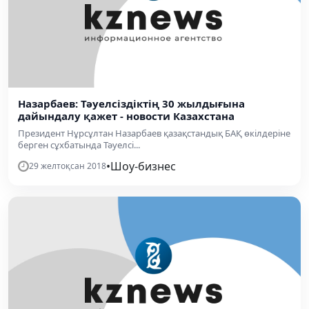
Назарбаев: Тәуелсіздіктің 30 жылдығына
дайындалу қажет - новости Казахстана
Президент Нұрсұлтан Назарбаев қазақстандық БАҚ өкілдеріне
берген сұхбатында Тәуелсі...
•
Шоу-бизнес
29 желтоқсан 2018