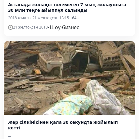
Астанада жолақы төлемеген 7 мың жолаушыға
30 млн теңге айыппұл салынды
2018 жылғы 21 желтоқсан 13:15 164...
•
Шоу-бизнес
21 желтоқсан 2018
Жер сілкінісінен қала 30 секундта жойылып
кетті
...