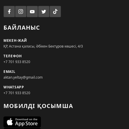
БАЙЛАНЫС
МЕКЕН-ЖАЙ
ҚР, Астана қаласы, Әбікен Бектұров көшесі, 4/3
ТЕЛЕФОН
+7 701 933 8520
EMAIL
aktan.yeltay@gmail.com
WHATSAPP
+7 701 933 8520
МОБИЛДІ ҚОСЫМША