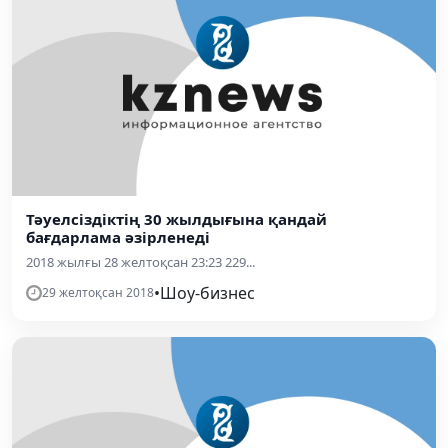
Тәуелсіздіктің 30 жылдығына қандай
бағдарлама әзірленеді
2018 жылғы 28 желтоқсан 23:23 229...
•
Шоу-бизнес
29 желтоқсан 2018