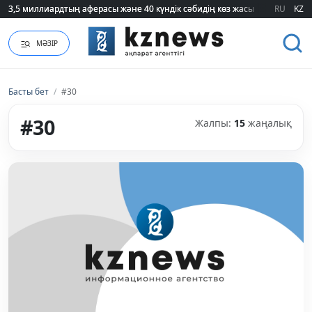
3,5 миллиардтың аферасы және 40 күндік сәбидің көз жасы: Медицинад
3,5 миллиардтың аферасы және 40 күндік сәбидің көз жасы: Медицинад
RU
KZ
МӘЗІР
Басты бет
/
#30
#30
Жалпы:
15
жаңалық