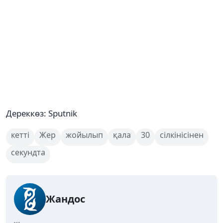
Дереккөз: Sputnik
кетті
Жер
жойылып
қала
30
сілкінісінен
секундта
Жандос