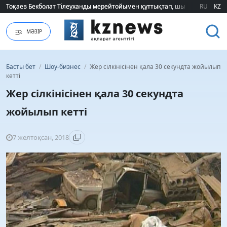
Тоқаев Бекболат Тілеуханды мерейтойымен құттықтап, шығармашылық т
Тоқаев Бекболат Тілеуханды мерейтойымен құттықтап, шығармашылық т
RU
KZ
МӘЗІР
Басты бет
/
Шоу-бизнес
/
Жер сілкінісінен қала 30 секундта жойылып
кетті
Жер сілкінісінен қала 30 секундта
жойылып кетті
7 желтоқсан, 2018