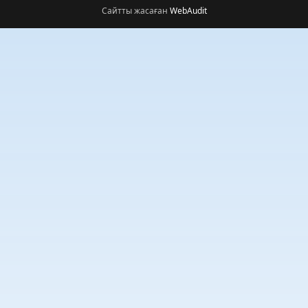
Сайтты жасаған
WebAudit