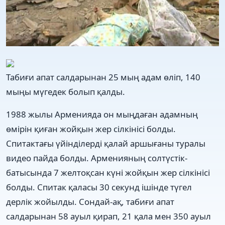
Табиғи апат салдарынан 25 мың адам өліп, 140
мыңы мүгедек болып қалды.
1988 жылы Арменияда он мыңдаған адамның
өмірін қиған жойқын жер сілкінісі болды.
Спитактағы үйінділерді қалай аршығаны туралы
видeо пайда болды. Арменияның солтүстік-
батысында 7 желтоқсан күні жойқын жер сілкінісі
болды. Спитак қаласы 30 секунд ішінде түгел
дерлік жойылды. Сондай-ақ, табиғи апат
салдарынан 58 ауыл қирап, 21 қала мен 350 ауыл