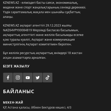
KZNEWS.KZ - еліміздегі басты саяси, экономикалық,
мәдени және спорт жаңалықтарының сенімді дереккөзі.
Үздік сараптамалық мақала мен шынайы сұқбаттың
алаңы.
KZNEWS.KZ ақпарат агенттігі 29.12.2023 жылғы
№KZ64VPY00084819 Мерзімді баспасөз басылымын,
ақпараттық агенттікті және желілік басылымды есепке
қою туралы куәлігі, Ақпарат және коммуникация
министрлігінің Ақпарат комитетімен берілген.
Бұл желілік ресурстың ақпараттық өнімдері 18 жастан
асқан азаматтарға арналған.
БІЗГЕ ЖАЗЫЛУ
БАЙЛАНЫС
МЕКЕН-ЖАЙ
ҚР, Астана қаласы, Әбікен Бектұров көшесі, 4/3