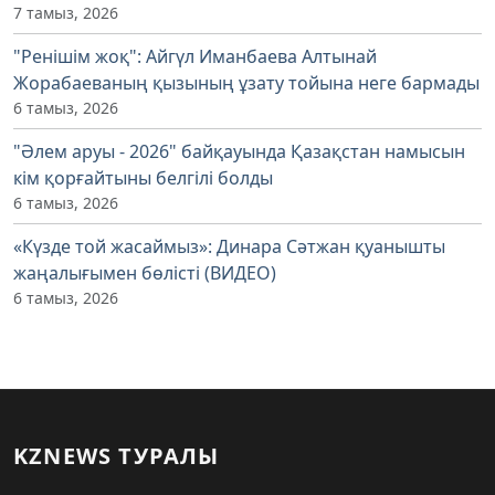
7 тамыз, 2026
"Ренішім жоқ": Айгүл Иманбаева Алтынай
Жорабаеваның қызының ұзату тойына неге бармады
6 тамыз, 2026
"Әлем аруы - 2026" байқауында Қазақстан намысын
кім қорғайтыны белгілі болды
6 тамыз, 2026
«Күзде той жасаймыз»: Динара Сәтжан қуанышты
жаңалығымен бөлісті (ВИДЕО)
6 тамыз, 2026
KZNEWS ТУРАЛЫ