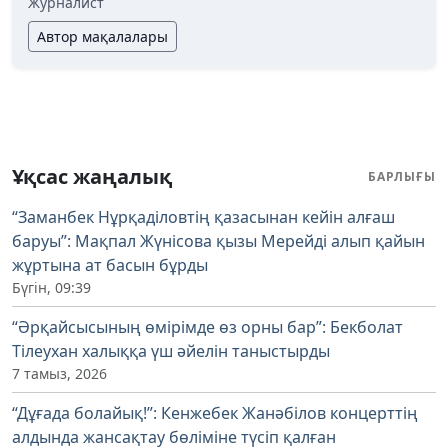
Журналист
Автор мақалалары
Ұқсас жаңалық
БАРЛЫҒЫ
“Заманбек Нұрқаділовтің қазасынан кейін алғаш
баруы”: Мақпал Жүнісова қызы Мерейді алып қайын
жұртына ат басын бұрды
Бүгін, 09:39
“Әрқайсысының өмірімде өз орны бар”: Бекболат
Тілеухан халыққа үш әйелін таныстырды
7 тамыз, 2026
“Дұғада болайық!”: Кенжебек Жанәбілов концерттің
алдында жансақтау бөліміне түсіп қалған