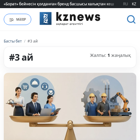
«Борат» бейнесін қолданған бренд басшысы халықтан кешірім сұрады
«Борат» бейнесін қолданған бренд басшысы халықтан кешірім сұрады
RU
KZ
МӘЗІР
Басты бет
/
#3 ай
#3 ай
Жалпы:
1
жаңалық