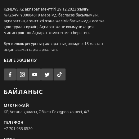
KZNEWS.KZ ақпарат агенттігі 29.12.2023 жылғы
№KZ64VPY00084819 Мерзімді баспасөз басылымын,
ақпараттық агенттікті және желілік басылымды есепке
қою туралы куәлігі, Ақпарат және коммуникация
министрлігінің Ақпарат комитетімен берілген.
Бұл желілік ресурстың ақпараттық өнімдері 18 жастан
асқан азаматтарға арналған.
БІЗГЕ ЖАЗЫЛУ
БАЙЛАНЫС
МЕКЕН-ЖАЙ
ҚР, Астана қаласы, Әбікен Бектұров көшесі, 4/3
ТЕЛЕФОН
+7 701 933 8520