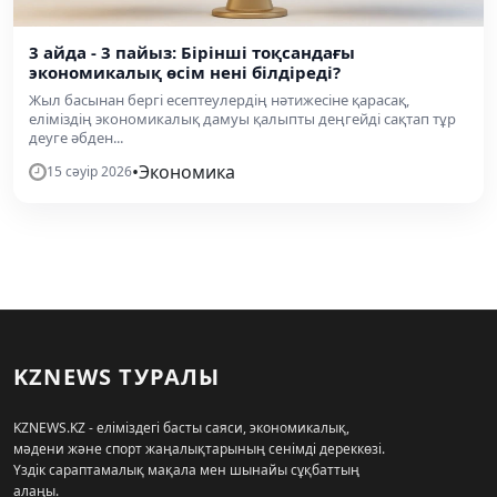
3 айда - 3 пайыз: Бірінші тоқсандағы
экономикалық өсім нені білдіреді?
Жыл басынан бергі есептеулердің нәтижесіне қарасақ,
еліміздің экономикалық дамуы қалыпты деңгейді сақтап тұр
деуге әбден...
•
Экономика
15 сәуір 2026
KZNEWS ТУРАЛЫ
KZNEWS.KZ - еліміздегі басты саяси, экономикалық,
мәдени және спорт жаңалықтарының сенімді дереккөзі.
Үздік сараптамалық мақала мен шынайы сұқбаттың
алаңы.