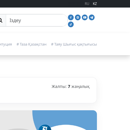
RU
KZ
йттан іздеу
итуция
# Таза Қазақстан
# Таяу Шығыс қақтығысы
Жалпы:
7
жаңалық