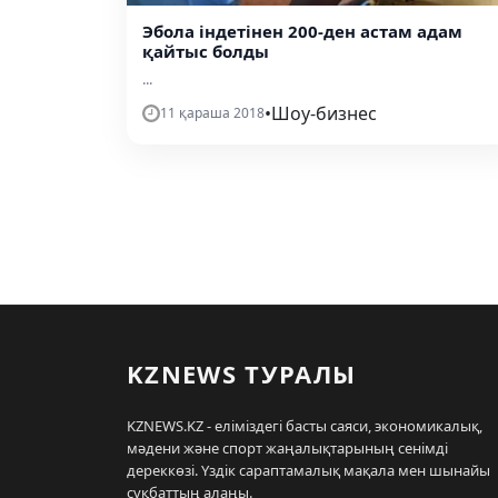
Эбола індетінен 200-ден астам адам
қайтыс болды
...
•
Шоу-бизнес
11 қараша 2018
KZNEWS ТУРАЛЫ
KZNEWS.KZ - еліміздегі басты саяси, экономикалық,
мәдени және спорт жаңалықтарының сенімді
дереккөзі. Үздік сараптамалық мақала мен шынайы
сұқбаттың алаңы.