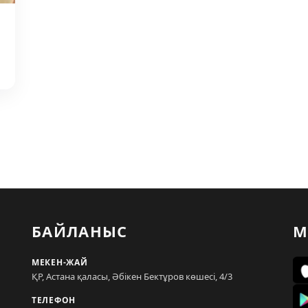
БАЙЛАНЫС
М
МЕКЕН-ЖАЙ
ҚР, Астана қаласы, Әбікен Бектұров көшесі, 4/3
ТЕЛЕФОН