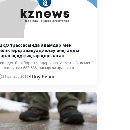
ШҚО трассасында адамдар мен
көліктерді эвакуациялау аяқталды
Барлық құқықтар қорғалған
ешеден бері боран салдарынан "Алматы-Өскемен"
ас жолының 683-686 шақырым аралығын...
•
Шоу-бизнес
21 қаңтар 2019