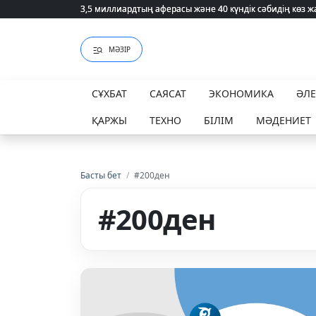
3,5 миллиардтың аферасы және 40 күндік сәбидің көз
3,5 миллиардтың аферасы және 40 күндік сәбидің көз
МӘЗІР
СҰХБАТ
САЯСАТ
ЭКОНОМИКА
ӘЛ
ҚАРЖЫ
ТЕХНО
БІЛІМ
МӘДЕНИЕТ
Басты бет
/
#200ден
#200ден