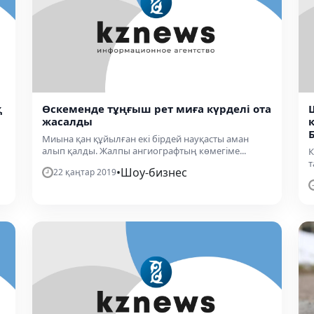
қ
Өскеменде тұңғыш рет миға күрделі ота
жасалды
Миына қан құйылған екі бірдей науқасты аман
алып қалды. Жалпы ангиографтың көмегіме...
К
т
•
Шоу-бизнес
22 қаңтар 2019