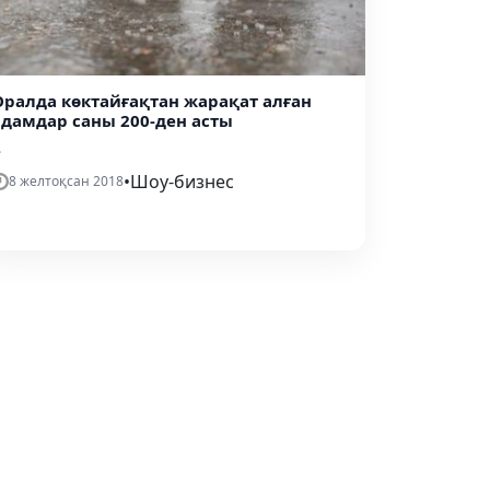
Оралда көктайғақтан жарақат алған
адамдар саны 200-ден асты
.
•
Шоу-бизнес
8 желтоқсан 2018