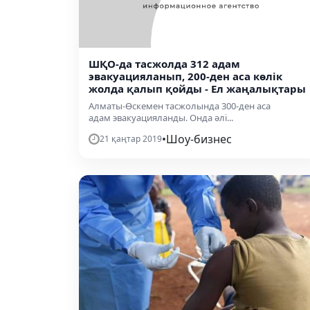
ШҚО-да тасжолда 312 адам
эвакуацияланып, 200-ден аса көлік
жолда қалып қойды - Ел жаңалықтары
Алматы-Өскемен тасжолында 300-ден аса
адам эвакуацияланды. Онда әлі...
•
Шоу-бизнес
21 қаңтар 2019