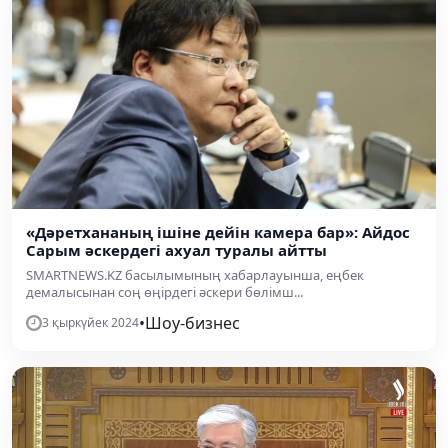
«Дәретхананың ішіне дейін камера бар»: Айдос
Сарым әскердегі ахуал туралы айтты
SMARTNEWS.KZ басылымының хабарлауынша, еңбек
демалысынан соң өңірдегі әскери бөлімш...
•
Шоу-бизнес
3 қыркүйек 2024