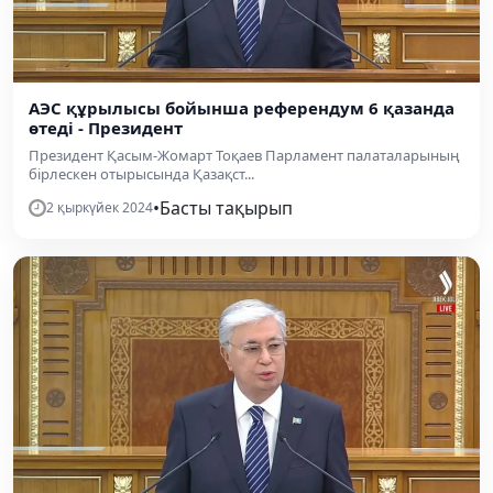
АЭС құрылысы бойынша референдум 6 қазанда
өтеді - Президент
Президент Қасым-Жомарт Тоқаев Парламент палаталарының
бірлескен отырысында Қазақст...
•
Басты тақырып
2 қыркүйек 2024