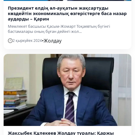
Президент елдің әл-ауқатын жақсартуды
көздейтін экономикалық өзгерістерге баса назар
аударды – Қарин
Мемлекет басшысы Қасым-Жомарт Тоқаевтың бүгінгі
бастамалары оның бұған дейінгі жол...
•
Жолдау
2 қыркүйек 2024
Жақсыбек Құлекеев Жолдау туралы: Қаржы