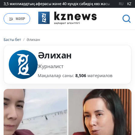
75 мың білім гранты кімдерге бұйырады?
75 мың білім гранты кімдерге бұйырады?
RU
KZ
МӘЗІР
Басты бет
/
Әлихан
Әлихан
Журналист
Мақалалар саны:
8,506
материалов