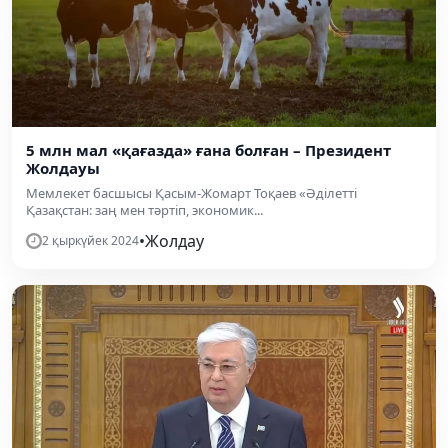
5 млн мал «қағазда» ғана болған – Президент
Жолдауы
Мемлекет басшысы Қасым-Жомарт Тоқаев «Әділетті
Қазақстан: заң мен тәртіп, экономик...
•
Жолдау
2 қыркүйек 2024