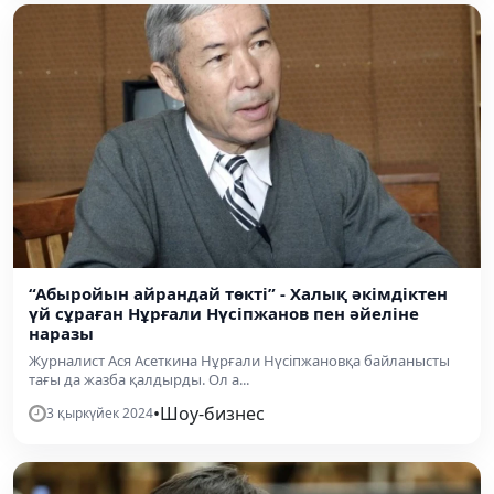
“Абыройын айрандай төкті” - Халық әкімдіктен
үй сұраған Нұрғали Нүсіпжанов пен әйеліне
наразы
Журналист Ася Асеткина Нұрғали Нүсіпжановқа байланысты
тағы да жазба қалдырды. Ол а...
•
Шоу-бизнес
3 қыркүйек 2024