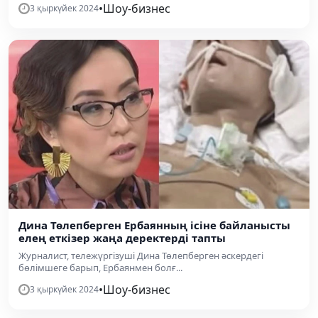
•
Шоу-бизнес
3 қыркүйек 2024
Дина Төлепберген Ербаянның ісіне байланысты
елең еткізер жаңа деректерді тапты
Журналист, тележүргізуші Дина Төлепберген әскердегі
бөлімшеге барып, Ербаянмен болғ...
•
Шоу-бизнес
3 қыркүйек 2024