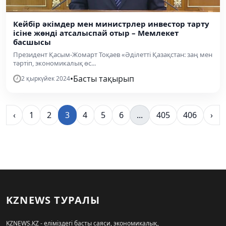
Кейбір әкімдер мен министрлер инвестор тарту
ісіне жөнді атсалыспай отыр – Мемлекет
басшысы
Президент Қасым-Жомарт Тоқаев «Әділетті Қазақстан: заң мен
тәртіп, экономикалық өс...
•
Басты тақырып
2 қыркүйек 2024
‹
1
2
3
4
5
6
...
405
406
›
KZNEWS ТУРАЛЫ
KZNEWS.KZ - еліміздегі басты саяси, экономикалық,