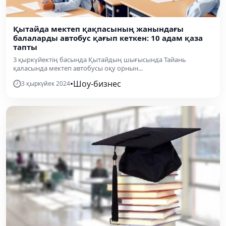
Қытайда мектеп қақпасының жанындағы
балаларды автобус қағып кеткен: 10 адам қаза
тапты
3 қыркүйектің басында Қытайдың шығысында Тайань
қаласында мектеп автобусы оқу орнын...
•
Шоу-бизнес
3 қыркүйек 2024