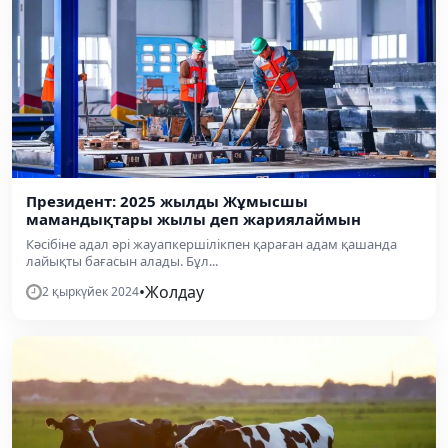
Президент: 2025 жылды Жұмысшы
мамандықтары жылы деп жариялаймын
Кәсібіне адал әрі жауапкершілікпен қараған адам қашанда
лайықты бағасын алады. Бұл...
•
Жолдау
2 қыркүйек 2024