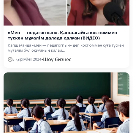
«Мен — педагогпын». Қапшағайға костюммен
түскен мұғалім далада қалған (ВИДЕО)
Қапшағайда «мен — педагогпын» деп костюммен суға түскен
мұғалім бұл оқиғаның қалай...
•
Шоу-бизнес
3 қыркүйек 2024