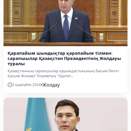
Қарапайым шындықтар қарапайым тілмен:
сарапшылар Қазақстан Президентінің Жолдауы
туралы
Қазақстанның сарапшылар қауымдастығының басым бөлігі
Қасым-Жомарт Тоқаевтың "Әділет...
•
Жолдау
2 қыркүйек 2024