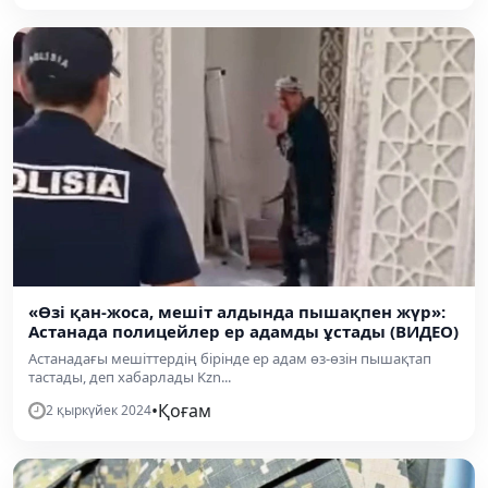
«Өзі қан-жоса, мешіт алдында пышақпен жүр»:
Астанада полицейлер ер адамды ұстады (ВИДЕО)
Астанадағы мешіттердің бірінде ер адам өз-өзін пышақтап
тастады, деп хабарлады Kzn...
•
Қоғам
2 қыркүйек 2024