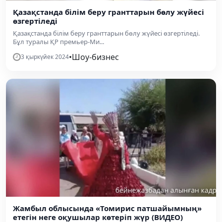
Қазақстанда білім беру гранттарын бөлу жүйесі
өзгертіледі
Қазақстанда білім беру гранттарын бөлу жүйесі өзгертіледі.
Бұл туралы ҚР премьер-Ми...
•
Шоу-бизнес
3 қыркүйек 2024
Жамбыл облысында «Томирис патшайымның»
етегін неге оқушылар көтеріп жүр (ВИДЕО)