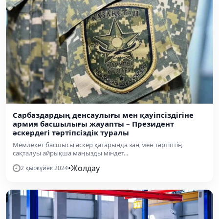
Сарбаздардың денсаулығы мен қауіпсіздігіне
армия басшылығы жауапты – Президент
әскердегі тәртіпсіздік туралы
Мемлекет басшысы әскер қатарында заң мен тәртіптің
сақталуы айрықша маңызды міндет...
•
Жолдау
2 қыркүйек 2024