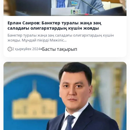
Ерлан Саиров: Банктер туралы жаңа заң
саладағы олигархтардың күшін жояды
Банктер туралы жаңа заң саладағы олигархтардың күшін
жояды. Мұндай пікірді Мәжіліс...
•
Басты тақырып
2 қыркүйек 2024