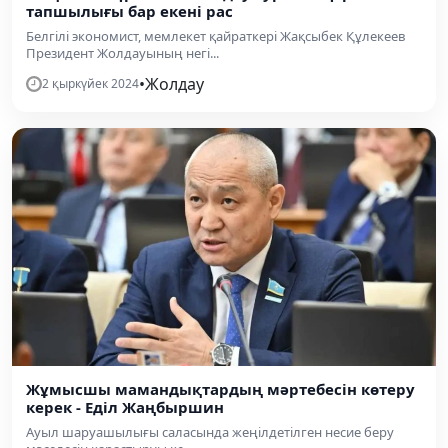
тапшылығы бар екені рас
Белгілі экономист, мемлекет қайраткері Жақсыбек Құлекеев
Президент Жолдауының негі...
•
Жолдау
2 қыркүйек 2024
Жұмысшы мамандықтардың мәртебесін көтеру
керек - Еділ Жаңбыршин
Ауыл шаруашылығы саласында жеңілдетілген несие беру