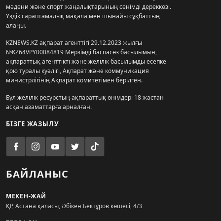
мәдени және спорт жаңалықтарының сенімді дереккөзі.
Үздік сараптамалық мақала мен шынайы сұқбаттың
алаңы.
KZNEWS.KZ ақпарат агенттігі 29.12.2023 жылғы
№KZ64VPY00084819 Мерзімді баспасөз басылымын,
ақпараттық агенттікті және желілік басылымды есепке
қою туралы куәлігі, Ақпарат және коммуникация
министрлігінің Ақпарат комитетімен берілген.
Бұл желілік ресурстың ақпараттық өнімдері 18 жастан
асқан азаматтарға арналған.
БІЗГЕ ЖАЗЫЛУ
БАЙЛАНЫС
МЕКЕН-ЖАЙ
ҚР, Астана қаласы, Әбікен Бектұров көшесі, 4/3