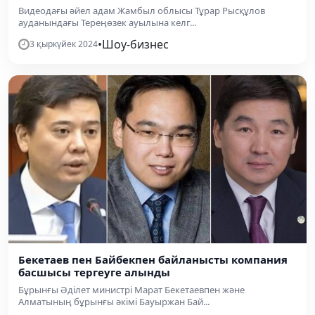
Видеодағы әйел адам Жамбыл облысы Тұрар Рысқұлов
ауданындағы Тереңөзек ауылына келг...
•
Шоу-бизнес
3 қыркүйек 2024
Бекетаев пен Байбекпен байланысты компания
басшысы тергеуге алынды
Бұрынғы Әділет министрі Марат Бекетаевпен және
Алматының бұрынғы әкімі Бауыржан Бай...