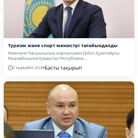
Туризм және спорт министрі тағайындалды
Мемлекет басшысының жарлығымен Ербол Қуантайұлы
Мырзабосынов Қазақстан Республикас...
•
Басты тақырып
2 қыркүйек 2024