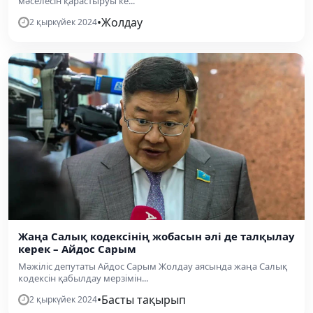
мәселесін қарастыруы ке...
•
Жолдау
2 қыркүйек 2024
Жаңа Салық кодексінің жобасын әлі де талқылау
керек – Айдос Сарым
Мәжіліс депутаты Айдос Сарым Жолдау аясында жаңа Салық
кодексін қабылдау мерзімін...
•
Басты тақырып
2 қыркүйек 2024