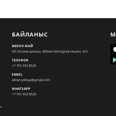
БАЙЛАНЫС
М
МЕКЕН-ЖАЙ
ҚР, Астана қаласы, Әбікен Бектұров көшесі, 4/3
ТЕЛЕФОН
+7 701 933 8520
EMAIL
aktan.yeltay@gmail.com
WHATSAPP
+7 701 933 8520
н