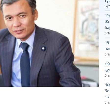
тү
Бүг
"Р
Жо
ба
6 т
"Ә
на
6 т
«К
қу
6 т
“К
бо
сы
5 т