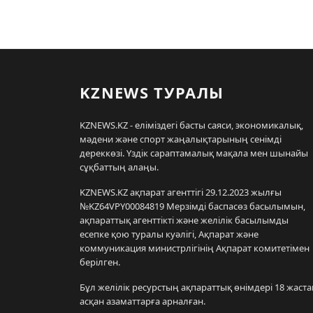
KZNEWS ТУРАЛЫ
KZNEWS.KZ - еліміздегі басты саяси, экономикалық,
мәдени және спорт жаңалықтарының сенімді
дереккөзі. Үздік сараптамалық мақала мен шынайы
сұқбаттың алаңы.
KZNEWS.KZ ақпарат агенттігі 29.12.2023 жылғы
№KZ64VPY00084819 Мерзімді баспасөз басылымын,
ақпараттық агенттікті және желілік басылымды
есепке қою туралы куәлігі, Ақпарат және
коммуникация министрлігінің Ақпарат комитетімен
берілген.
Бұл желілік ресурстың ақпараттық өнімдері 18 жаста
асқан азаматтарға арналған.