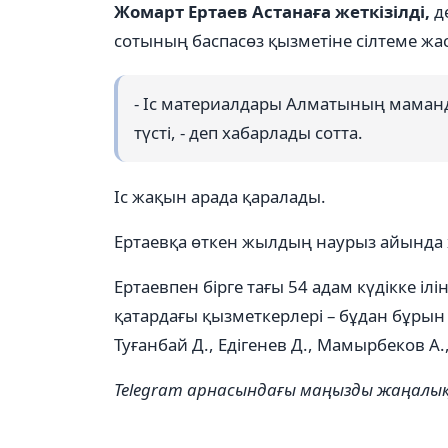
Жомарт Ертаев Астанаға жеткізілді,
д
сотының баспасөз қызметіне сілтеме жа
- Іс материалдары Алматының маманд
түсті, - деп хабарлады сотта.
Іс жақын арада қаралады.
Ертаевқа өткен жылдың наурыз айында 
Ертаевпен бірге тағы 54 адам күдікке іл
қатардағы қызметкерлері – бұдан бұрын
Туғанбай Д., Едігенев Д., Мамырбеков А.
Telegram арнасындағы маңызды жаңал