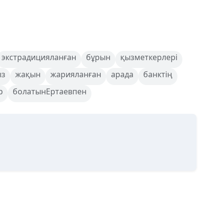
экстрадицияланған
бұрын
қызметкерлері
ыз
жақын
жарияланған
арада
банктің
р
болатынЕртаевпен