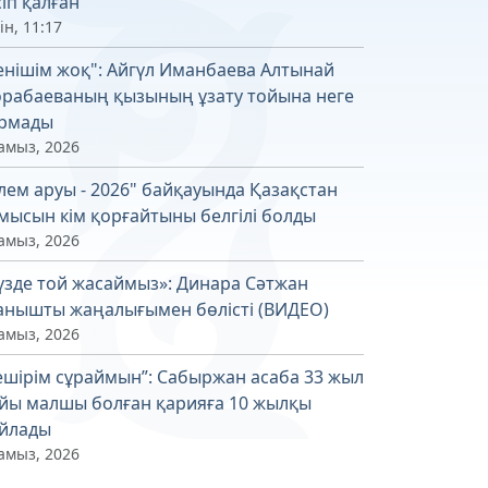
сіп қалған
ін, 11:17
енішім жоқ": Айгүл Иманбаева Алтынай
рабаеваның қызының ұзату тойына неге
рмады
амыз, 2026
лем аруы - 2026" байқауында Қазақстан
мысын кім қорғайтыны белгілі болды
амыз, 2026
үзде той жасаймыз»: Динара Сәтжан
анышты жаңалығымен бөлісті (ВИДЕО)
амыз, 2026
ешірім сұраймын”: Сабыржан асаба 33 жыл
йы малшы болған қарияға 10 жылқы
йлады
амыз, 2026