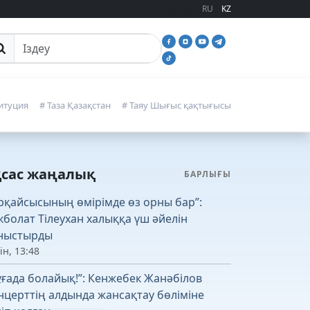
RU
KZ
йттан іздеу
итуция
# Таза Қазақстан
# Таяу Шығыс қақтығысы
қсас жаңалық
БАРЛЫҒЫ
рқайсысының өмірімде өз орны бар”:
кболат Тілеухан халыққа үш әйелін
ныстырды
ін, 13:48
ұғада болайық!”: Кенжебек Жанәбілов
нцерттің алдында жансақтау бөліміне