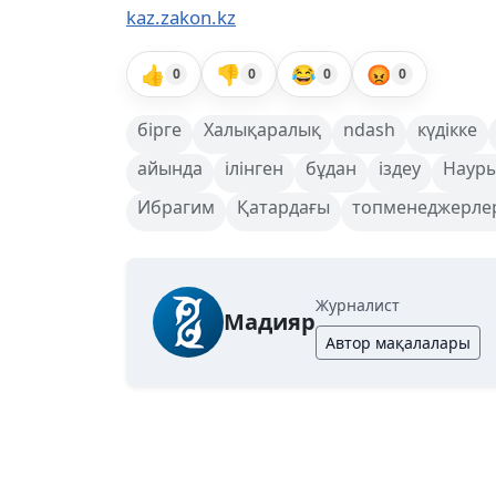
kaz.zakon.kz
👍
👎
😂
😡
0
0
0
0
бірге
Халықаралық
ndash
күдікке
айында
ілінген
бұдан
іздеу
Наур
Ибрагим
Қатардағы
топменеджерле
Журналист
Мадияр
Автор мақалалары