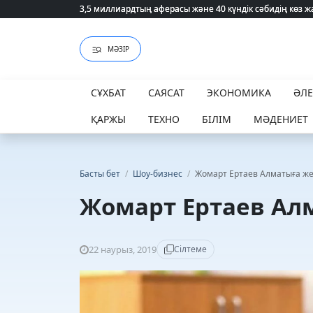
3,5 миллиардтың аферасы және 40 күндік сәбидің көз
3,5 миллиардтың аферасы және 40 күндік сәбидің көз
МӘЗІР
СҰХБАТ
САЯСАТ
ЭКОНОМИКА
ӘЛ
ҚАРЖЫ
ТЕХНО
БІЛІМ
МӘДЕНИЕТ
Басты бет
/
Шоу-бизнес
/
Жомарт Ертаев Алматыға жет
Жомарт Ертаев Алм
22 наурыз, 2019
Сілтеме