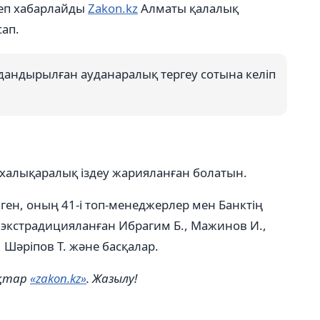
еп хабарлайды
Zakon.kz
Алматы қалалық
сап.
андырылған ауданаралық тергеу сотына келіп
халықаралық іздеу жарияланған болатын.
інген, оның 41-і топ-менеджерлер мен Банктің
 экстрадицияланған Ибрагим Б., Мажинов И.,
, Шәріпов Т. және басқалар.
ықтар
«zakon.kz»
. Жазылу!