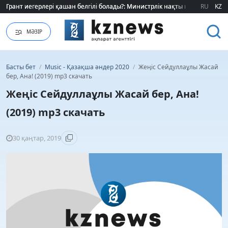
Грант иегерлері қашан белгілі болады?: Министрлік нақты мерзімді атад
Грант иегерлері қашан белгілі болады?: Министрлік нақты мерзімді атад
RU
KZ
МӘЗІР
Басты бет
/
Music - Қазақша әндер 2020
/
Жеңіс Сейдуллаұлы Жасай
бер, Ана! (2019) mp3 скачать
Жеңіс Сейдуллаұлы Жасай бер, Ана!
(2019) mp3 скачать
30 қаңтар, 2019