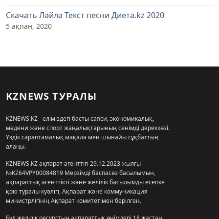
Скачать Ләйлә Текст песни Диета.kz 2020
5 ақпан, 2020
KZNEWS ТУРАЛЫ
KZNEWS.KZ - еліміздегі басты саяси, экономикалық,
мәдени және спорт жаңалықтарының сенімді дереккөзі.
Үздік сараптамалық мақала мен шынайы сұқбаттың
алаңы.
KZNEWS.KZ ақпарат агенттігі 29.12.2023 жылғы
№KZ64VPY00084819 Мерзімді баспасөз басылымын,
ақпараттық агенттікті және желілік басылымды есепке
қою туралы куәлігі, Ақпарат және коммуникация
министрлігінің Ақпарат комитетімен берілген.
Бұл желілік ресурстың ақпараттық өнімдері 18 жастан