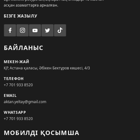
асқан азаматтарға арналған.
БІЗГЕ ЖАЗЫЛУ
БАЙЛАНЫС
МЕКЕН-ЖАЙ
ҚР, Астана қаласы, Әбікен Бектұров көшесі, 4/3
ТЕЛЕФОН
+7 701 933 8520
EMAIL
aktan.yeltay@gmail.com
WHATSAPP
+7 701 933 8520
МОБИЛДІ ҚОСЫМША