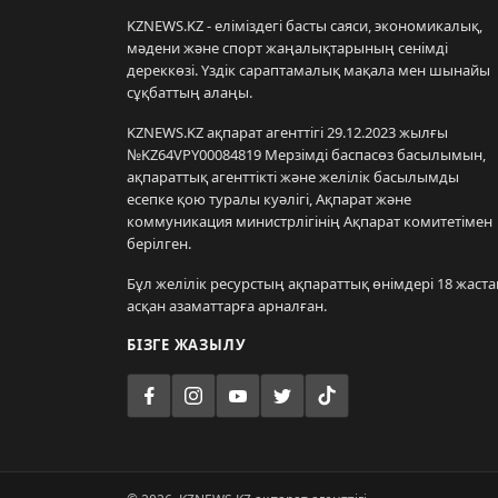
KZNEWS.KZ - еліміздегі басты саяси, экономикалық,
мәдени және спорт жаңалықтарының сенімді
дереккөзі. Үздік сараптамалық мақала мен шынайы
сұқбаттың алаңы.
KZNEWS.KZ ақпарат агенттігі 29.12.2023 жылғы
№KZ64VPY00084819 Мерзімді баспасөз басылымын,
ақпараттық агенттікті және желілік басылымды
есепке қою туралы куәлігі, Ақпарат және
коммуникация министрлігінің Ақпарат комитетімен
берілген.
Бұл желілік ресурстың ақпараттық өнімдері 18 жаста
асқан азаматтарға арналған.
БІЗГЕ ЖАЗЫЛУ