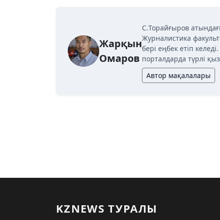
C.Торайғыров атындағ
Журналистика факульт
Жарқын
бері еңбек етіп келед
Омаров
порталдарда түрлі қыз
Автор мақалалары
KZNEWS ТУРАЛЫ