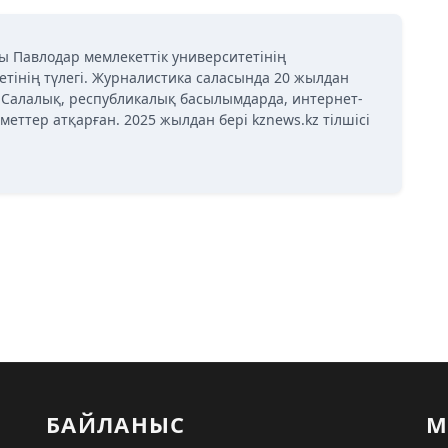
ы Павлодар мемлекеттік университетінің
етінің түлегі. Журналистика саласында 20 жылдан
і. Салалық, республикалық басылымдарда, интернет-
меттер атқарған. 2025 жылдан бері kznews.kz тілшісі
БАЙЛАНЫС
М