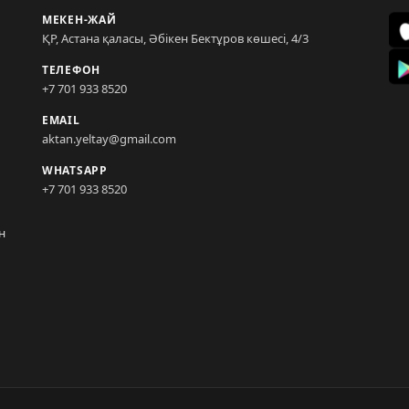
МЕКЕН-ЖАЙ
ҚР, Астана қаласы, Әбікен Бектұров көшесі, 4/3
ТЕЛЕФОН
+7 701 933 8520
EMAIL
aktan.yeltay@gmail.com
WHATSAPP
+7 701 933 8520
н