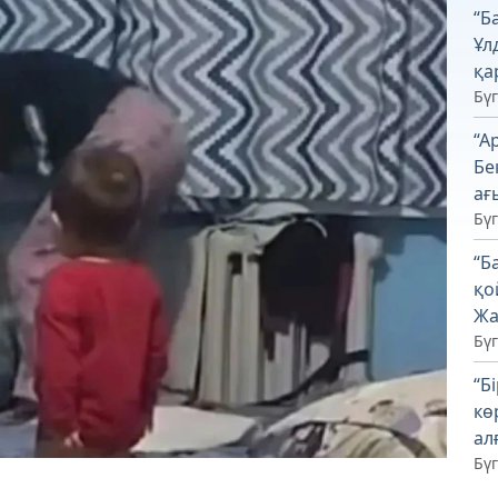
“Б
Ұл
қа
Бүг
“А
Бе
ағ
Бүг
“Б
қо
Жа
Бүг
“Б
кө
ал
Бүг