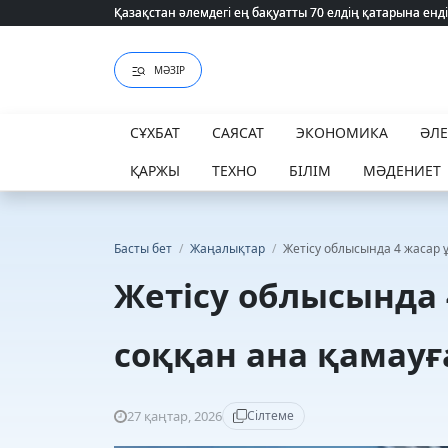
Қазақстан әлемдегі ең бақуатты 70 елдің қатарына енді
Қазақстан әлемдегі ең бақуатты 70 елдің қатарына енді
МӘЗІР
СҰХБАТ
САЯСАТ
ЭКОНОМИКА
ӘЛ
ҚАРЖЫ
ТЕХНО
БІЛІМ
МӘДЕНИЕТ
Басты бет
/
Жаңалықтар
/
Жетісу облысында 4 жасар 
Жетісу облысында 
соққан ана қамау
27 қаңтар, 2026
Сілтеме