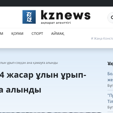
Са
ЕМ
ҚОҒАМ
СПОРТ
АЙМАҚ
# Жаңа Конст
Ұ
ұлын ұрып-соққан ана қамауға алынды
4 жасар ұлын ұрып-
Бо
же
Бүг
ға алынды
"П
Ті
Бүг