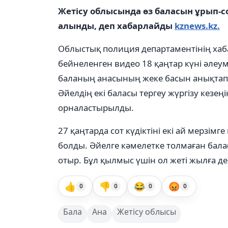
Жетісу облысында өз баласын ұрып-со
алынды, деп хабарлайды
kznews.kz.
Облыстық полиция департаментінің ха
бейнеленген видео 18 қаңтар күні әлеум
баланың анасының жеке басын анықтап,
Әйелдің екі баласы тергеу жүргізу кезе
орналастырылды.
27 қаңтарда сот күдіктіні екі ай мерзімг
болды. Әйелге кәмелетке толмаған бал
отыр. Бұл қылмыс үшін ол жеті жылға д
👍
👎
😂
😡
0
0
0
0
Бала
Ана
Жетісу облысы