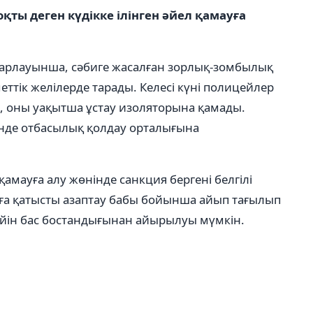
қты деген күдікке ілінген әйел қамауға
барлауынша, сәбиге жасалған зорлық-зомбылық
еттік желілерде тарады. Келесі күні полицейлер
 оны уақытша ұстау изоляторына қамады.
ңінде отбасылық қолдау орталығына
е қамауға алу жөнінде санкция бергені белгілі
аға қатысты азаптау бабы бойынша айып тағылып
ейін бас бостандығынан айырылуы мүмкін.