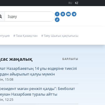
RU
KZ
йттан іздеу
итуция
# Таза Қазақстан
# Таяу Шығыс қақтығысы
қсас жаңалық
БАРЛЫҒЫ
лат Назарбаевтың 14 ұлы өздеріне тиесілі
рден айырылып қалуы мүмкін
ін, 15:08
резидент маған ренжіп қалды": Бекболат
леухан Назарбаев туралы айтты
ін, 12:25