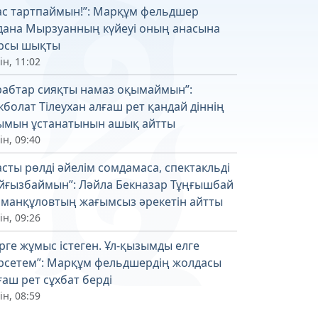
ас тартпаймын!”: Марқұм фельдшер
дана Мырзуанның күйеуі оның анасына
рсы шықты
ін, 11:02
рабтар сияқты намаз оқымаймын”:
кболат Тілеухан алғаш рет қандай діннің
ымын ұстанатынын ашық айтты
ін, 09:40
асты рөлді әйелім сомдамаса, спектакльді
йғызбаймын”: Ләйла Бекназар Тұңғышбай
манқұловтың жағымсыз әрекетін айтты
ін, 09:26
ірге жұмыс істеген. Ұл-қызымды елге
рсетем”: Марқұм фельдшердің жолдасы
ғаш рет сұхбат берді
ін, 08:59