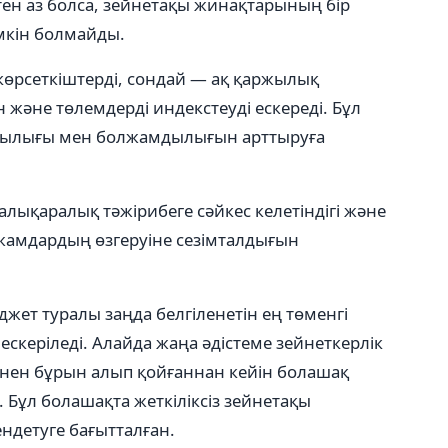
тен аз болса, зейнетақы жинақтарының бір
мкін болмайды.
көрсеткіштерді, сондай — ақ қаржылық
н және төлемдерді индекстеуді ескереді. Бұл
қтылығы мен болжамдылығын арттыруға
халықаралық тәжірибеге сәйкес келетіндігі және
жамдардың өзгеруіне сезімталдығын
жет туралы заңда белгіленетін ең төменгі
ескеріледі. Алайда жаңа әдістеме зейнеткерлік
інен бұрын алып қойғаннан кейін болашақ
Бұл болашақта жеткіліксіз зейнетақы
ндетуге бағытталған.