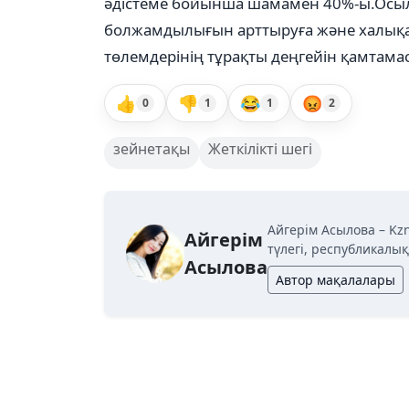
әдістеме бойынша шамамен 40%-ы.Осыл
болжамдылығын арттыруға және халықар
төлемдерінің тұрақты деңгейін қамтамас
👍
👎
😂
😡
0
1
1
2
зейнетақы
Жеткілікті шегі
Айгерім Асылова – Kz
Айгерім
түлегі, республикалы
Асылова
Автор мақалалары