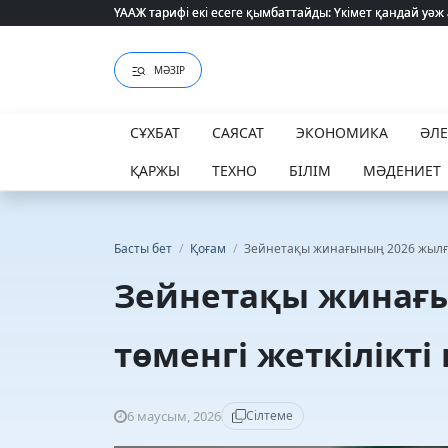
ҮААЖ тарифі екі есеге қымбаттайды: Үкімет қандай уәж
ҮААЖ тарифі екі есеге қымбаттайды: Үкімет қандай уәж
МӘЗІР
СҰХБАТ
САЯСАТ
ЭКОНОМИКА
ӘЛ
ҚАРЖЫ
ТЕХНО
БІЛІМ
МӘДЕНИЕТ
Басты бет
/
Қоғам
/
Зейнетақы жинағының 2026 жылғы 
Зейнетақы жинағы
төменгі жеткілікт
6 маусым, 2026
Сілтеме