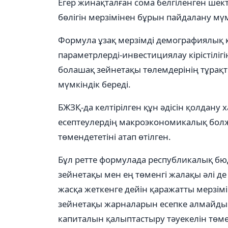
Егер жинақталған сома белгіленген шек
бөлігін мерзімінен бұрын пайдалану мү
Формула ұзақ мерзімді демографиялық 
параметрлерді-инвестициялау кірістілігі
болашақ зейнетақы төлемдерінің тұра
мүмкіндік береді.
БЖЗҚ-да келтірілген құн әдісін қолдану 
есептеулердің макроэкономикалық бол
төмендететіні атап өтілген.
Бұл ретте формулада республикалық бюд
зейнетақы мен ең төменгі жалақы әлі де 
жасқа жеткенге дейін қаражатты мерзім
зейнетақы жарналарын есепке алмайды. 
капиталын қалыптастыру тәуекелін төме