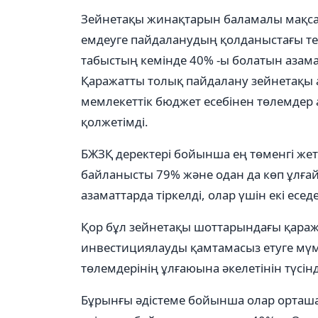
Зейнетақы жинақтарын баламалы мақса
емдеуге пайдаланудың қолданыстағы тет
табыстың кемінде 40% -ы болатын азама
Қаражатты толық пайдалану зейнетақы 
мемлекеттік бюджет есебінен төлемдер а
қолжетімді.
БЖЗҚ деректері бойынша ең төменгі жет
байланысты 79% және одан да көп ұлғайт
азаматтарда тіркелді, олар үшін екі еседе
Қор бұл зейнетақы шоттарындағы қаража
инвестициялауды қамтамасыз етуге мүмк
төлемдерінің ұлғаюына әкелетінін түсінд
Бұрынғы әдістеме бойынша олар орташ