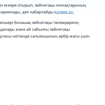
сін ескере отырып, зейнетақы жинақтарының
н жариялады, деп хабарлайды
kznews.kz.
 мөлшері болашақ зейнетақы төлемдерінің
ындалады және ай сайынғы зейнетақы
муласы негізінде салымшының әрбір жасы үшін