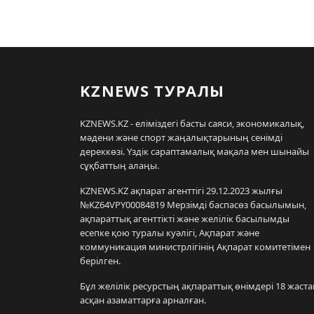
KZNEWS ТУРАЛЫ
KZNEWS.KZ - еліміздегі басты саяси, экономикалық,
мәдени және спорт жаңалықтарының сенімді
дереккөзі. Үздік сараптамалық мақала мен шынайы
сұқбаттың алаңы.
KZNEWS.KZ ақпарат агенттігі 29.12.2023 жылғы
№KZ64VPY00084819 Мерзімді баспасөз басылымын,
ақпараттық агенттікті және желілік басылымды
есепке қою туралы куәлігі, Ақпарат және
коммуникация министрлігінің Ақпарат комитетімен
берілген.
Бұл желілік ресурстың ақпараттық өнімдері 18 жаста
асқан азаматтарға арналған.