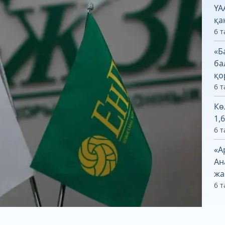
ҮА
қа
6 т
«Б
ба
қо
6 т
Кө
1,
6 т
«А
Ан
жа
6 т