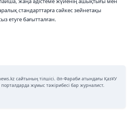
айша, жаңа әдістеме жүйенің ашықтығы мен
алық стандарттарға сәйкес зейнетақы
ыз етуге бағытталған.
news.kz сайтының тілшісі. Әл-Фараби атындағы ҚазҰУ
қ порталдарда жұмыс тәжірибесі бар журналист.