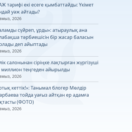
АЖ тарифі екі есеге қымбаттайды: Үкімет
ндай уәж айтады?
амыз, 2026
аламды сүйреп, ұрды»: атыраулық ана
лабақша тәрбиешісін бір жасар баласын
рлады деп айыптады
амыз, 2026
лік салонынан сіріңке лақтырған жүргізуші
6 миллион теңгеден айырылды
амыз, 2026
ртық кеттік!»: Танымал блогер Мөлдір
арбаева тойда уағыз айтқан ер адамға
қтасты (ФОТО)
амыз, 2026