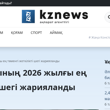
 айтады?
 айтады?
Са
ЕМ
ҚОҒАМ
СПОРТ
АЙМАҚ
# Жаңа Конст
Ұ
ең төменгі жеткілікті шегі жарияланды
ның 2026 жылғы ең
Әл
би
6 т
і шегі жарияланды
2,
ма
6 т