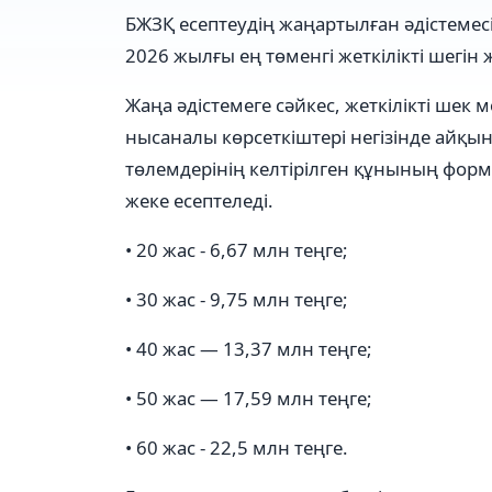
БЖЗҚ есептеудің жаңартылған әдістеме
2026 жылғы ең төменгі жеткілікті шегі
Жаңа әдістемеге сәйкес, жеткілікті шек
нысаналы көрсеткіштері негізінде айқ
төлемдерінің келтірілген құнының фор
жеке есептеледі.
• 20 жас - 6,67 млн теңге;
• 30 жас - 9,75 млн теңге;
• 40 жас — 13,37 млн теңге;
• 50 жас — 17,59 млн теңге;
• 60 жас - 22,5 млн теңге.