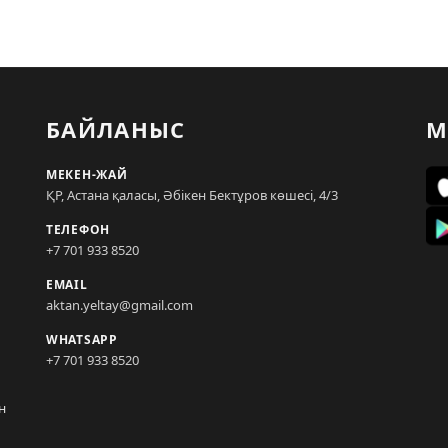
БАЙЛАНЫС
М
МЕКЕН-ЖАЙ
ҚР, Астана қаласы, Әбікен Бектұров көшесі, 4/3
ТЕЛЕФОН
+7 701 933 8520
EMAIL
aktan.yeltay@gmail.com
WHATSAPP
+7 701 933 8520
н