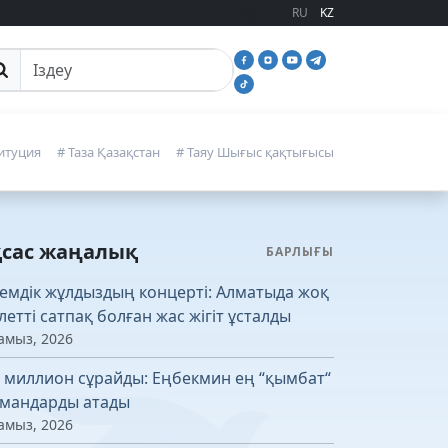
RU
KZ
йттан іздеу
итуция
# Таза Қазақстан
# Таяу Шығыс қақтығысы
қсас жаңалық
БАРЛЫҒЫ
емдік жұлдыздың концерті: Алматыда жоқ
летті сатпақ болған жас жігіт ұсталды
амыз, 2026
4 миллион сұрайды: Еңбекмин ең “қымбат“
мандарды атады
амыз, 2026