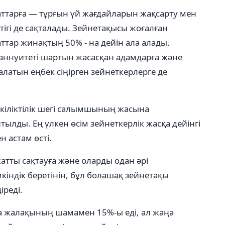
ттарға — тұрғын үй жағдайларын жақсарту мен
ігі де сақталады. Зейнетақысы жоғалған
ттар жинақтың 50% - на дейін ала алады.
аннуитеті шартын жасасқан адамдарға және
латын еңбек сіңірген зейнеткерлерге де
кіліктілік шегі салымшының жасына
ылды. Ең үлкен өсім зейнеткерлік жасқа дейінгі
н астам өсті.
тты сақтауға және оларды одан әрі
індік беретінін, бұл болашақ зейнетақы
іреді.
а жалақының шамамен 15%-ы еді, ал жаңа