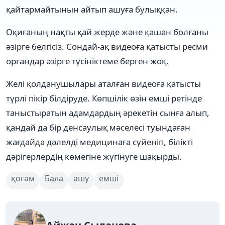
қайтармайтынын айтып ашуға булыққан.
Оқиғаның нақты қай жерде және қашан болғаны
әзірге белгісіз. Сондай-ақ видеоға қатысты ресми
органдар әзірге түсініктеме берген жоқ.
Желі қолданушылары аталған видеоға қатысты
түрлі пікір білдіруде. Көпшілік өзін емші ретінде
таныстыратын адамдардың әрекетін сынға алып,
қандай да бір денсаулық мәселесі туындаған
жағдайда дәлелді медицинаға сүйеніп, білікті
дәрігерлердің көмегіне жүгінуге шақырды.
қоғам
Бала
ашу
емші