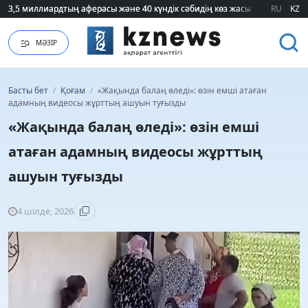
3,5 миллиардтың аферасы және 40 күндік сәбидің көз жасы: Медицинад
3,5 миллиардтың аферасы және 40 күндік сәбидің көз жасы: Медицинад
RU
KZ
МӘЗІР
Басты бет
/
Қоғам
/
«Жақында балаң өледі»: өзін емші атаған
адамның видеосы жұрттың ашуын туғызды
«Жақында балаң өледі»: өзін емші
атаған адамның видеосы жұрттың
ашуын туғызды
4 шілде, 2026