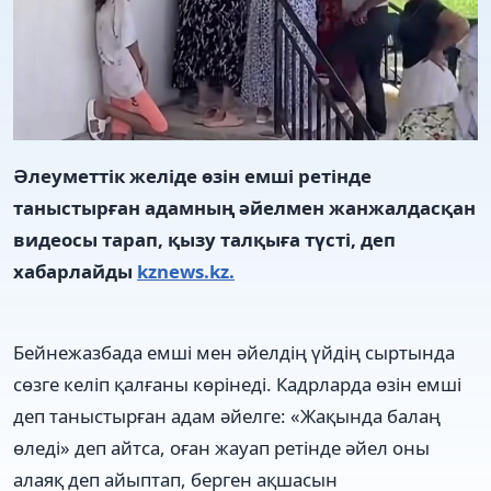
Әлеуметтік желіде өзін емші ретінде
таныстырған адамның әйелмен жанжалдасқан
видеосы тарап, қызу талқыға түсті, деп
хабарлайды
kznews.kz.
Бейнежазбада емші мен әйелдің үйдің сыртында
сөзге келіп қалғаны көрінеді. Кадрларда өзін емші
деп таныстырған адам әйелге: «Жақында балаң
өледі» деп айтса, оған жауап ретінде әйел оны
алаяқ деп айыптап, берген ақшасын