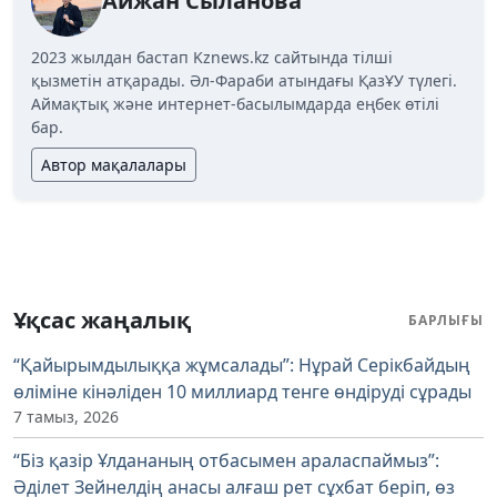
Айжан Сыланова
2023 жылдан бастап Kznews.kz сайтында тілші
қызметін атқарады. Әл-Фараби атындағы ҚазҰУ түлегі.
Аймақтық және интернет-басылымдарда еңбек өтілі
бар.
Автор мақалалары
Ұқсас жаңалық
БАРЛЫҒЫ
“Қайырымдылыққа жұмсалады”: Нұрай Серікбайдың
өліміне кінәліден 10 миллиард тенге өндіруді сұрады
7 тамыз, 2026
“Біз қазір Ұлдананың отбасымен араласпаймыз”:
Әділет Зейнелдің анасы алғаш рет сұхбат беріп, өз