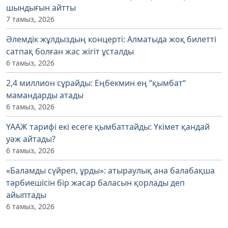
шындығын айтты
7 тамыз, 2026
Әлемдік жұлдыздың концерті: Алматыда жоқ билетті
сатпақ болған жас жігіт ұсталды
6 тамыз, 2026
2,4 миллион сұрайды: Еңбекмин ең “қымбат“
мамандарды атады
6 тамыз, 2026
ҮААЖ тарифі екі есеге қымбаттайды: Үкімет қандай
уәж айтады?
6 тамыз, 2026
«Баламды сүйреп, ұрды»: атыраулық ана балабақша
тәрбиешісін бір жасар баласын қорлады деп
айыптады
6 тамыз, 2026