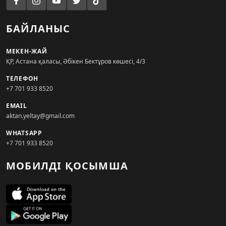
БАЙЛАНЫС
МЕКЕН-ЖАЙ
ҚР, Астана қаласы, Әбікен Бектұров көшесі, 4/3
ТЕЛЕФОН
+7 701 933 8520
EMAIL
aktan.yeltay@gmail.com
WHATSAPP
+7 701 933 8520
МОБИЛДІ ҚОСЫМША