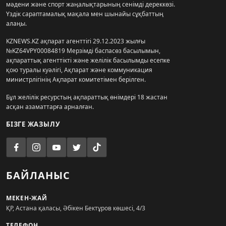
мәдени және спорт жаңалықтарының сенімді дереккөзі.
Үздік сараптамалық мақала мен шынайы сұқбаттың
алаңы.
KZNEWS.KZ ақпарат агенттігі 29.12.2023 жылғы
№KZ64VPY00084819 Мерзімді баспасөз басылымын,
ақпараттық агенттікті және желілік басылымды есепке
қою туралы куәлігі, Ақпарат және коммуникация
министрлігінің Ақпарат комитетімен берілген.
Бұл желілік ресурстың ақпараттық өнімдері 18 жастан
асқан азаматтарға арналған.
БІЗГЕ ЖАЗЫЛУ
БАЙЛАНЫС
МЕКЕН-ЖАЙ
ҚР, Астана қаласы, Әбікен Бектұров көшесі, 4/3
ТЕЛЕФОН