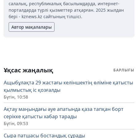
салалық, республикалық басылымдарда, интернет-
порталдарда түрлі қызметтер атқарған. 2025 жылдан
бері - kznews.kz сайтының тілшісі.
Автор мақалалары
Ұқсас жаңалық
БАРЛЫҒЫ
Ащыбұлақта 29 жастағы келіншектің өліміне қатысты
қылмыстық іс қозғалды
Бүгін, 10:58
Ақтау маңындағы әуе апатында қаза тапқан борт
серікке қатысты хабар тарады
Бүгін, 09:53
Сыра патшасы бостандық сұрады