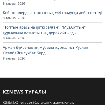
8 тамыз, 2026
Кей өңірлерде аптап ыстық +44 градусқа дейін жетеді
8 тамыз, 2026
"Топтың арасына іріткі салған": "МузАрттың"
құрылуына қатысты тың дерек айтылды
8 тамыз, 2026
Арман Дүйсеновтің жұбайы журналист Руслан
Өтепбайға сұхбат берді
8 тамыз, 2026
KZNEWS ТУРАЛЫ
KZNEWS.KZ - еліміздегі басты саяси, экономикалық,