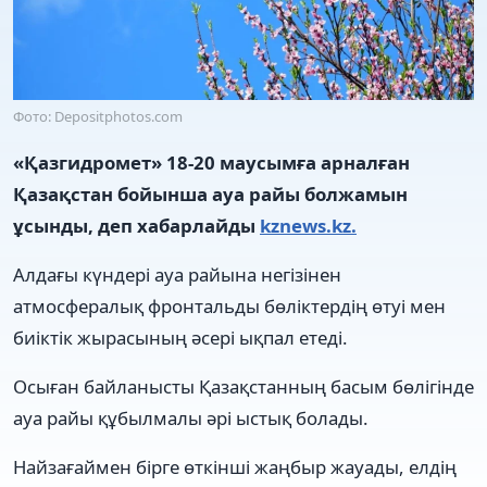
Фото: Depositphotos.com
«Қазгидромет» 18-20 маусымға арналған
Қазақстан бойынша ауа райы болжамын
ұсынды, деп хабарлайды
kznews.kz.
Алдағы күндері ауа райына негізінен
атмосфералық фронтальды бөліктердің өтуі мен
биіктік жырасының әсері ықпал етеді.
Осыған байланысты Қазақстанның басым бөлігінде
ауа райы құбылмалы әрі ыстық болады.
Найзағаймен бірге өткінші жаңбыр жауады, елдің