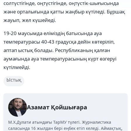
солтүстігінде, оңтүстігінде, оңтүстік-шығысында
және орталығында қатты жаңбыр күтіледі. Бұршақ
жауып, жел күшейеді.
19-20 маусымда еліміздің батысында ауа
температурасы 40-43 градусқа дейін көтеріліп,
аптап ыстық болады. Республиканың қалған
аумағында ауа температурасының күрт өзгеруі
күтілмейді.
Ыстық
Азамат Қойшығара
М.Х.Дулати атындағы ТарМУ түлегі. Журналистика
саласында 16 жылдан бері еңбек етіп келеді. Аймақтық,