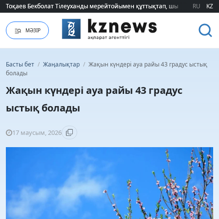
Тоқаев Бекболат Тілеуханды мерейтойымен құттықтап, шығармашылық т
Тоқаев Бекболат Тілеуханды мерейтойымен құттықтап, шығармашылық т
RU
KZ
МӘЗІР
Басты бет
/
Жаңалықтар
/
Жақын күндері ауа райы 43 градус ыстық
болады
Жақын күндері ауа райы 43 градус
ыстық болады
17 маусым, 2026