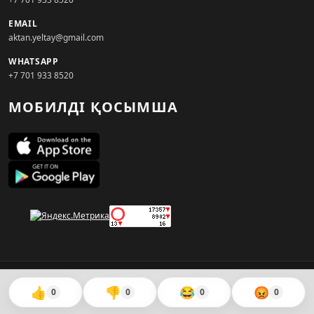
EMAIL
aktan.yeltay@gmail.com
WHATSAPP
+7 701 933 8520
МОБИЛДІ ҚОСЫМША
© 2026. KZNEWS.KZ ақпарат агенттігі
👍
👎
😂
😡
0
0
0
0
Сайтты жасаған
WebAudit