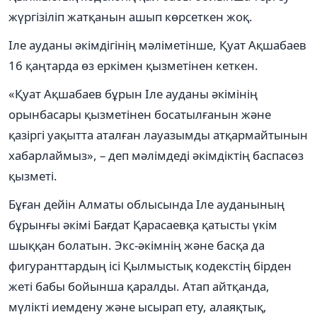
жүргізіліп жатқанын ашып көрсеткен жоқ.
Іле ауданы әкімдігінің мәліметінше, Қуат Ақшабаев
16 қаңтарда өз еркімен қызметінен кеткен.
«Қуат Ақшабаев бұрын Іле ауданы әкімінің
орынбасары қызметінен босатылғанын және
қазіргі уақытта аталған лауазымды атқармайтынын
хабарлаймыз», – деп мәлімдеді әкімдіктің баспасөз
қызметі.
Бұған дейін Алматы облысында Іле ауданының
бұрынғы әкімі Бағдат Қарасаевқа қатысты үкім
шыққан болатын. Экс-әкімнің және басқа да
фигуранттардың ісі Қылмыстық кодекстің бірден
жеті бабы бойынша қаралды. Атап айтқанда,
мүлікті иемдену және ысырап ету, алаяқтық,