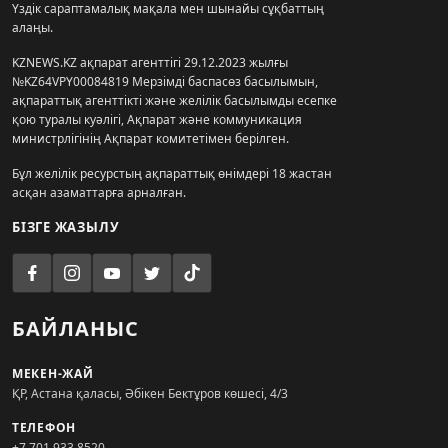
Үздік сараптамалық мақала мен шынайы сұқбаттың
алаңы.
KZNEWS.KZ ақпарат агенттігі 29.12.2023 жылғы
№KZ64VPY00084819 Мерзімді баспасөз басылымын,
ақпараттық агенттікті және желілік басылымды есепке
қою туралы куәлігі, Ақпарат және коммуникация
министрлігінің Ақпарат комитетімен берілген.
Бұл желілік ресурстың ақпараттық өнімдері 18 жастан
асқан азаматтарға арналған.
БІЗГЕ ЖАЗЫЛУ
БАЙЛАНЫС
МЕКЕН-ЖАЙ
ҚР, Астана қаласы, Әбікен Бектұров көшесі, 4/3
ТЕЛЕФОН
+7 701 933 8520