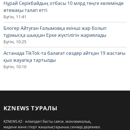
Нұрай Серікбайдың отбасы 10 млрд теңге көлемінде
өтемақы талап етті
Бүгін, 11:41
Блогер Айтуған Ғалымовқа екінші жар болып
тұрмысқа шыққан Ерке жүктілігін жариялады
Бүгін, 10:25
Астанада TikTok-та балағат сөздер айтқан 19 жастағы
қыз жауапқа тартылды
Бүгін, 10:10
KZNEWS ТУРАЛЫ
KZNEWS.KZ - еліміздегі басты саяси, экономикалық,
мәдени және спорт жаңалықтарының сенімді дереккөзі.