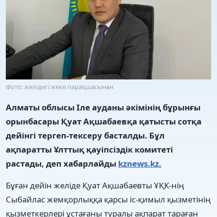
Фото: желідегі жеке парақшасынан
Алматы облысы Іле ауданы әкімінің бұрынғы
орынбасары Қуат Ақшабаевқа қатысты сотқа
дейінгі тергеп-тексеру басталды. Бұл
ақпаратты Ұлттық қауіпсіздік комитеті
растады, деп хабарлайды
kznews.kz.
Бұған дейін желіде Қуат Ақшабаевты ҰҚК-нің
Сыбайлас жемқорлыққа қарсы іс-қимыл қызметінің
қызметкерлері ұстағаны туралы ақпарат тараған