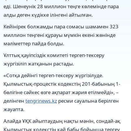
еді. Шенеунік 28 миллион теңге көлемінде пара
алды деген күдікке ілінгені айтылған.
Кейінірек болжамды пара сомасы шамамен 323
миллион теңгені құрауы мүмкін екені жөнінде
мәліметтер пайда болды.
Ұлттық қауіпсіздік комитеті тергеп-тексеру
жүргізіліп жатқанын растады.
«Сотқа дейінгі тергеп-тексеру жүргізілуде.
Қылмыстық-процестік кодекстің 201-бабының 1-
бөлігіне сәйкес өзге ақпарат жария етілмейді», –
делінген
tengrinews.kz
ресми сауалына берілген
жауапта.
Алайда ҰҚК айыптаудың нақты мәнін, сондай-ақ
Қылмыстық кодекстің қай бабы бойынша тергеу