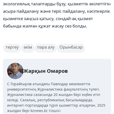
экологиялық талаптарды бұзу, қызметтік өкілеттігін
асыра пайдалану және теріс пайдалану, кәсіпкерлік
қызметке заңсыз қатысу, сондай-ақ қызмет
бабында жалған құжат жасау сөз болды.
тергеу
әкім
пара алу
Орынбасар
Жарқын Омаров
C.Торайғыров атындағы Павлодар мемлекеттік
университетінің Журналистика факультетінің түлегі.
Журналистика саласында 20 жылдан бері еңбек етіп
келеді. Салалық, республикалық басылымдарда,
интернет-порталдарда түрлі қызметтер атқарған. 2025
жылдан бері kznews.kz тілшісі