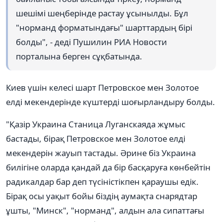
шешімі шеңберінде растау ұсынылды. Бұл
"норманд форматындағы" шарттардың бірі
болды", - деді Пушилин РИА Новости
порталына берген сұқбатында.
Киев үшін келесі шарт Петровское мен Золотое
елді мекендерінде күштерді шоғырландыру болды.
"Қазір Украина Станица Луганскаяда жұмыс
бастады, бірақ Петровское мен Золотое елді
мекендерін жауып тастады. Әрине біз Украина
билігіне оларда қандай да бір басқаруға көнбейтін
радикалдар бар деп түсіністікпен қараушы едік.
Бірақ осы уақыт бойы біздің аумақта снарядтар
ұшты, "Минск", "норманд", алдын ала сипаттағы