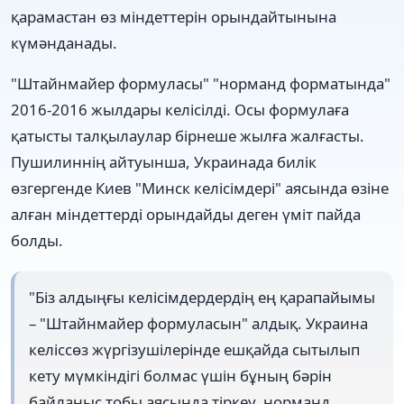
қарамастан өз міндеттерін орындайтынына
күмәнданады.
"Штайнмайер формуласы" "норманд форматында"
2016-2016 жылдары келісілді. Осы формулаға
қатысты талқылаулар бірнеше жылға жалғасты.
Пушилиннің айтуынша, Украинада билік
өзгергенде Киев "Минск келісімдері" аясында өзіне
алған міндеттерді орындайды деген үміт пайда
болды.
"Біз алдыңғы келісімдердердің ең қарапайымы
– "Штайнмайер формуласын" алдық. Украина
келіссөз жүргізушілерінде ешқайда сытылып
кету мүмкіндігі болмас үшін бұның бәрін
байланыс тобы аясында тіркеу, норманд