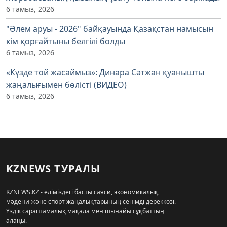
6 тамыз, 2026
"Әлем аруы - 2026" байқауында Қазақстан намысын
кім қорғайтыны белгілі болды
6 тамыз, 2026
«Күзде той жасаймыз»: Динара Сәтжан қуанышты
жаңалығымен бөлісті (ВИДЕО)
6 тамыз, 2026
KZNEWS ТУРАЛЫ
KZNEWS.KZ - еліміздегі басты саяси, экономикалық,
мәдени және спорт жаңалықтарының сенімді дереккөзі.
Үздік сараптамалық мақала мен шынайы сұқбаттың
алаңы.