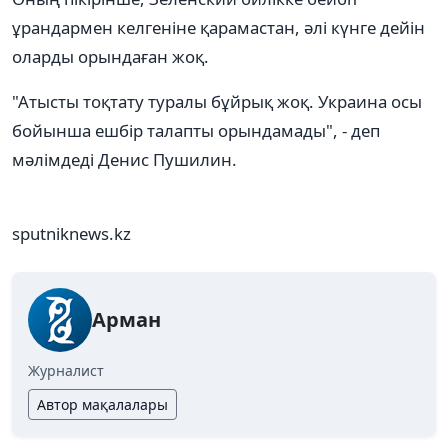
ұрандармен келгеніне қарамастан, әлі күнге дейін
оларды орындаған жоқ.
"Атысты тоқтату туралы бұйрық жоқ. Украина осы
бойынша ешбір талапты орындамады", - деп
мәлімдеді Денис Пушилин.
sputniknews.kz
Арман
Журналист
Автор мақалалары