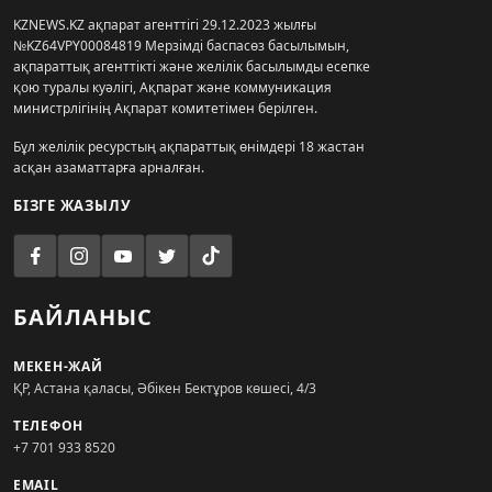
KZNEWS.KZ ақпарат агенттігі 29.12.2023 жылғы
№KZ64VPY00084819 Мерзімді баспасөз басылымын,
ақпараттық агенттікті және желілік басылымды есепке
қою туралы куәлігі, Ақпарат және коммуникация
министрлігінің Ақпарат комитетімен берілген.
Бұл желілік ресурстың ақпараттық өнімдері 18 жастан
асқан азаматтарға арналған.
БІЗГЕ ЖАЗЫЛУ
БАЙЛАНЫС
МЕКЕН-ЖАЙ
ҚР, Астана қаласы, Әбікен Бектұров көшесі, 4/3
ТЕЛЕФОН
+7 701 933 8520
EMAIL