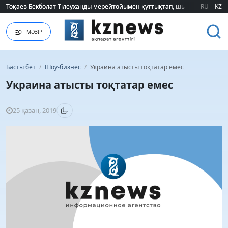
Тоқаев Бекболат Тілеуханды мерейтойымен құттықтап, шығармашылық т
Тоқаев Бекболат Тілеуханды мерейтойымен құттықтап, шығармашылық т
RU
KZ
МӘЗІР
Басты бет
/
Шоу-бизнес
/
Украина атысты тоқтатар емес
Украина атысты тоқтатар емес
25 қазан, 2019