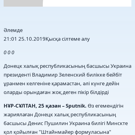
Әлемде
21:01 25.10.2019
Қысқа сілтеме алу
0
0
0
Донецк халық республикасының басшысы Украина
президенті Владимир Зеленский билікке бейбіт
ұранмен келгеніне қарамастан, әлі күнге дейін
оларды орындаған жоқ деген пікір білдірді
НҰР-СҰЛТАН, 25 қазан – Sputnik.
Өз егемендігін
жариялаған Донецк халық республикасының
басшысы Денис Пушилин Украина билігі Минскте
қол қойылған "Штайнмайер формуласына"