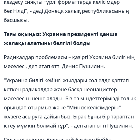
кездесу сияқты түрлі форматтарда келісімдер
бекітілді", - деді Донецк халық республикасының
басшысы.
Тағы оқыңыз: Украина президенті қанша
жалақы алатыны белгілі болды
Радикалдар проблемасы – қазіргі Украина билігінің
мәселесі, деп атап өтті Денис Пушилин.
"Украина билігі кейінгі жылдары сол елде қаптап
кеткен радикалдар және басқа неонацистер
мәселесін шеше алады. Біз өз міндеттерімізді толық
орындап отырмыз және "Минск келісімдерін"
жүзеге асыруға дайынбыз. Бірақ бұны бір тараптан
істеу мүмкін болмай тұр", - деп атап өтті Пушилин.
Оның пікірінше, Зеленский билікке бейбіт