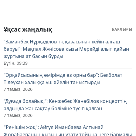
Ұқсас жаңалық
БАРЛЫҒЫ
“Заманбек Нұрқаділовтің қазасынан кейін алғаш
баруы”: Мақпал Жүнісова қызы Мерейді алып қайын
жұртына ат басын бұрды
Бүгін, 09:39
“Әрқайсысының өмірімде өз орны бар”: Бекболат
Тілеухан халыққа үш әйелін таныстырды
7 тамыз, 2026
“Дұғада болайық!”: Кенжебек Жанәбілов концерттің
алдында жансақтау бөліміне түсіп қалған
7 тамыз, 2026
"Ренішім жоқ": Айгүл Иманбаева Алтынай
Жорабаеваның қызының ұзату тойына неге бармады