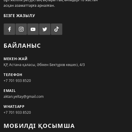
асқан азаматтарға арналған.
БІЗГЕ ЖАЗЫЛУ
БАЙЛАНЫС
МЕКЕН-ЖАЙ
ҚР, Астана қаласы, Әбікен Бектұров көшесі, 4/3
ТЕЛЕФОН
+7 701 933 8520
EMAIL
aktan.yeltay@gmail.com
WHATSAPP
+7 701 933 8520
МОБИЛДІ ҚОСЫМША