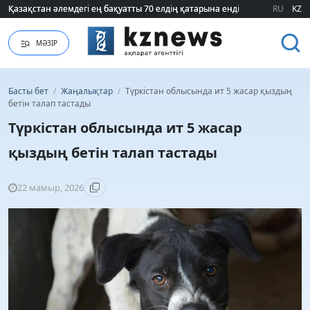
Қазақстан әлемдегі ең бақуатты 70 елдің қатарына енді
Қазақстан әлемдегі ең бақуатты 70 елдің қатарына енді
RU
KZ
МӘЗІР
Басты бет
/
Жаңалықтар
/
Түркістан облысында ит 5 жасар қыздың
бетін талап тастады
Түркістан облысында ит 5 жасар
қыздың бетін талап тастады
22 мамыр, 2026