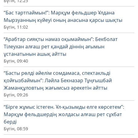
Бүгін, 12:25
“Бас тартпаймын!”: Марқұм фельдшер Ұлдана
Мырзуанның күйеуі оның анасына қарсы шықты
Бүгін, 11:02
“Арабтар сияқты намаз оқымаймын”: Бекболат
Тілеухан алғаш рет қандай діннің ағымын
ұстанатынын ашық айтты
Бүгін, 09:40
“Басты рөлді әйелім сомдамаса, спектакльді
қойғызбаймын”: Ләйла Бекназар Тұңғышбай
Жаманқұловтың жағымсыз әрекетін айтты
Бүгін, 09:26
“Бірге жұмыс істеген. Ұл-қызымды елге көрсетем”:
Марқұм фельдшердің жолдасы алғаш рет сұхбат
берді
Бүгін, 08:59