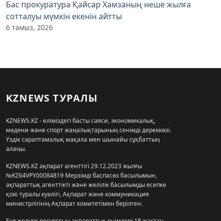
Бас прокуратура Қайсар Хамзаның неше жылға
сотталуы мүмкін екенін айтты
6 тамыз, 2026
KZNEWS ТУРАЛЫ
KZNEWS.KZ - еліміздегі басты саяси, экономикалық,
мәдени және спорт жаңалықтарының сенімді дереккөзі.
Үздік сараптамалық мақала мен шынайы сұқбаттың
алаңы.
KZNEWS.KZ ақпарат агенттігі 29.12.2023 жылғы
№KZ64VPY00084819 Мерзімді баспасөз басылымын,
ақпараттық агенттікті және желілік басылымды есепке
қою туралы куәлігі, Ақпарат және коммуникация
министрлігінің Ақпарат комитетімен берілген.
Бұл желілік ресурстың ақпараттық өнімдері 18 жастан