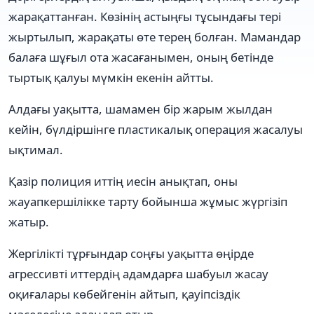
жарақаттанған. Көзінің астыңғы тұсындағы тері
жыртылып, жарақаты өте терең болған. Мамандар
балаға шұғыл ота жасағанымен, оның бетінде
тыртық қалуы мүмкін екенін айтты.
Алдағы уақытта, шамамен бір жарым жылдан
кейін, бүлдіршінге пластикалық операция жасалуы
ықтимал.
Қазір полиция иттің иесін анықтап, оны
жауапкершілікке тарту бойынша жұмыс жүргізіп
жатыр.
Жергілікті тұрғындар соңғы уақытта өңірде
агрессивті иттердің адамдарға шабуыл жасау
оқиғалары көбейгенін айтып, қауіпсіздік