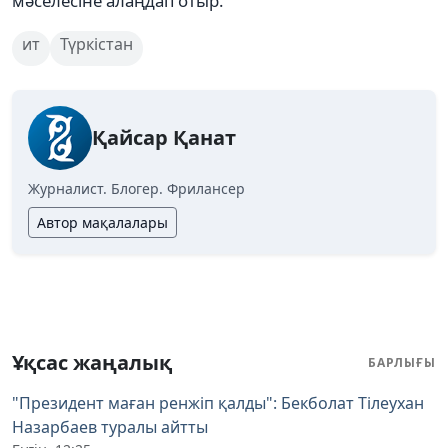
мәселесіне алаңдап отыр.
ит
Түркістан
Қайсар Қанат
Журналист. Блогер. Фрилансер
Автор мақалалары
Ұқсас жаңалық
БАРЛЫҒЫ
"Президент маған ренжіп қалды": Бекболат Тілеухан
Назарбаев туралы айтты