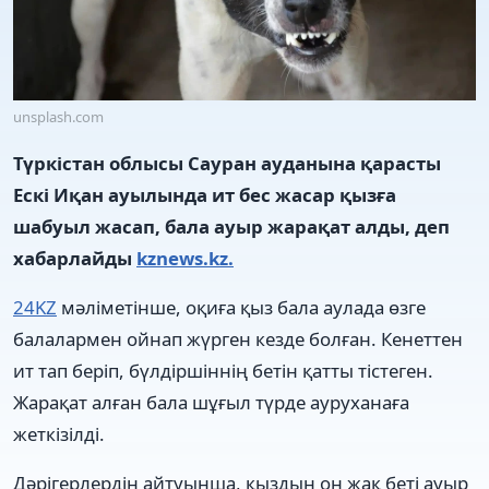
unsplash.com
Түркістан облысы Сауран ауданына қарасты
Ескі Иқан ауылында ит бес жасар қызға
шабуыл жасап, бала ауыр жарақат алды, деп
хабарлайды
kznews.kz.
24KZ
мәліметінше, оқиға қыз бала аулада өзге
балалармен ойнап жүрген кезде болған. Кенеттен
ит тап беріп, бүлдіршіннің бетін қатты тістеген.
Жарақат алған бала шұғыл түрде ауруханаға
жеткізілді.
Дәрігерлердің айтуынша, қыздың оң жақ беті ауыр