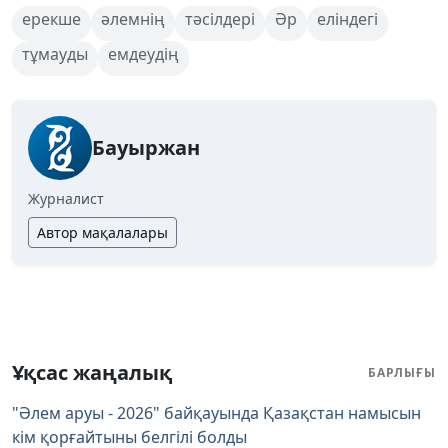
ерекше
әлемнің
тәсілдері
Әр
еліндегі
тұмауды
емдеудің
Бауыржан
Журналист
Автор мақалалары
Ұқсас жаңалық
БАРЛЫҒЫ
"Әлем аруы - 2026" байқауында Қазақстан намысын
кім қорғайтыны белгілі болды