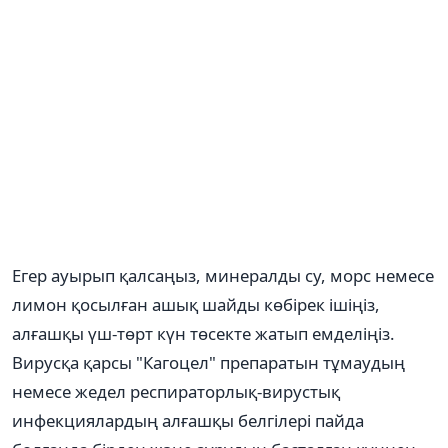
Егер ауырып қалсаңыз, минералды су, морс немесе
лимон қосылған ашық шайды көбірек ішіңіз,
алғашқы үш-төрт күн төсекте жатып емделіңіз.
Вирусқа қарсы "Кагоцел" препаратын тұмаудың
немесе жедел респираторлық-вирустық
инфекциялардың алғашқы белгілері пайда