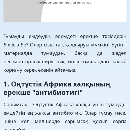
Тұмауды емдеудің әлемдегі ерекше тәсілдерін
білесіз бе? Олар сізді таң қалдыруы мүмкін! Бүгінгі
материалда тұмаудан, басқа да жедел
респираторлық-вирустық инфекциялардан қалай
қорғану керек екенін айтамыз.
1. Оңтүстік Африка халқының
ерекше "антибиотигі"
Сарымсақ - Оңтүстік Африка халқы үшін тұмауды
емдейтін ең жақсы антибиотик. Олар тұмау тисе,
ішіне көп мөлшерде сарымсақ қосып сорпа
әзірлейді.