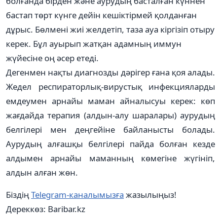
болғанда бірден және аурудың басталған күннен
бастап төрт күнге дейін кешіктірмей қолданған
дұрыс. Бөлмені жиі желдетіп, таза ауа кіргізіп отыру
керек. Бұл ауырып жатқан адамның иммун
жүйесіне оң әсер етеді.
Дегенмен нақты диагнозды дәрігер ғана қоя алады.
Жедел респираторлық-вирустық инфекцияларды
емдеумен арнайы маман айналысуы керек: көп
жағдайда терапия (алдын-алу шаралары) аурудың
белгілері мен деңгейіне байланысты болады.
Аурудың алғашқы белгілері пайда болған кезде
алдымен арнайы маманның көмегіне жүгініп,
алдын алған жөн.
Біздің
Telegram-каналымызға
жазылыңыз!
Дереккөз: Baribar.kz