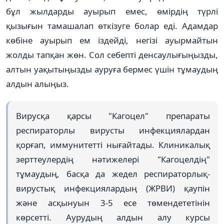
бұл жылдарды ауырып емес, өмірдің түрлі
қызығын тамашалап өткізуге болар еді. Адамдар
көбіне ауырып ем іздейді, негізі ауырмайтын
жолды тапқан жөн. Сол себепті денсаулығыңызды,
алтын уақытыңызды ауруға бермес үшін тұмаудың
алдын алыңыз.
Вирусқа қарсы "Кагоцел" препараты
респираторлы вирусты инфекциялардан
қорғап, иммунитетті нығайтады. Клиникалық
зерттеулердің нәтижелері "Кагоцелдің"
тұмаудың, басқа да жедел респираторлық-
вирустық инфекциялардың (ЖРВИ) қаупін
және асқынуын 3-5 есе төмендететінін
көрсетті. Аурудың алдын алу курсы