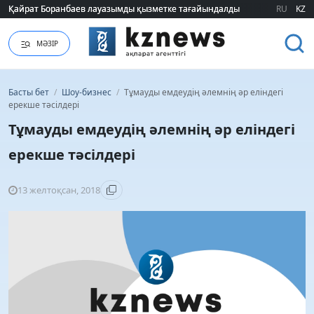
Қайрат Боранбаев лауазымды қызметке тағайындалды
Қайрат Боранбаев лауазымды қызметке тағайындалды
RU
KZ
МӘЗІР
Басты бет
/
Шоу-бизнес
/
Тұмауды емдеудің әлемнің әр еліндегі
ерекше тәсілдері
Тұмауды емдеудің әлемнің әр еліндегі
ерекше тәсілдері
13 желтоқсан, 2018