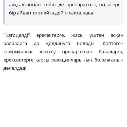
аяқталғаннан кейін де препараттың оң әсері
бір айдан төрт айға дейін сақталады.
"Кагоцелді" ересектерге, жасы үштен асқан
балаларға да қолдануға болады. Көптеген
клиникалық зерттеу препараттың балаларға,
ерексектерге қарсы реакцияларының болмағанын
дәлелдеді.