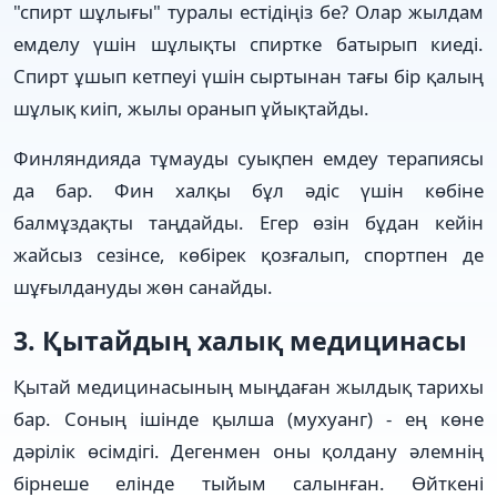
"спирт шұлығы" туралы естідіңіз бе? Олар жылдам
емделу үшін шұлықты спиртке батырып киеді.
Спирт ұшып кетпеуі үшін сыртынан тағы бір қалың
шұлық киіп, жылы оранып ұйықтайды.
Финляндияда тұмауды суықпен емдеу терапиясы
да бар. Фин халқы бұл әдіс үшін көбіне
балмұздақты таңдайды. Егер өзін бұдан кейін
жайсыз сезінсе, көбірек қозғалып, спортпен де
шұғылдануды жөн санайды.
3. Қытайдың халық медицинасы
Қытай медицинаcының мыңдаған жылдық тарихы
бар. Соның ішінде қылша (мухуанг) - ең көне
дәрілік өсімдігі. Дегенмен оны қолдану әлемнің
бірнеше елінде тыйым салынған. Өйткені