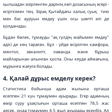
қылшадан әзірленген дәрінің көп дозасының әсері -
есірткімен тең. Бірақ Қытайдағы халық суық тию
мен бас ауруын емдеу үшін осы шөпті әлі де
қолданады.
Бұдан бөлек, тұмауды "ақ гүлдің майымен емдеу"
әдісі де кең тараған. Бұл - үйде өсірілген камфора,
ментол, эвкалипт, лаванда және бұрыш
майларынан алынған қоспа. Оны кеуде аймағына,
мұрынға жағуға болады.
4. Қалай дұрыс емделу керек?
Статистика бойынша адам жылына орташа
есеппен 21 күн тұмаумен ауырады. Егер адамның
өмір сүру ұзақтығын орташа есеппен 78,5 жас
десек, онда тұмаумен 4,5 жыл ауырады екенбіз. Ал