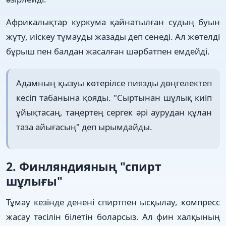
Африкалықтар куркума қайнатылған судың буын
жұту, иіскеу тұмауды жазады деп сенеді. Ал жөтелді
бұрыш пен балдан жасалған шәрбатпен емдейді.
Адамның қызуы көтерілсе пиязды дөңгелектеп
кесіп табанына қояды. "Сыртынан шұлық киіп
ұйықтасаң, таңертең сергек әрі аурудан құлан
таза айығасың" деп ырымдайды.
2. Финляндияның "спирт
шұлығы"
Тұмау кезінде денені спиртпен ысқылау, компресс
жасау тәсілін білетін боларсыз. Ал фин халқының