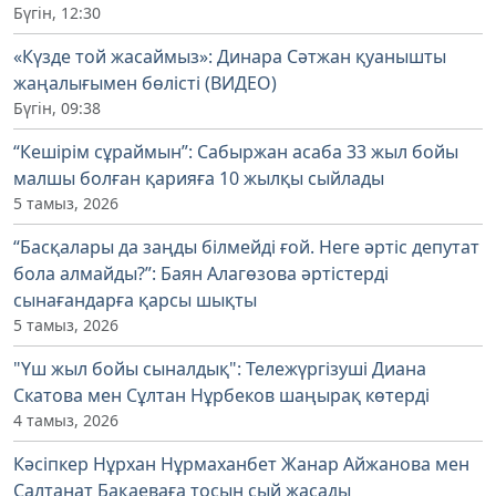
Бүгін, 12:30
«Күзде той жасаймыз»: Динара Сәтжан қуанышты
жаңалығымен бөлісті (ВИДЕО)
Бүгін, 09:38
“Кешірім сұраймын”: Сабыржан асаба 33 жыл бойы
малшы болған қарияға 10 жылқы сыйлады
5 тамыз, 2026
“Басқалары да заңды білмейді ғой. Неге әртіс депутат
бола алмайды?”: Баян Алагөзова әртістерді
сынағандарға қарсы шықты
5 тамыз, 2026
"Үш жыл бойы сыналдық": Тележүргізуші Диана
Скатова мен Сұлтан Нұрбеков шаңырақ көтерді
4 тамыз, 2026
Кәсіпкер Нұрхан Нұрмаханбет Жанар Айжанова мен
Салтанат Бақаеваға тосын сый жасады