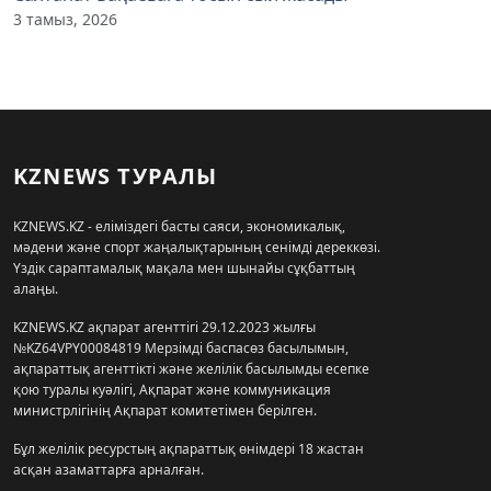
3 тамыз, 2026
KZNEWS ТУРАЛЫ
KZNEWS.KZ - еліміздегі басты саяси, экономикалық,
мәдени және спорт жаңалықтарының сенімді дереккөзі.
Үздік сараптамалық мақала мен шынайы сұқбаттың
алаңы.
KZNEWS.KZ ақпарат агенттігі 29.12.2023 жылғы
№KZ64VPY00084819 Мерзімді баспасөз басылымын,
ақпараттық агенттікті және желілік басылымды есепке
қою туралы куәлігі, Ақпарат және коммуникация
министрлігінің Ақпарат комитетімен берілген.
Бұл желілік ресурстың ақпараттық өнімдері 18 жастан
асқан азаматтарға арналған.