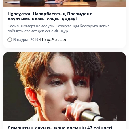
Нұрсұлтан Назарбаевтың Президент
лауазымындағы соңғы үндеуі
Қасым-Жомарт Кемелұлы Қазақстанды басқаруға нағыз
лайықты азамат деп сенемін. Құр...
•
Шоу-бизнес
19 наурыз 2019
Димаштың дауысы және әлемнің 47 еліндегі