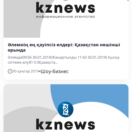
Әлемнің ең қауіпсіз елдері: Қазақстан нешінші
орында
Әлемде09:56 30.01.2019(Жаңартылды 11:43 30.01.2019) Қысқа
сілтеме алу81 0 0Қазақста...
•
Шоу-бизнес
30 қаңтар 2019