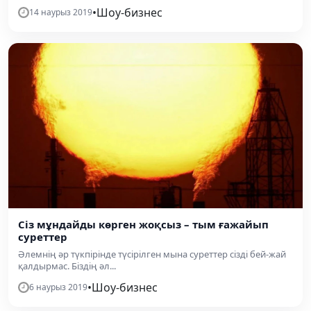
•
Шоу-бизнес
14 наурыз 2019
Сіз мұндайды көрген жоқсыз – тым ғажайып
суреттер
Әлемнің әр түкпірінде түсірілген мына суреттер сізді бей-жай
қалдырмас. Біздің әл...
•
Шоу-бизнес
6 наурыз 2019