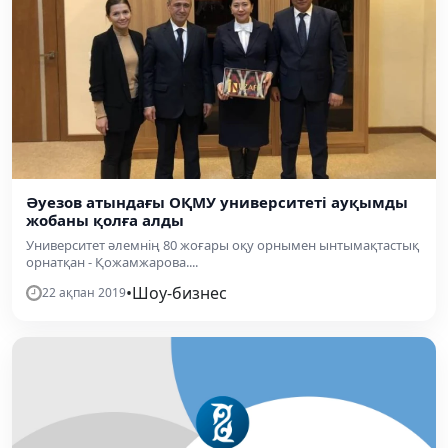
Әуезов атындағы ОҚМУ университеті ауқымды
жобаны қолға алды
Университет әлемнің 80 жоғары оқу орнымен ынтымақтастық
орнатқан - Қожамжарова....
•
Шоу-бизнес
22 ақпан 2019