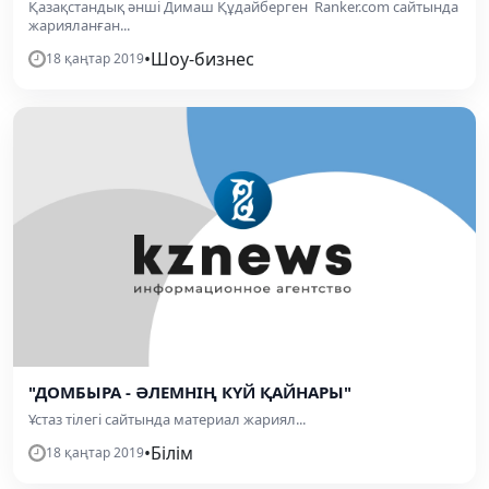
Қазақстандық әнші Димаш Құдайберген Ranker.com сайтында
жарияланған...
•
Шоу-бизнес
18 қаңтар 2019
"ДОМБЫРА - ӘЛЕМНІҢ КҮЙ ҚАЙНАРЫ"
Ұстаз тілегі сайтында материал жариял...
•
Білім
18 қаңтар 2019