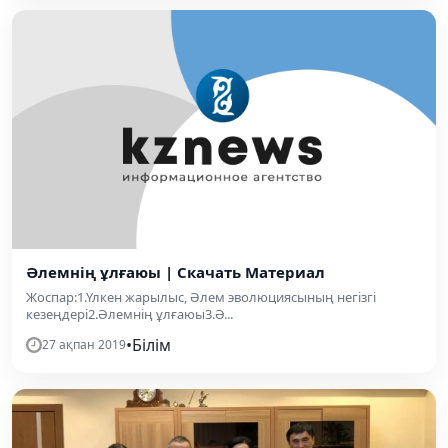
Әлемнің ұлғаюы | Скачать Материал
Жоспар:1.Үлкен жарылыс, Әлем эволюциясының негізгі
кезеңдері2.Әлемнің ұлғаюы3.Ә...
•
Білім
27 ақпан 2019