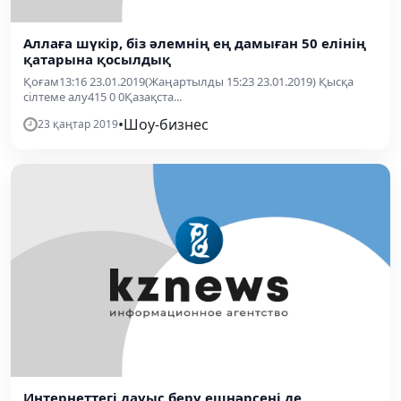
Аллаға шүкір, біз әлемнің ең дамыған 50 елінің
қатарына қосылдық
Қоғам13:16 23.01.2019(Жаңартылды 15:23 23.01.2019) Қысқа
сілтеме алу415 0 0Қазақста...
•
Шоу-бизнес
23 қаңтар 2019
Интернеттегі дауыс беру ешнәрсені де