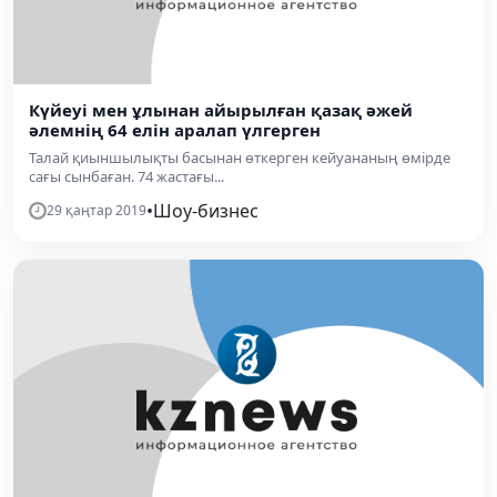
Күйеуі мен ұлынан айырылған қазақ әжей
әлемнің 64 елін аралап үлгерген
Талай қиыншылықты басынан өткерген кейуананың өмірде
сағы сынбаған. 74 жастағы...
•
Шоу-бизнес
29 қаңтар 2019