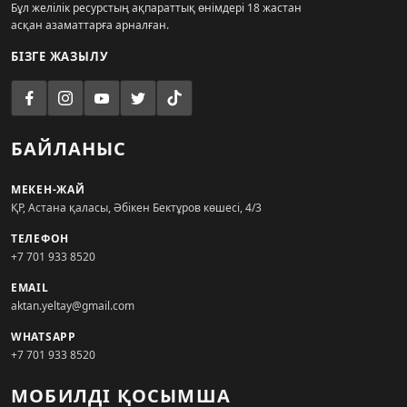
Бұл желілік ресурстың ақпараттық өнімдері 18 жастан
асқан азаматтарға арналған.
БІЗГЕ ЖАЗЫЛУ
БАЙЛАНЫС
МЕКЕН-ЖАЙ
ҚР, Астана қаласы, Әбікен Бектұров көшесі, 4/3
ТЕЛЕФОН
+7 701 933 8520
EMAIL
aktan.yeltay@gmail.com
WHATSAPP
+7 701 933 8520
МОБИЛДІ ҚОСЫМША