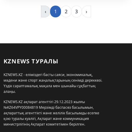
‹
1
2
3
›
KZNEWS ТУРАЛЫ
KZNEWS.KZ - еліміздегі басты саяси, экономикалық,
мәдени және спорт жаңалықтарының сенімді дереккөзі.
Үздік сараптамалық мақала мен шынайы сұқбаттың
алаңы.
KZNEWS.KZ ақпарат агенттігі 29.12.2023 жылғы
№KZ64VPY00084819 Мерзімді баспасөз басылымын,
ақпараттық агенттікті және желілік басылымды есепке
қою туралы куәлігі, Ақпарат және коммуникация
министрлігінің Ақпарат комитетімен берілген.