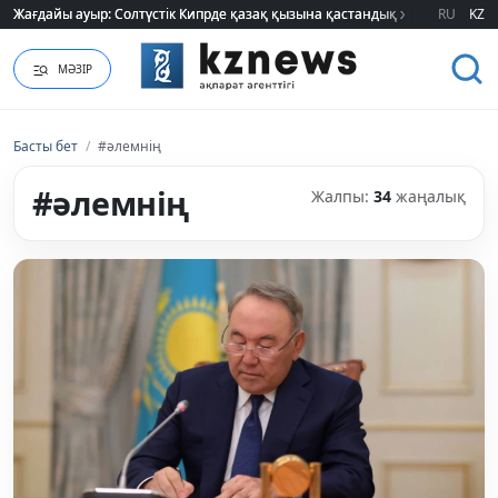
RU
KZ
“Қазақстанды” пәшкілеп ұрлаған жаркенттік тәтті-бандит ұсталды
МӘЗІР
Басты бет
/
#әлемнің
#әлемнің
Жалпы:
34
жаңалық