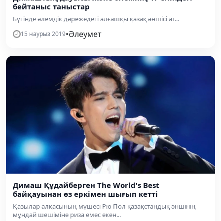
бейтаныс таныстар
Бүгінде әлемдік дәрежедегі алғашқы қазақ әншісі ат...
•
Әлеумет
15 наурыз 2019
Димаш Құдайберген The World's Best
байқауынан өз еркімен шығып кетті
Қазылар алқасының мүшесі Рю Пол қазақстандық әншінің
мұндай шешіміне риза емес екен...