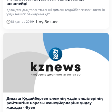
шешпейді
Қазақстандық талантты әнші Димаш Құдайбергенов "Әлемнің
үздік әншісі" байқауына қат...
•
Шоу-бизнес
18 қаңтар 2019
Димаш Құдайберген әлемнің үздік әншілерінің
рейтингіне наразы жанкүйерлеріне үндеу
жасады - Әуен