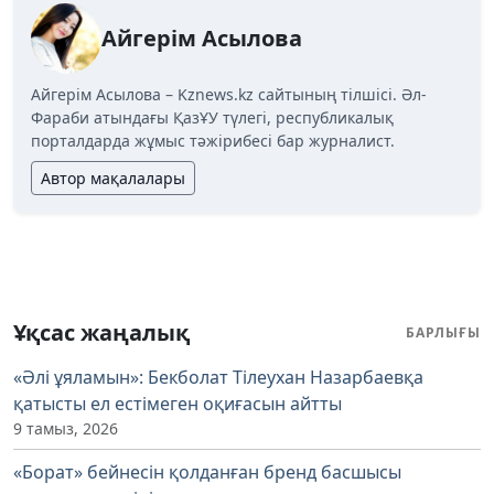
Айгерім Асылова
Айгерім Асылова – Kznews.kz сайтының тілшісі. Әл-
Фараби атындағы ҚазҰУ түлегі, республикалық
порталдарда жұмыс тәжірибесі бар журналист.
Автор мақалалары
Ұқсас жаңалық
БАРЛЫҒЫ
«Әлі ұяламын»: Бекболат Тілеухан Назарбаевқа
қатысты ел естімеген оқиғасын айтты
9 тамыз, 2026
«Борат» бейнесін қолданған бренд басшысы