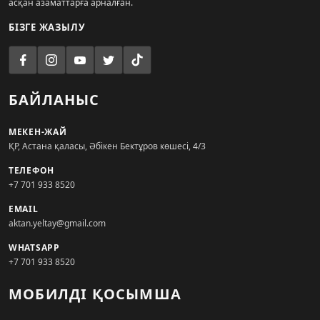
асқан азаматтарға арналған.
БІЗГЕ ЖАЗЫЛУ
БАЙЛАНЫС
МЕКЕН-ЖАЙ
ҚР, Астана қаласы, Әбікен Бектұров көшесі, 4/3
ТЕЛЕФОН
+7 701 933 8520
EMAIL
aktan.yeltay@gmail.com
WHATSAPP
+7 701 933 8520
МОБИЛДІ ҚОСЫМША