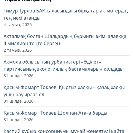
Тимур Турлов БАҚ саласындағы бірқатар активтердің
тең иесі атанды
4 тамыз, 2026
Ақталмақ болған Шалқардың бұрынғы әкімі алаяққа
4 миллион теңге берген
2 тамыз, 2026
Ақмола облысының урбанистері «Әділет»
партиясының экологиялық бастамаларын қолдады
31 шілде, 2026
Қасым-Жомарт Тоқаев: Қырғыз халқы – қазақ халқы
үшін бауырлас ел
31 шілде, 2026
Қасым-Жомарт Тоқаев Шолпан-Атаға барды
31 шілде, 2026
Каспий құбыр консорциумы мұнай жөнелтуді қайта