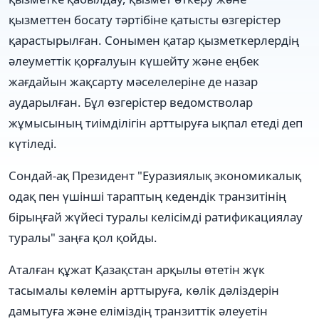
қызметтен босату тәртібіне қатысты өзгерістер
қарастырылған. Сонымен қатар қызметкерлердің
әлеуметтік қорғалуын күшейту және еңбек
жағдайын жақсарту мәселелеріне де назар
аударылған. Бұл өзгерістер ведомстволар
жұмысының тиімділігін арттыруға ықпал етеді деп
күтіледі.
Сондай-ақ Президент "Еуразиялық экономикалық
одақ пен үшінші тараптың кедендік транзитінің
бірыңғай жүйесі туралы келісімді ратификациялау
туралы" заңға қол қойды.
Аталған құжат Қазақстан арқылы өтетін жүк
тасымалы көлемін арттыруға, көлік дәліздерін
дамытуға және еліміздің транзиттік әлеуетін