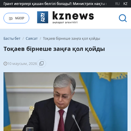
Грант иегерлері қашан белгілі болады?: Министрлік нақты мерзімді атад
Грант иегерлері қашан белгілі болады?: Министрлік нақты мерзімді атад
RU
KZ
МӘЗІР
Басты бет
/
Саясат
/
Тоқаев бірнеше заңға қол қойды
Тоқаев бірнеше заңға қол қойды
10 маусым, 2026