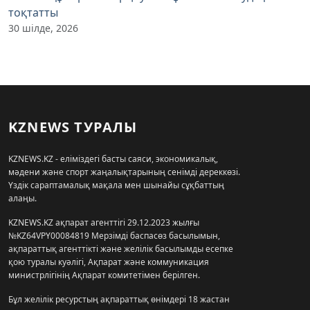
тоқтатты
30 шілде, 2026
KZNEWS ТУРАЛЫ
KZNEWS.KZ - еліміздегі басты саяси, экономикалық,
мәдени және спорт жаңалықтарының сенімді дереккөзі.
Үздік сараптамалық мақала мен шынайы сұқбаттың
алаңы.
KZNEWS.KZ ақпарат агенттігі 29.12.2023 жылғы
№KZ64VPY00084819 Мерзімді баспасөз басылымын,
ақпараттық агенттікті және желілік басылымды есепке
қою туралы куәлігі, Ақпарат және коммуникация
министрлігінің Ақпарат комитетімен берілген.
Бұл желілік ресурстың ақпараттық өнімдері 18 жастан