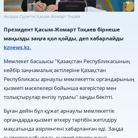
Ақорда. Суретте: Қасым-Жомарт Тоқаев
Президент Қасым-Жомарт Тоқаев бірнеше
маңызды заңға қол қойды, деп хабарлайды
kznews.kz.
Мемлекет басшысы "Қазақстан Республикасының
кейбір заңнамалық актілеріне Қазақстан
Республикасы арнаулы мемлекеттік органдарының
қызметі мәселелері бойынша өзгерістер мен
толықтырулар енгізу туралы" заңды бекітті.
Бұған дейін бұл құжат арнаулы мемлекеттік
органдарда қызмет өткеру тәртібін жетілдіру
мақсатында әзірленгені хабарланған еді. Заңда
қызметке қабылдау, қызмет өткеру және