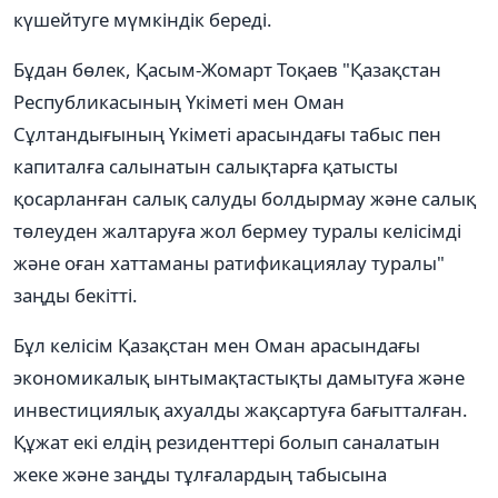
күшейтуге мүмкіндік береді.
Бұдан бөлек, Қасым-Жомарт Тоқаев "Қазақстан
Республикасының Үкіметі мен Оман
Сұлтандығының Үкіметі арасындағы табыс пен
капиталға салынатын салықтарға қатысты
қосарланған салық салуды болдырмау және салық
төлеуден жалтаруға жол бермеу туралы келісімді
және оған хаттаманы ратификациялау туралы"
заңды бекітті.
Бұл келісім Қазақстан мен Оман арасындағы
экономикалық ынтымақтастықты дамытуға және
инвестициялық ахуалды жақсартуға бағытталған.
Құжат екі елдің резиденттері болып саналатын
жеке және заңды тұлғалардың табысына