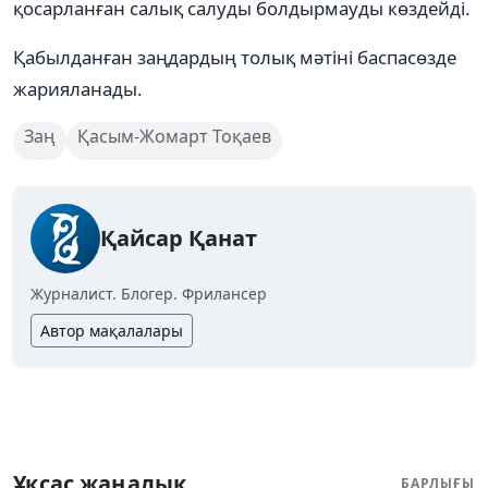
қосарланған салық салуды болдырмауды көздейді.
Қабылданған заңдардың толық мәтіні баспасөзде
жарияланады.
Заң
Қасым-Жомарт Тоқаев
Қайсар Қанат
Журналист. Блогер. Фрилансер
Автор мақалалары
Ұқсас жаңалық
БАРЛЫҒЫ