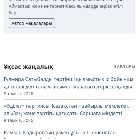
Аймақтық және интернет-басылымдарда еңбек өтілі
бар.
Автор мақалалары
Ұқсас жаңалық
БАРЛЫҒЫ
Гүлмира Сатыбалды төртінші қылмыстық іс бойынша
да кінәлі деп танылғанымен жазасы өзгеріссіз қалды
8 тамыз, 2026
«Әділет» партиясы: Қазақстан – зайырлы мемлекет,
ал «Заң және тәртіп» қағидаты баршаға міндетті
8 тамыз, 2026
Рамзан Қадыровтың үлкен ұлына Шешенстан