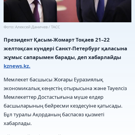
Фото: Алексей Даничев / ТАСС
Президент Қасым-Жомарт Тоқаев 21–22
желтоқсан күндері Санкт-Петербург қаласына
жұмыс сапарымен барады, деп хабарлайды
kznews.kz.
Мемлекет басшысы Жоғары Еуразиялық
экономикалық кеңестің отырысына және Тәуелсіз
Мемлекеттер Достастығына мүше елдер
басшыларының бейресми кездесуіне қатысады.
Бұл туралы Ақорданың баспасөз қызметі
хабарлады.