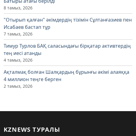
Батыры атағы берілді
8 тамыз, 2026
"Отырып қалған" әкімдердің тізімін Сұлтанғазиев пен
Исабаев бастап тұр
7 тамыз, 2026
Тимур Турлов БАҚ саласындағы бірқатар активтердің
тең иесі атанды
4 тамыз, 2026
Ақталмақ болған Шалқардың бұрынғы әкімі алаяққа
4 миллион теңге берген
2 тамыз, 2026
KZNEWS ТУРАЛЫ