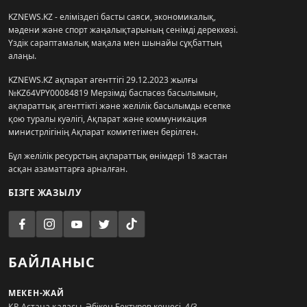
KZNEWS.KZ - еліміздегі басты саяси, экономикалық,
мәдени және спорт жаңалықтарының сенімді дереккөзі.
Үздік сараптамалық мақала мен шынайы сұқбаттың
алаңы.
KZNEWS.KZ ақпарат агенттігі 29.12.2023 жылғы
№KZ64VPY00084819 Мерзімді баспасөз басылымын,
ақпараттық агенттікті және желілік басылымды есепке
қою туралы куәлігі, Ақпарат және коммуникация
министрлігінің Ақпарат комитетімен берілген.
Бұл желілік ресурстың ақпараттық өнімдері 18 жастан
асқан азаматтарға арналған.
БІЗГЕ ЖАЗЫЛУ
БАЙЛАНЫС
МЕКЕН-ЖАЙ
ҚР, Астана қаласы, Әбікен Бектұров көшесі, 4/3