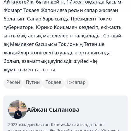
Айта кетейік, бұған дейін, 17 желтоқсанда Қасым-
Жомарт Тоқаев Жапонияға ресми сапар жасаған
болатын. Сапар барысында Президент Токио
губернаторы Юрико Коикэмен кездесіп, екіжақты
ынтымақтастық мәселелерін талқылады. Сондай-
ақ Мемлекет басшысы Токионың Төтенше
жағдайлар жөніндегі ахуалдық орталығында
болып, азаматтық қауіпсіздік жүйесінің
жұмысымен танысты.
Ресей
Путин
Тоқаев
іс-сапар
Айжан Сыланова
2023 жылдан бастап Kznews.kz сайтында тілші
қызметін атқарады. Әл-Фараби атындағы ҚазҰУ түлегі.