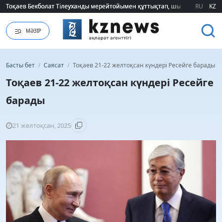
Тоқаев Бекболат Тілеуханды мерейтойымен құттықтап, шығармашылық т
Тоқаев Бекболат Тілеуханды мерейтойымен құттықтап, шығармашылық т
RU
KZ
МӘЗІР
Басты бет
/
Саясат
/
Тоқаев 21-22 желтоқсан күндері Ресейге барады
Тоқаев 21-22 желтоқсан күндері Ресейге
барады
21 желтоқсан, 2025