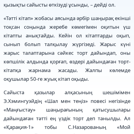
қызықты сайысты өткізуді ұсынды, – дейді ол.
«Тәтті кітап» жобасы аясында әр­бір ша­ңырақ екінші
тоқсан соңында жеребе көмегімен оқитын үш
кітапты анықтайды. Кейін ол кітаптарды оқып,
сынып болып талқылау жүргізеді. Жарыс күні
жарыс талаптарына сәйкес торт дайындап, оны
көпшілік алдында қорғап, өздері дайындаған торт-
кітапқа жарнама жасады. Жалпы көлемде
оқушылар 50-ге жуық кітап оқыды.
Сайыста қазылар алқасының ше­шімімен
Э.Хэмингуэйдің «Шал мен теңіз» повесі негізінде
«Маңғыстау» шаңы­рағының қатысушылары
дайын­даған тәтті ең үздік торт деп танылды. Ал
«Қарақия-1» тобы С.Назарованың «Мой