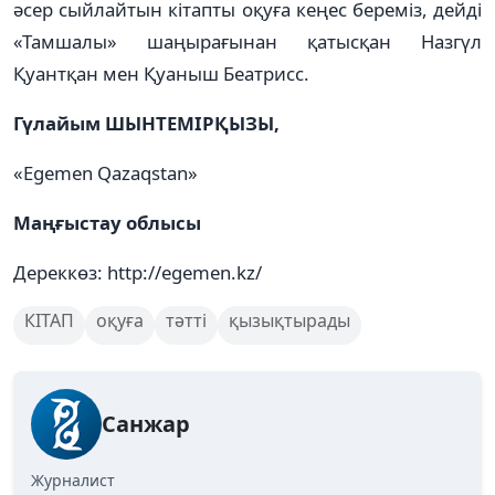
әсер сыйлайтын кітап­ты оқуға кеңес береміз, дейді
«Там­ша­лы» шаңырағынан қатысқан Наз­гүл
Қуантқан мен Қуаныш Беа­трисс.
Гүлайым ШЫНТЕМІРҚЫЗЫ,
«Egemen Qazaqstan»
Маңғыстау облысы
Дереккөз: http://egemen.kz/
КІТАП
оқуға
тәтті
қызықтырады
Санжар
Журналист