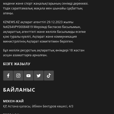
мәдени және спорт жаңалықтарының сенімді дереккөзі.
Үздік сараптамалық мақала мен шынайы сұқбаттың
алаңы.
KZNEWS.KZ ақпарат агенттігі 29.12.2023 жылғы
№KZ64VPY00084819 Мерзімді баспасөз басылымын,
ақпараттық агенттікті және желілік басылымды есепке
қою туралы куәлігі, Ақпарат және коммуникация
министрлігінің Ақпарат комитетімен берілген.
Бұл желілік ресурстың ақпараттық өнімдері 18 жастан
асқан азаматтарға арналған.
БІЗГЕ ЖАЗЫЛУ
БАЙЛАНЫС
МЕКЕН-ЖАЙ
ҚР, Астана қаласы, Әбікен Бектұров көшесі, 4/3