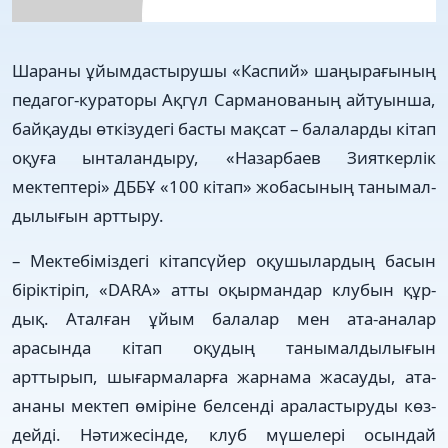
Шараны ұйымдастырушы «Кас­пий» шаңырағының
педагог-кураторы Ақгүл Сарманованың айтуынша,
байқауды өткізудегі басты мақсат – балаларды кітап
оқуға ынталандыру, «Назарбаев Зияткерлік
мектептері» ДББҰ «100 кітап» жобасының таны­мал­­
дылығын арттыру.
– Мектебіміздегі кітапсүйер оқу­шы­лардың басын
біріктіріп, «DARA» атты оқыр­мандар клубын құр­
дық. Аталған ұйым балалар мен ата-аналар
арасында кітап оқу­дың таны­мал­дылығын
арттырып, шығар­маларға жарнама жасауды, ата-
ананы мектеп өміріне белсенді араластыруды көз­
дейді. Нәтижесінде, клуб мүшелері осындай