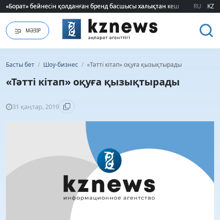
«Борат» бейнесін қолданған бренд басшысы халықтан кешірім сұрады
«Борат» бейнесін қолданған бренд басшысы халықтан кешірім сұрады
RU
KZ
МӘЗІР
Басты бет
/
Шоу-бизнес
/
«Тәтті кітап» оқуға қызықтырады
«Тәтті кітап» оқуға қызықтырады
31 қаңтар, 2019