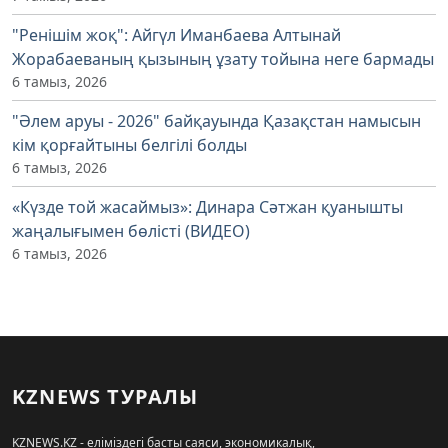
"Ренішім жоқ": Айгүл Иманбаева Алтынай
Жорабаеваның қызының ұзату тойына неге бармады
6 тамыз, 2026
"Әлем аруы - 2026" байқауында Қазақстан намысын
кім қорғайтыны белгілі болды
6 тамыз, 2026
«Күзде той жасаймыз»: Динара Сәтжан қуанышты
жаңалығымен бөлісті (ВИДЕО)
6 тамыз, 2026
KZNEWS ТУРАЛЫ
KZNEWS.KZ - еліміздегі басты саяси, экономикалық,