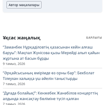
Автор мақалалары
Ұқсас жаңалық
БАРЛЫҒЫ
“Заманбек Нұрқаділовтің қазасынан кейін алғаш
баруы”: Мақпал Жүнісова қызы Мерейді алып қайын
жұртына ат басын бұрды
9 тамыз, 2026
“Әрқайсысының өмірімде өз орны бар”: Бекболат
Тілеухан халыққа үш әйелін таныстырды
7 тамыз, 2026
“Дұғада болайық!”: Кенжебек Жанәбілов концерттің
алдында жансақтау бөліміне түсіп қалған
7 тамыз, 2026