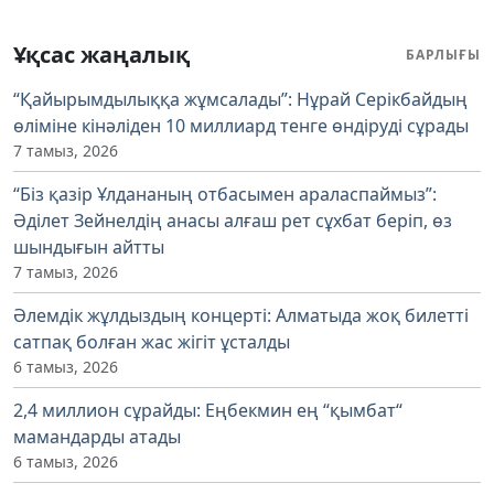
Ұқсас жаңалық
БАРЛЫҒЫ
“Қайырымдылыққа жұмсалады”: Нұрай Серікбайдың
өліміне кінәліден 10 миллиард тенге өндіруді сұрады
7 тамыз, 2026
“Біз қазір Ұлдананың отбасымен араласпаймыз”:
Әділет Зейнелдің анасы алғаш рет сұхбат беріп, өз
шындығын айтты
7 тамыз, 2026
Әлемдік жұлдыздың концерті: Алматыда жоқ билетті
сатпақ болған жас жігіт ұсталды
6 тамыз, 2026
2,4 миллион сұрайды: Еңбекмин ең “қымбат“
мамандарды атады
6 тамыз, 2026