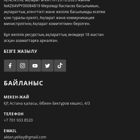
№KZ64VPY00084819 Мерзімді баспасөз басылымын,
ақпараттық агенттікті және желілік басылымды есепке
қою туралы куәлігі, Ақпарат және коммуникация
министрлігінің Ақпарат комитетімен берілген.
Бұл желілік ресурстың ақпараттық өнімдері 18 жастан
асқан азаматтарға арналған.
БІЗГЕ ЖАЗЫЛУ
БАЙЛАНЫС
МЕКЕН-ЖАЙ
ҚР, Астана қаласы, Әбікен Бектұров көшесі, 4/3
ТЕЛЕФОН
+7 701 933 8520
EMAIL
aktan.yeltay@gmail.com