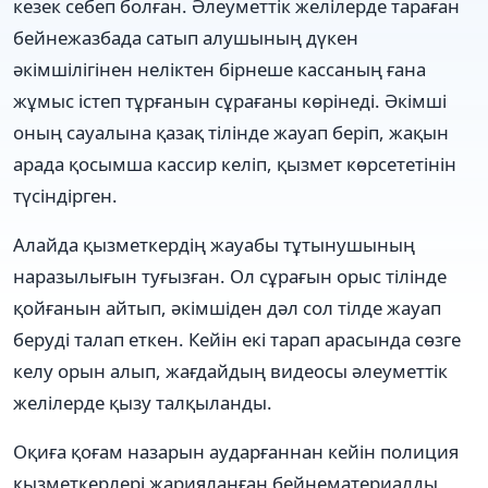
кезек себеп болған. Әлеуметтік желілерде тараған
бейнежазбада сатып алушының дүкен
әкімшілігінен неліктен бірнеше кассаның ғана
жұмыс істеп тұрғанын сұрағаны көрінеді. Әкімші
оның сауалына қазақ тілінде жауап беріп, жақын
арада қосымша кассир келіп, қызмет көрсететінін
түсіндірген.
Алайда қызметкердің жауабы тұтынушының
наразылығын туғызған. Ол сұрағын орыс тілінде
қойғанын айтып, әкімшіден дәл сол тілде жауап
беруді талап еткен. Кейін екі тарап арасында сөзге
келу орын алып, жағдайдың видеосы әлеуметтік
желілерде қызу талқыланды.
Оқиға қоғам назарын аударғаннан кейін полиция
қызметкерлері жарияланған бейнематериалды