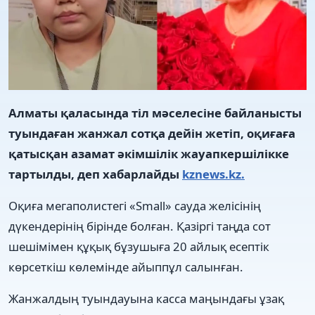
Алматы қаласында тіл мәселесіне байланысты
туындаған жанжал сотқа дейін жетіп, оқиғаға
қатысқан азамат әкімшілік жауапкершілікке
тартылды, деп хабарлайды
kznews.kz.
Оқиға мегаполистегі «Small» сауда желісінің
дүкендерінің бірінде болған. Қазіргі таңда сот
шешімімен құқық бұзушыға 20 айлық есептік
көрсеткіш көлемінде айыппұл салынған.
Жанжалдың туындауына касса маңындағы ұзақ