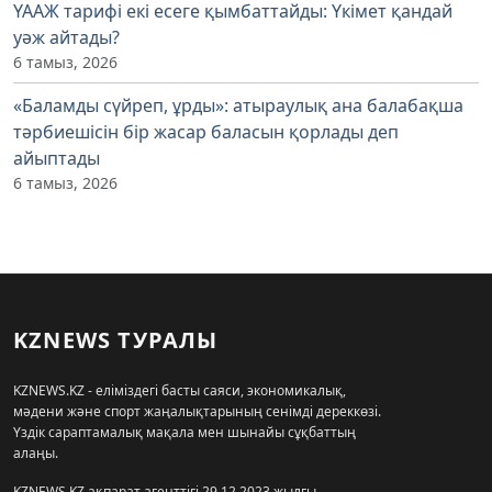
ҮААЖ тарифі екі есеге қымбаттайды: Үкімет қандай
уәж айтады?
6 тамыз, 2026
«Баламды сүйреп, ұрды»: атыраулық ана балабақша
тәрбиешісін бір жасар баласын қорлады деп
айыптады
6 тамыз, 2026
KZNEWS ТУРАЛЫ
KZNEWS.KZ - еліміздегі басты саяси, экономикалық,
мәдени және спорт жаңалықтарының сенімді дереккөзі.
Үздік сараптамалық мақала мен шынайы сұқбаттың
алаңы.
KZNEWS.KZ ақпарат агенттігі 29.12.2023 жылғы