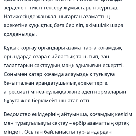
зерделеп, тиісті тексеру жұмыстарын жүргізді.
Нәтижесінде жанжал шығарған азаматтың
әрекетіне құқықтық баға беріліп, әкімшілік шара
қолданылды.
Құқық қорғау органдары азаматтарға қоғамдық
орындарда өзара сыйластық танытып, заң
талаптарын сақтаудың маңыздылығын ескертті.
Сонымен қатар қоғамда алауыздық туғызуға
бағытталған арандатушылық әрекеттерге,
агрессивті мінез-құлыққа және әдеп нормаларын
бұзуға жол берілмейтінін атап өтті.
Ведомство өкілдерінің айтуынша, қоғамдық келісім
мен тұрақтылықты сақтау – әрбір азаматтың ортақ
міндеті. Осыған байланысты тұрғындардан