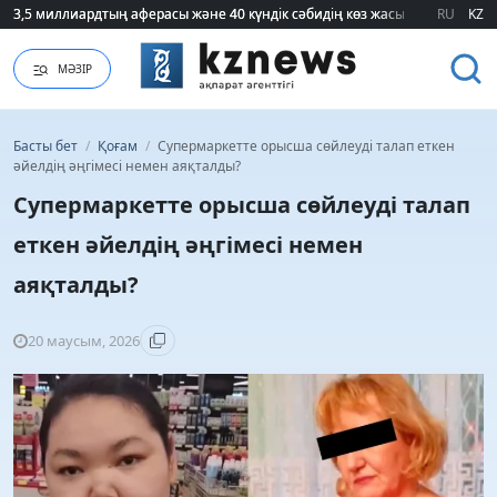
3,5 миллиардтың аферасы және 40 күндік сәбидің көз жасы: Медицинад
3,5 миллиардтың аферасы және 40 күндік сәбидің көз жасы: Медицинад
RU
KZ
МӘЗІР
Басты бет
/
Қоғам
/
Супермаркетте орысша сөйлеуді талап еткен
әйелдің әңгімесі немен аяқталды?
Супермаркетте орысша сөйлеуді талап
еткен әйелдің әңгімесі немен
аяқталды?
20 маусым, 2026