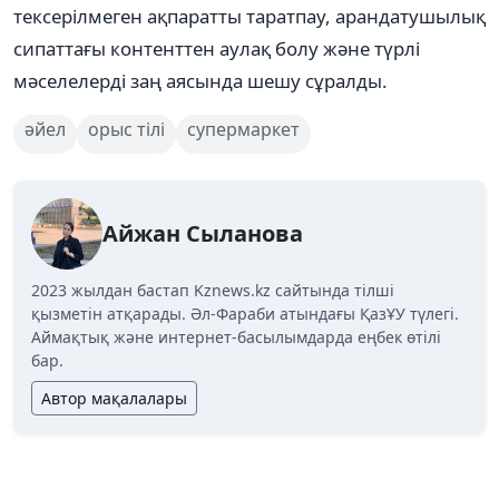
тексерілмеген ақпаратты таратпау, арандатушылық
сипаттағы контенттен аулақ болу және түрлі
мәселелерді заң аясында шешу сұралды.
әйел
орыс тілі
супермаркет
Айжан Сыланова
2023 жылдан бастап Kznews.kz сайтында тілші
қызметін атқарады. Әл-Фараби атындағы ҚазҰУ түлегі.
Аймақтық және интернет-басылымдарда еңбек өтілі
бар.
Автор мақалалары