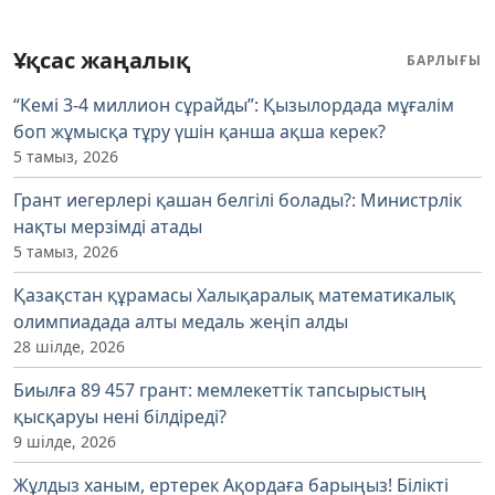
Ұқсас жаңалық
БАРЛЫҒЫ
“Кемі 3-4 миллион сұрайды”: Қызылордада мұғалім
боп жұмысқа тұру үшін қанша ақша керек?
5 тамыз, 2026
Грант иегерлері қашан белгілі болады?: Министрлік
нақты мерзімді атады
5 тамыз, 2026
Қазақстан құрамасы Халықаралық математикалық
олимпиадада алты медаль жеңіп алды
28 шілде, 2026
Биылға 89 457 грант: мемлекеттік тапсырыстың
қысқаруы нені білдіреді?
9 шілде, 2026
Жұлдыз ханым, ертерек Ақордаға барыңыз! Білікті