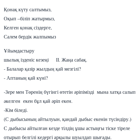
Қонақ күту салтымыз,
Оқып –біліп жатырмыз,
Келген қонақ сіздерге,
Салем бердік жалпымыз
Ұйымдастыру
шылық ізденіс кезеңі ІІ. Жаңа сабақ.
- Балалар қазір жылдың қай мезгілі?
- Аптаның қай күні?
-Зере мен Төренің бүгінгі өтетін әріпімізді мына хатқа салып
әкелген екен бұл қай әріп екен.
-Кім біледі.
(С дыбысының айтылуын, қандай дыбыс екенін түсіндіру.)
С дыбысы айтылған кезде тілдің ұшы астыңғы тіске тіреле
отырып белгілі кедергі арқылы шуылдап шығады.