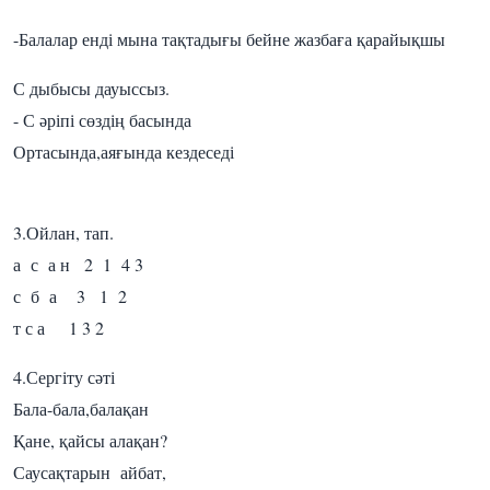
-Балалар енді мына тақтадығы бейне жазбаға қарайықшы
С дыбысы дауыссыз.
- С әріпі сөздің басында
Ортасында,аяғында кездеседі
3.Ойлан, тап.
а с а н 2 1 4 3
с б а 3 1 2
т с а 1 3 2
4.Сергіту сәті
Бала-бала,балақан
Қане, қайсы алақан?
Саусақтарын айбат,