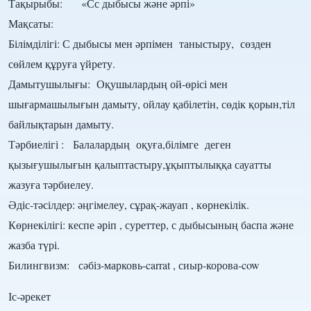
Тақырыбы: «Сс дыбысы және әрпі»
Мақсаты:
Білімділігі: С дыбысы мен әрпімен таныстыру, сөзден
сөйлем құруға үйрету.
Дамытушылығы: Оқушылардың ой-өрісі мен
шығармашылығын дамыту, ойлау қабілетін, сөдік қорын,тіл
байлықтарын дамыту.
Тәрбиелігі : Балалардың оқуға,білімге деген
қызығушылығын қалыптастыру,ұқыптылыққа сауатты
жазуға тәрбиелеу.
Әдіс-тәсілдер: әңгімелеу, сұрақ-жауап , көрнекілік.
Көрнекілігі: кеспе әріп , суреттер, с дыбысының баспа және
жазба түрі.
Билингвизм: сәбіз-марковь-carrat , сиыр-корова-cow
Іс-әрекет