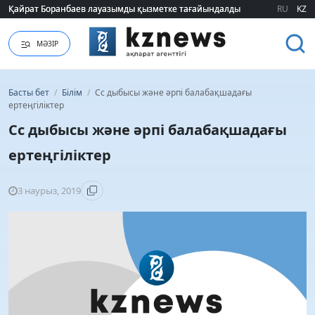
Қайрат Боранбаев лауазымды қызметке тағайындалды
Қайрат Боранбаев лауазымды қызметке тағайындалды
RU
KZ
МӘЗІР
Басты бет
/
Білім
/
Сс дыбысы және әрпі балабақшадағы
ертеңгіліктер
Сс дыбысы және әрпі балабақшадағы
ертеңгіліктер
3 наурыз, 2019