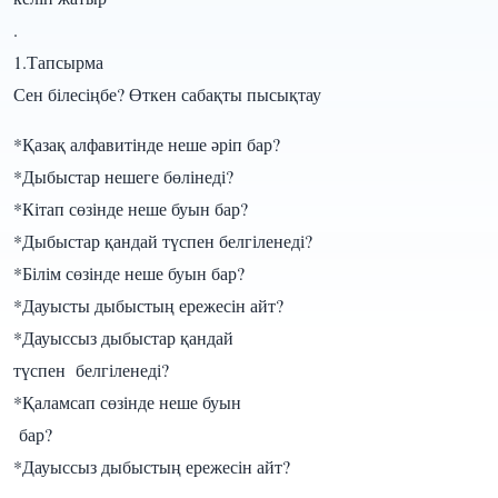
.
1.Тапсырма
Сен білесіңбе? Өткен сабақты пысықтау
*Қазақ алфавитінде неше әріп бар?
*Дыбыстар нешеге бөлінеді?
*Кітап сөзінде неше буын бар?
*Дыбыстар қандай түспен белгіленеді?
*Білім сөзінде неше буын бар?
*Дауысты дыбыстың ережесін айт?
*Дауыссыз дыбыстар қандай
түспен белгіленеді?
*Қаламсап сөзінде неше буын
бар?
*Дауыссыз дыбыстың ережесін айт?