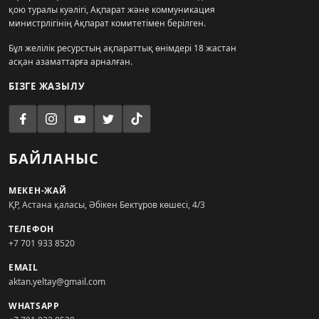
қою туралы куәлігі, Ақпарат және коммуникация
министрлігінің Ақпарат комитетімен берілген.
Бұл желілік ресурстың ақпараттық өнімдері 18 жастан
асқан азаматтарға арналған.
БІЗГЕ ЖАЗЫЛУ
БАЙЛАНЫС
МЕКЕН-ЖАЙ
ҚР, Астана қаласы, Әбікен Бектұров көшесі, 4/3
ТЕЛЕФОН
+7 701 933 8520
EMAIL
aktan.yeltay@gmail.com
WHATSAPP