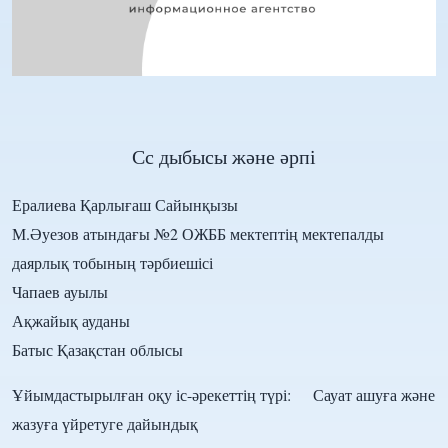
Сс дыбысы және әрпі
Ералиева Қарлығаш Сайынқызы
М.Әуезов атындағы №2 ОЖББ мектептің мектепалды
даярлық тобының тәрбиешісі
Чапаев ауылы
Ақжайық ауданы
Батыс Қазақстан облысы
Ұйымдастырылған оқу іс-әрекеттің түрі: Сауат ашуға және
жазуға үйретуге дайындық