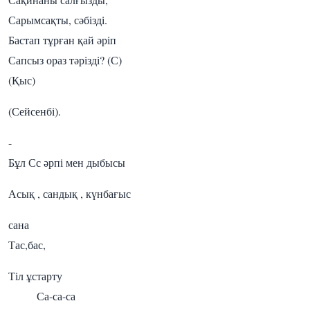
Сарымсақты, сәбізді.
Бастап тұрған қай әріп
Сапсыз ораз тәрізді? (С)
(Қыс)
(Сейсенбі).
-
Бұл Сс әрпі мен дыбысы
Асық , сандық , күнбағыс
сана
Тас,бас,
Тіл ұстарту
Са-са-са