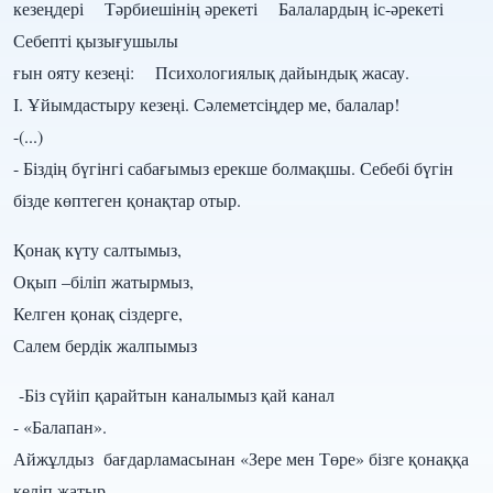
кезеңдері Тәрбиешінің әрекеті Балалардың іс-әрекеті
Себепті қызығушылы
ғын ояту кезеңі: Психологиялық дайындық жасау.
І. Ұйымдастыру кезеңі. Сәлеметсіңдер ме, балалар!
-(...)
- Біздің бүгінгі сабағымыз ерекше болмақшы. Себебі бүгін
бізде көптеген қонақтар отыр.
Қонақ күту салтымыз,
Оқып –біліп жатырмыз,
Келген қонақ сіздерге,
Салем бердік жалпымыз
-Біз сүйіп қарайтын каналымыз қай канал
- «Балапан».
Айжұлдыз бағдарламасынан «Зере мен Төре» бізге қонаққа
келіп жатыр