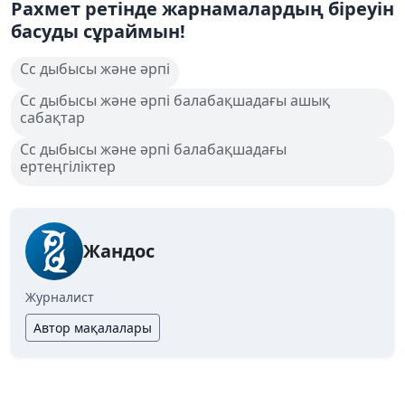
Рахмет ретінде жарнамалардың біреуін
басуды сұраймын!
Сс дыбысы және әрпі
Сс дыбысы және әрпі балабақшадағы ашық
сабақтар
Сс дыбысы және әрпі балабақшадағы
ертеңгіліктер
Жандос
Журналист
Автор мақалалары