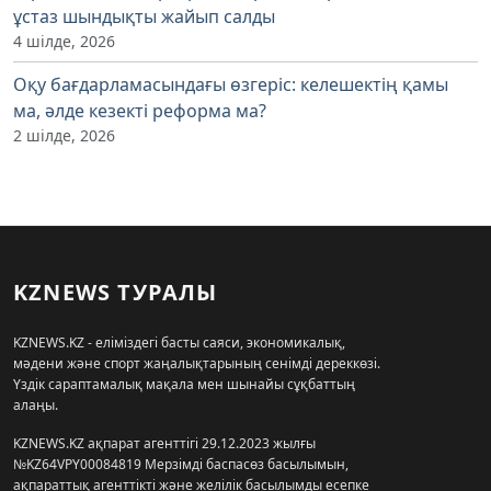
ұстаз шындықты жайып салды
4 шілде, 2026
Оқу бағдарламасындағы өзгеріс: келешектің қамы
ма, әлде кезекті реформа ма?
2 шілде, 2026
KZNEWS ТУРАЛЫ
KZNEWS.KZ - еліміздегі басты саяси, экономикалық,
мәдени және спорт жаңалықтарының сенімді дереккөзі.
Үздік сараптамалық мақала мен шынайы сұқбаттың
алаңы.
KZNEWS.KZ ақпарат агенттігі 29.12.2023 жылғы
№KZ64VPY00084819 Мерзімді баспасөз басылымын,
ақпараттық агенттікті және желілік басылымды есепке