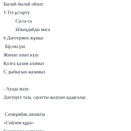
Былай-былай ойнат.
5.Тіл ұстарту
Са-са-са
Ызыңдайды маса
6.Дәптермен жұмыс
Бір,екі,үш
Жинап алып күш
Қолға қалам аламыз
С дыбысын жазамыз
- Ауада жазу.
Дәптерге таза, сауатты жазуын қадағалау.
Сөзжұмбақ шешкізу.
«Сөйлем құра»
Сақинаны салғызды,