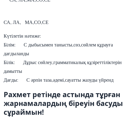
СА, ЛА, МА,СО,СЕ
Күтілетін нәтиже:
Білім: С дыбысымен танысты,сөз,сөйлем құрауға
дағдыланды
Білік: Дұрыс сөйлеу,грамматикалық құзіреттіліктерін
дамытты
Дағды: С әрпін таза,әдемі,сауатты жазуды үйренд
Рахмет ретінде астында тұрған
жарнамалардың біреуін басуды
сұраймын!