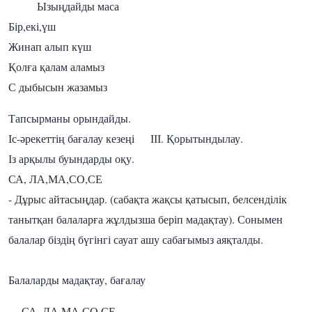
Ызыңдайды маса
Бір,екі,үш
Жинап алып күш
Қолға қалам аламыз
С дыбысын жазамыз
Тапсырманы орындайды.
Іс-әрекеттің бағалау кезеңі ІІІ. Қорытындылау.
Із арқылы буындарды оқу.
СА, ЛА,МА,СО,СЕ
- Дұрыс айтасыңдар. (сабақта жақсы қатысып, белсенділік
танытқан балаларға жұлдызша беріп мадақтау). Сонымен
балалар біздің бүгінгі сауат ашу сабағымыз аяқталды.
Балаларды мадақтау, бағалау
СА, ЛА,МА,СО,СЕ