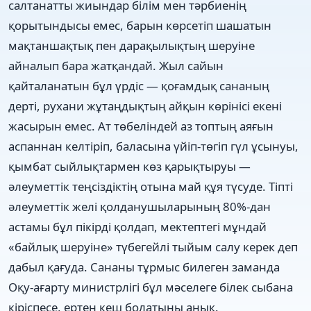
салтанатты жиындар білім мен тәрбиенің
қорытындысы емес, барын көрсетіп шашатын
мақтаншақтық пен дарақылықтың шеруіне
айналып бара жатқандай. Жыл сайын
қайталанатын бұл үрдіс — қоғамдық сананың
дерті, рухани жұтаңдықтың айқын көрінісі екені
жасырын емес. Ат төбеліндей аз топтың аяғын
аспаннан келтіріп, баласына үйіп-төгіп гүл ұсынуы,
қымбат сыйлықтармен көз қарықтыруы —
әлеуметтік теңсіздіктің отына май құя түсуде. Тіпті
әлеуметтік желі қолданушыларының 80%-дан
астамы бұл пікірді қолдап, мектептегі мұндай
«байлық шеруіне» түбегейлі тыйым салу керек деп
дабыл қағуда. Сананы тұрмыс билеген заманда
Оқу-ағарту министрлігі бұл мәселеге білек сыбана
кіріспесе, ертең кеш болатыны анық.