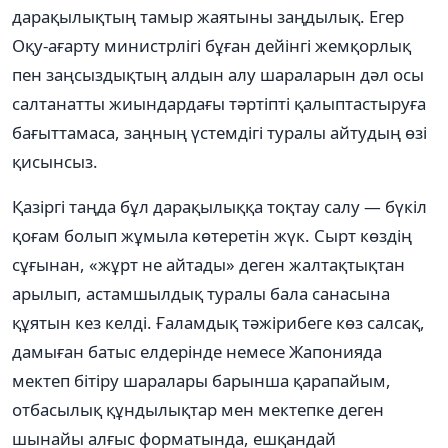
дарақылықтың тамыр жаятыны заңдылық. Егер
Оқу-ағарту министрлігі бұған дейінгі жемқорлық
пен заңсыздықтың алдын алу шараларын дәл осы
салтанатты жиындардағы тәртіпті қалыптастыруға
бағыттамаса, заңның үстемдігі туралы айтудың өзі
қисынсыз.
Қазіргі таңда бұл дарақылыққа тоқтау салу — бүкіл
қоғам болып жұмыла көтеретін жүк. Сырт көздің
сұғынан, «жұрт не айтады» деген жалтақтықтан
арылып, астамшылдық туралы бала санасына
құятын кез келді. Ғаламдық тәжірибеге көз салсақ,
дамыған батыс елдерінде немесе Жапонияда
мектеп бітіру шаралары барынша қарапайым,
отбасылық құндылықтар мен мектепке деген
шынайы алғыс форматында, ешқандай