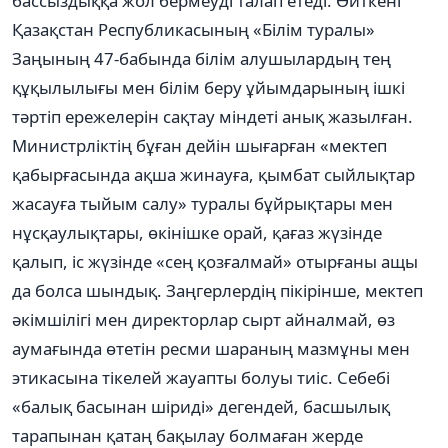
бассыздыққа жол бермеуді талап етеді. Өйткені
Қазақстан Республикасының «Білім туралы»
Заңының 47-бабында білім алушылардың тең
құқылылығы мен білім беру ұйымдарының ішкі
тәртіп ережелерін сақтау міндеті анық жазылған.
Министрліктің бұған дейін шығарған «мектеп
қабырғасында ақша жинауға, қымбат сыйлықтар
жасауға тыйым салу» туралы бұйрықтары мен
нұсқаулықтары, өкінішке орай, қағаз жүзінде
қалып, іс жүзінде «сең қозғалмай» отырғаны ащы
да болса шындық. Заңгерлердің пікірінше, мектеп
әкімшілігі мен директорлар сырт айналмай, өз
аумағында өтетін ресми шараның мазмұны мен
этикасына тікелей жауапты болуы тиіс. Себебі
«балық басынан шіриді» дегендей, басшылық
тарапынан қатаң бақылау болмаған жерде