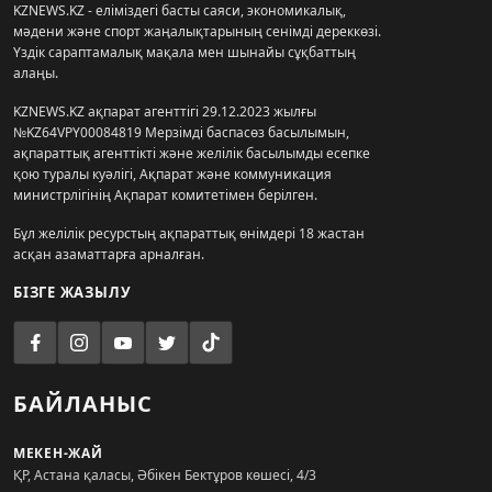
KZNEWS.KZ - еліміздегі басты саяси, экономикалық,
мәдени және спорт жаңалықтарының сенімді дереккөзі.
Үздік сараптамалық мақала мен шынайы сұқбаттың
алаңы.
KZNEWS.KZ ақпарат агенттігі 29.12.2023 жылғы
№KZ64VPY00084819 Мерзімді баспасөз басылымын,
ақпараттық агенттікті және желілік басылымды есепке
қою туралы куәлігі, Ақпарат және коммуникация
министрлігінің Ақпарат комитетімен берілген.
Бұл желілік ресурстың ақпараттық өнімдері 18 жастан
асқан азаматтарға арналған.
БІЗГЕ ЖАЗЫЛУ
БАЙЛАНЫС
МЕКЕН-ЖАЙ
ҚР, Астана қаласы, Әбікен Бектұров көшесі, 4/3