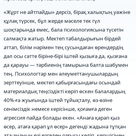
«Жұрт не айтпайды» дерсіз, бірақ халықтың уәжіне
құлақ түрсек, бұл жерде мәселе тек гүл
шоқтарында емес, бала психологиясына түсетін
салмақта жатыр. Мектеп табалдырығын бірдей
аттап, білім нәрімен тең сусындаған өрендердің
дәл осы сәтте біріне-бірі іштей қызыға да, қызғана
да қарауы — тәрбиенің тамырына балта шабумен
тең. Психологтар мен әлеуметтанушылардың
зерттеуінше, мектеп қабырғасындағы осындай
материалдық теңсіздікті көріп өскен балалардың
40%-ға жуығында іштей тұйықталу, өз-өзіне
сенімсіздік немесе керісінше, қоғамға деген
агрессия пайда болады екен. «Анаға қарап қыз
өсер, атаға қарап ұл өсер» дегенді жадына тұтқан
ата-ананың өзі өзгеден озғысы келіп, көршісінен