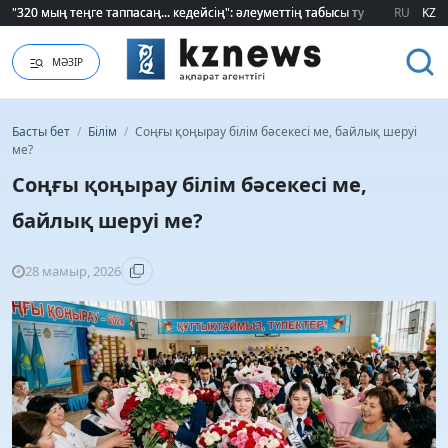
"320 мың теңге таппасаң... кедейсің": әлеуметтің табысы туралы түсінігі ө
"320 мың теңге таппасаң... кедейсің": әлеуметтің табысы туралы түсінігі ө
RU
KZ
МӘЗІР
Басты бет
/
Білім
/
Соңғы қоңырау білім бәсекесі ме, байлық шеруі
ме?
Соңғы қоңырау білім бәсекесі ме,
байлық шеруі ме?
28 мамыр, 2026