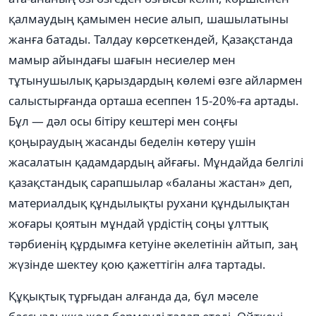
қалмаудың қамымен несие алып, шашылатыны
жанға батады. Талдау көрсеткендей, Қазақстанда
мамыр айындағы шағын несиелер мен
тұтынушылық қарыздардың көлемі өзге айлармен
салыстырғанда орташа есеппен 15-20%-ға артады.
Бұл — дәл осы бітіру кештері мен соңғы
қоңыраудың жасанды беделін көтеру үшін
жасалатын қадамдардың айғағы. Мұндайда белгілі
қазақстандық сарапшылар «баланы жастан» деп,
материалдық құндылықты рухани құндылықтан
жоғары қоятын мұндай үрдістің соңы ұлттық
тәрбиенің құрдымға кетуіне әкелетінін айтып, заң
жүзінде шектеу қою қажеттігін алға тартады.
Құқықтық тұрғыдан алғанда да, бұл мәселе