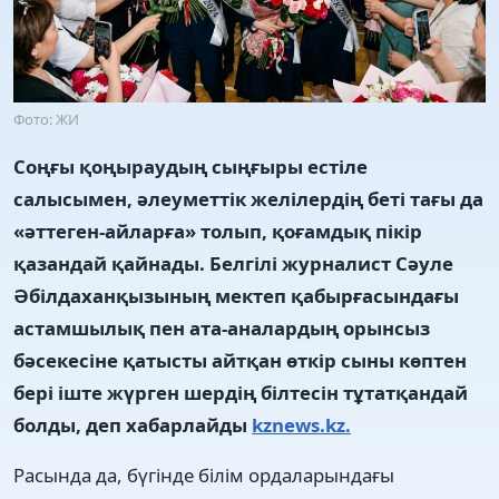
Фото: ЖИ
Соңғы қоңыраудың сыңғыры естіле
салысымен, әлеуметтік желілердің беті тағы да
«әттеген-айларға» толып, қоғамдық пікір
қазандай қайнады. Белгілі журналист Сәуле
Әбілдаханқызының мектеп қабырғасындағы
астамшылық пен ата-аналардың орынсыз
бәсекесіне қатысты айтқан өткір сыны көптен
бері іште жүрген шердің білтесін тұтатқандай
болды, деп хабарлайды
kznews.kz.
Расында да, бүгінде білім ордаларындағы