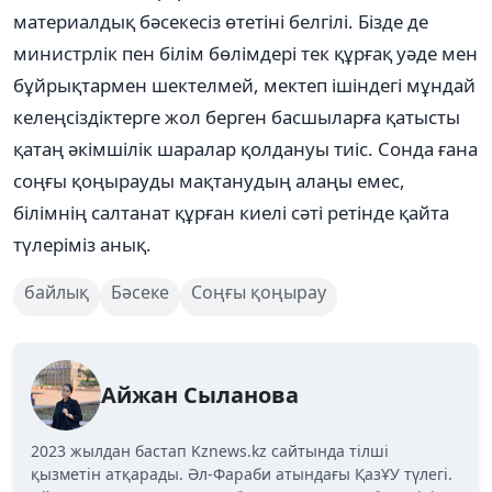
материалдық бәсекесіз өтетіні белгілі. Бізде де
министрлік пен білім бөлімдері тек құрғақ уәде мен
бұйрықтармен шектелмей, мектеп ішіндегі мұндай
келеңсіздіктерге жол берген басшыларға қатысты
қатаң әкімшілік шаралар қолдануы тиіс. Сонда ғана
соңғы қоңырауды мақтанудың алаңы емес,
білімнің салтанат құрған киелі сәті ретінде қайта
түлеріміз анық.
байлық
Бәсеке
Соңғы қоңырау
Айжан Сыланова
2023 жылдан бастап Kznews.kz сайтында тілші
қызметін атқарады. Әл-Фараби атындағы ҚазҰУ түлегі.