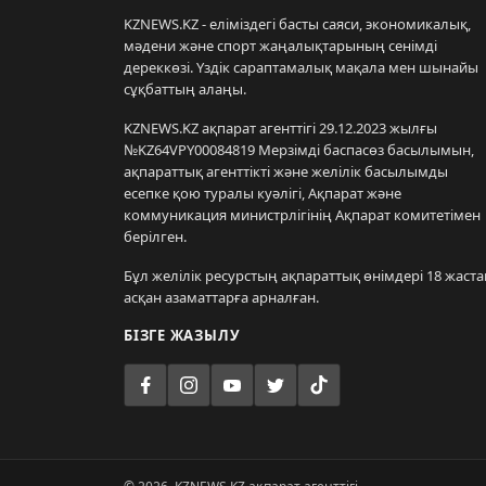
KZNEWS.KZ - еліміздегі басты саяси, экономикалық,
мәдени және спорт жаңалықтарының сенімді
дереккөзі. Үздік сараптамалық мақала мен шынайы
сұқбаттың алаңы.
KZNEWS.KZ ақпарат агенттігі 29.12.2023 жылғы
№KZ64VPY00084819 Мерзімді баспасөз басылымын,
ақпараттық агенттікті және желілік басылымды
есепке қою туралы куәлігі, Ақпарат және
коммуникация министрлігінің Ақпарат комитетімен
берілген.
Бұл желілік ресурстың ақпараттық өнімдері 18 жаста
асқан азаматтарға арналған.
БІЗГЕ ЖАЗЫЛУ