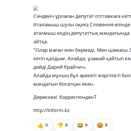
Сэндвич ұрлаған депутат отставкаға кетт
Аталамыш шулы оқиға Словения елінде 
аталмыш елдің депутаттық мандатында о
айтқа.
"Олар маған мән бермеді. Мен шамасы 3
кетіп қалдым. Алайда, ұзамай қайтып ке
дейді Дарий Крайчич.
Алайда мұның бұл әрекеті жергілікті билі
мандатын босатқан екен.
Дереккөзі: КорреспонденТ
http://inform.kz
👍
👎
😂
😡
0
0
0
0