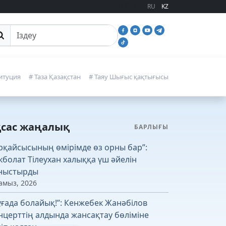
RU
KZ
йттан іздеу
итуция
# Таза Қазақстан
# Таяу Шығыс қақтығысы
қсас жаңалық
БАРЛЫҒЫ
рқайсысының өмірімде өз орны бар”:
кболат Тілеухан халыққа үш әйелін
ныстырды
амыз, 2026
ұғада болайық!”: Кенжебек Жанәбілов
нцерттің алдында жансақтау бөліміне