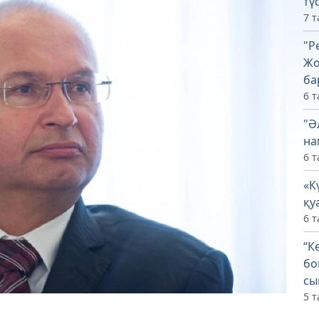
тү
7 т
"Р
Жо
ба
6 т
"Ә
на
6 т
«К
қу
6 т
“К
бо
сы
5 т