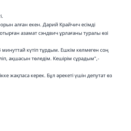
і.
орын алған екен. Дарий Крайчич есімді
тырған азамат сэндвич ұрлағаны туралы өзі
 минуттай күтіп тұрдым. Ешкім келмеген соң
ліп, ақшасын төледім. Кешірім сұрадым",-
кке жақпаса керек. Бұл әрекеті үшін депутат өз