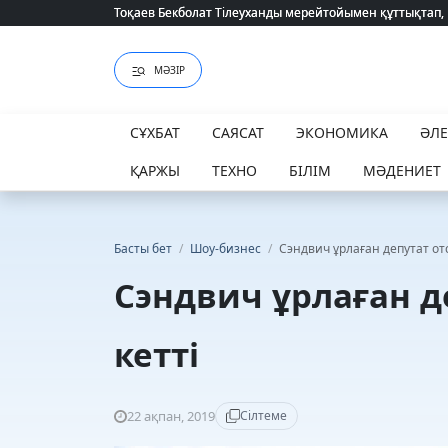
Тоқаев Бекболат Тілеуханды мерейтойымен құттықтап,
Тоқаев Бекболат Тілеуханды мерейтойымен құттықтап,
МӘЗІР
СҰХБАТ
САЯСАТ
ЭКОНОМИКА
ӘЛ
ҚАРЖЫ
ТЕХНО
БІЛІМ
МӘДЕНИЕТ
Басты бет
/
Шоу-бизнес
/
Сэндвич ұрлаған депутат отс
Сэндвич ұрлаған д
кетті
22 ақпан, 2019
Сілтеме