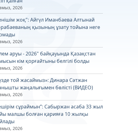
сіп қалған
амыз, 2026
енішім жоқ": Айгүл Иманбаева Алтынай
рабаеваның қызының ұзату тойына неге
рмады
амыз, 2026
лем аруы - 2026" байқауында Қазақстан
мысын кім қорғайтыны белгілі болды
амыз, 2026
үзде той жасаймыз»: Динара Сәтжан
анышты жаңалығымен бөлісті (ВИДЕО)
амыз, 2026
ешірім сұраймын”: Сабыржан асаба 33 жыл
йы малшы болған қарияға 10 жылқы
йлады
амыз, 2026