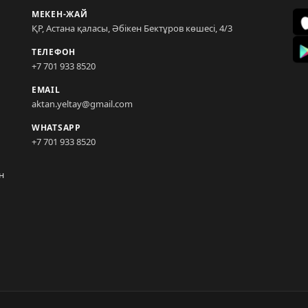
МЕКЕН-ЖАЙ
ҚР, Астана қаласы, Әбікен Бектұров көшесі, 4/3
ТЕЛЕФОН
+7 701 933 8520
EMAIL
aktan.yeltay@gmail.com
WHATSAPP
+7 701 933 8520
н