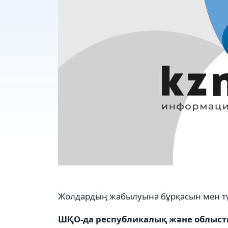
Жолдардың жабылуына бұрқасын мен түт
ШҚО-да республикалық және облысты