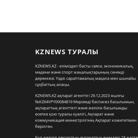
KZNEWS ТУРАЛЫ
KZNEWS.KZ - еліміздегі басты саяси, экономикалық,
мәдени және спорт жаңалықтарының сенімді
дереккөзі. Үздік сараптамалық мақала мен шынайы
сұқбаттың алаңы.
KZNEWS.KZ ақпарат агенттігі 29.12.2023 жылғы
№KZ64VPY00084819 Мерзімді баспасөз басылымын,
ақпараттық агенттікті және желілік басылымды
есепке қою туралы куәлігі, Ақпарат және
коммуникация министрлігінің Ақпарат комитетімен
берілген.
Бұл желілік ресурстың ақпараттық өнімдері 18 жаста