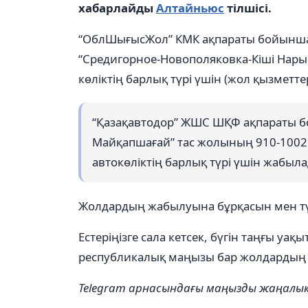
хабарлайды
Алтайньюс
тілшісі.
“ОблШығысЖол” КМК ақпараты бойынша, 
“Средигорное-Новополяковка-Кіші Нар
көліктің барлық түрі үшін (жол қызметте
“Қазақавтодор” ЖШС ШҚФ ақпараты б
Майқапшағай” тас жолының 910-1002 
автокөліктің барлық түрі үшін жабыл
Жолдардың жабылуына бұрқасын мен түт
Естеріңізге сала кетсек, бүгін таңғы у
республикалық маңызы бар жолдардың 
Telegram арнасындағы маңызды жаңал