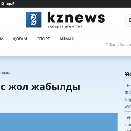
 айтады?
 айтады?
Са
ЕМ
ҚОҒАМ
СПОРТ
АЙМАҚ
# Жаңа Конст
Ұ
абылды
ас жол жабылды
"Р
Жо
ба
Бүг
"Ә
на