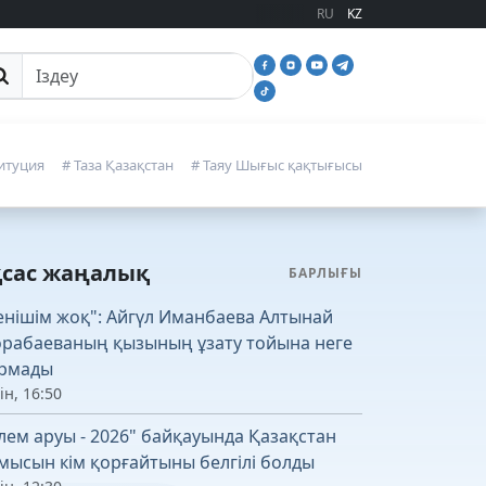
RU
KZ
йттан іздеу
итуция
# Таза Қазақстан
# Таяу Шығыс қақтығысы
қсас жаңалық
БАРЛЫҒЫ
енішім жоқ": Айгүл Иманбаева Алтынай
рабаеваның қызының ұзату тойына неге
рмады
ін, 16:50
лем аруы - 2026" байқауында Қазақстан
мысын кім қорғайтыны белгілі болды