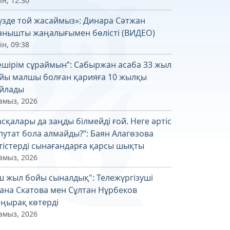
ін, 12:30
үзде той жасаймыз»: Динара Сәтжан
анышты жаңалығымен бөлісті (ВИДЕО)
ін, 09:38
ешірім сұраймын”: Сабыржан асаба 33 жыл
йы малшы болған қарияға 10 жылқы
йлады
амыз, 2026
асқалары да заңды білмейді ғой. Неге әртіс
путат бола алмайды?”: Баян Алагөзова
тістерді сынағандарға қарсы шықты
амыз, 2026
ш жыл бойы сыналдық": Тележүргізуші
ана Скатова мен Сұлтан Нұрбеков
ңырақ көтерді
амыз, 2026