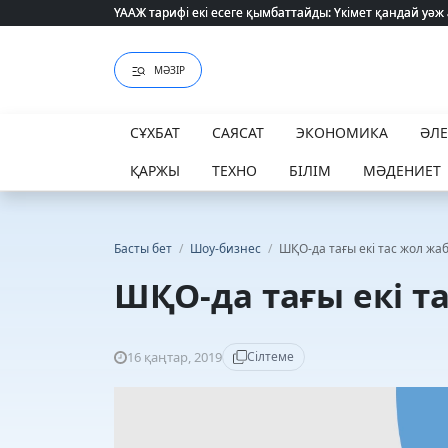
ҮААЖ тарифі екі есеге қымбаттайды: Үкімет қандай уәж
ҮААЖ тарифі екі есеге қымбаттайды: Үкімет қандай уәж
МӘЗІР
СҰХБАТ
САЯСАТ
ЭКОНОМИКА
ӘЛ
ҚАРЖЫ
ТЕХНО
БІЛІМ
МӘДЕНИЕТ
Басты бет
/
Шоу-бизнес
/
ШҚО-да тағы екі тас жол ж
ШҚО-да тағы екі т
16 қаңтар, 2019
Сілтеме