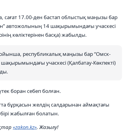
сағат 17.00-ден бастап облыстық маңызы бар
ын” автожолының 14 шақырымындағы учаскесі
рінің көліктерінен басқа) жабылды.
ойынша, республикалық маңызы бар “Омск-
шақырымындағы учаскесі (Қалбатау-Көкпекті)
ады.
ек боран себеп болған.
ақытта бұрқасын желдің салдарынан аймақтағы
бірі жабылған болатын.
ықтар
«zakon.kz»
. Жазылу!