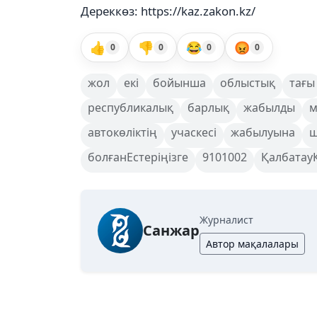
Дереккөз: https://kaz.zakon.kz/
👍
👎
😂
😡
0
0
0
0
жол
екі
бойынша
облыстық
тағы
республикалық
барлық
жабылды
м
автокөліктің
учаскесі
жабылуына
ш
болғанЕстеріңізге
9101002
ҚалбатауК
Журналист
Санжар
Автор мақалалары