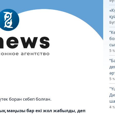
Бүг
«К
қу
Бүг
“К
бо
сы
5 т
“Б
де
әр
5 т
"Ү
Ди
ек боран себеп болған.
ша
4 т
қ маңызы бар екі жол жабылды, деп