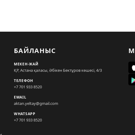
БАЙЛАНЫС
М
МЕКЕН-ЖАЙ
ҚР, Астана қаласы, Әбікен Бектұров көшесі, 4/3
ТЕЛЕФОН
+7 701 933 8520
EMAIL
aktan.yeltay@gmail.com
WHATSAPP
+7 701 933 8520
н