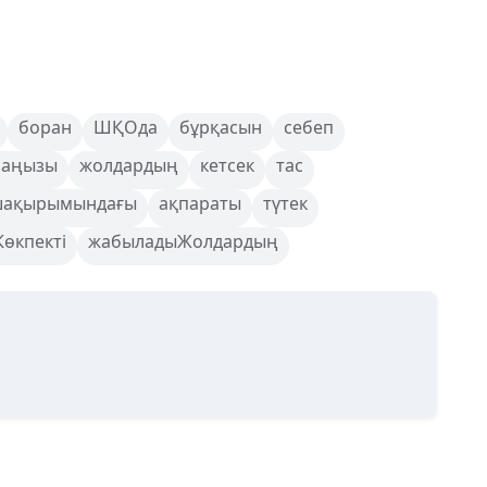
боран
ШҚОда
бұрқасын
себеп
аңызы
жолдардың
кетсек
тас
ақырымындағы
ақпараты
түтек
өкпекті
жабыладыЖолдардың